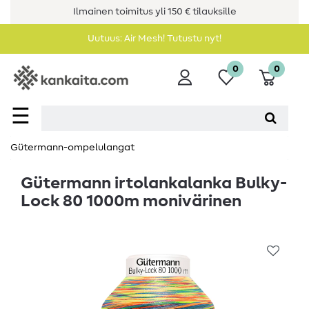
Ilmainen toimitus yli 150 € tilauksille
Uutuus: Air Mesh! Tutustu nyt!
0
0
☰
Gütermann-ompelulangat
Gütermann irtolankalanka Bulky-
Lock 80 1000m monivärinen