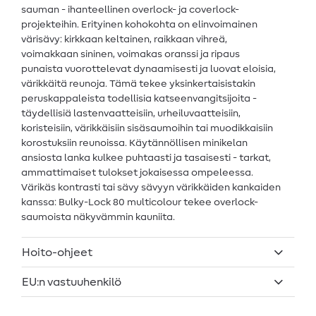
sauman - ihanteellinen overlock- ja coverlock-
projekteihin. Erityinen kohokohta on elinvoimainen
värisävy: kirkkaan keltainen, raikkaan vihreä,
voimakkaan sininen, voimakas oranssi ja ripaus
punaista vuorottelevat dynaamisesti ja luovat eloisia,
värikkäitä reunoja. Tämä tekee yksinkertaisistakin
peruskappaleista todellisia katseenvangitsijoita -
täydellisiä lastenvaatteisiin, urheiluvaatteisiin,
koristeisiin, värikkäisiin sisäsaumoihin tai muodikkaisiin
korostuksiin reunoissa. Käytännöllisen minikelan
ansiosta lanka kulkee puhtaasti ja tasaisesti - tarkat,
ammattimaiset tulokset jokaisessa ompeleessa.
Värikäs kontrasti tai sävy sävyyn värikkäiden kankaiden
kanssa: Bulky-Lock 80 multicolour tekee overlock-
saumoista näkyvämmin kauniita.
Hoito-ohjeet
EU:n vastuuhenkilö