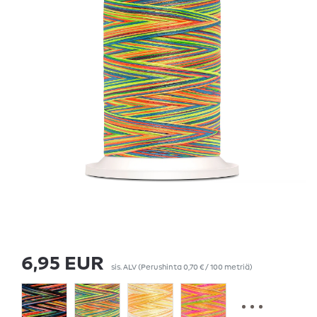
6,95 EUR
sis. ALV
(Perushinta
0,70 € / 100 metriä
)