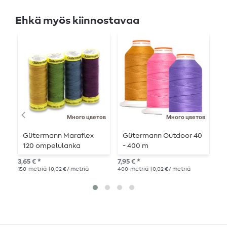
Ehkä myös kiinnostavaa
Много цветов
Много цветов
Gütermann Maraflex
Gütermann Outdoor 40
G
120 ompelulanka
- 400 m
m
elastisiin saumoihin -
K
3,65 € *
7,95 € *
3,2
150 m
7
150
metriä
| 0,02 € / metriä
400
metriä
| 0,02 € / metriä
70