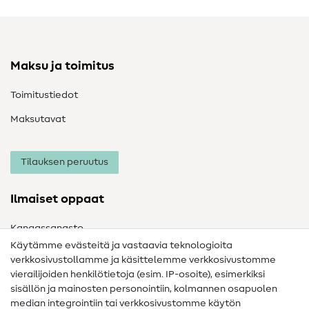
Maksu ja toimitus
Toimitustiedot
Maksutavat
Tilauksen peruutus
Ilmaiset oppaat
Kangassanasto
Käytämme evästeitä ja vastaavia teknologioita
Ompelusanasto
verkkosivustollamme ja käsittelemme verkkosivustomme
vierailijoiden henkilötietoja (esim. IP-osoite), esimerkiksi
Ompeluohjeet
sisällön ja mainosten personointiin, kolmannen osapuolen
Apua ja yhteystiedot
median integrointiin tai verkkosivustomme käytön