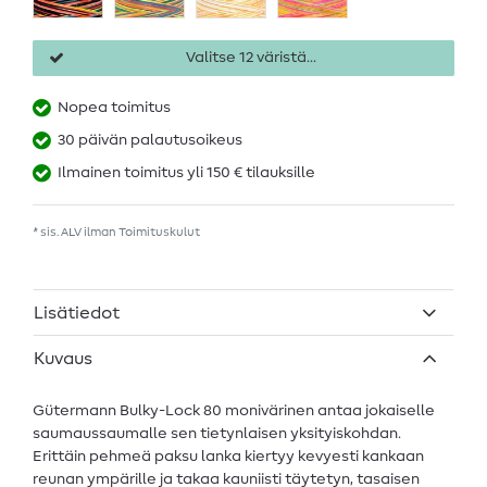
Valitse 12 väristä...
Nopea toimitus
30 päivän palautusoikeus
Ilmainen toimitus yli 150 € tilauksille
* sis. ALV ilman
Toimituskulut
Lisätiedot
Kuvaus
Gütermann Bulky-Lock 80 monivärinen antaa jokaiselle
saumaussaumalle sen tietynlaisen yksityiskohdan.
Erittäin pehmeä paksu lanka kiertyy kevyesti kankaan
reunan ympärille ja takaa kauniisti täytetyn, tasaisen