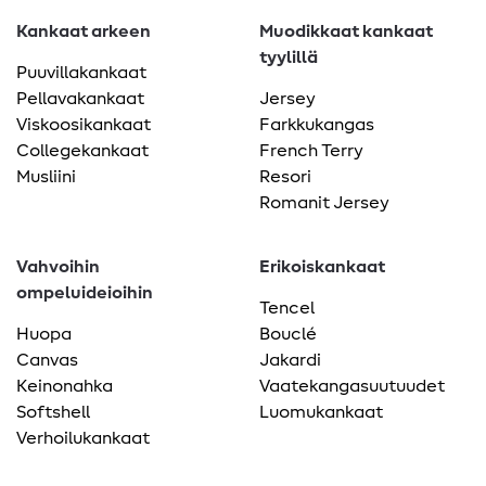
Kankaat arkeen
Muodikkaat kankaat
tyylillä
Puuvillakankaat
Pellavakankaat
Jersey
Viskoosikankaat
Farkkukangas
Collegekankaat
French Terry
Musliini
Resori
Romanit Jersey
Vahvoihin
Erikoiskankaat
ompeluideioihin
Tencel
Huopa
Bouclé
Canvas
Jakardi
Keinonahka
Vaatekangasuutuudet
Softshell
Luomukankaat
Verhoilukankaat