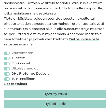
analysointiin. Tietojen käsittely tapahtuu vain, kun evästeet
on asennettu. Jaamme nämä tiedot kolmansille osapuolille,
Yhteystiedot
jotka mainitsemme asetuksissa.
Tietoa omistajanvaihdoksesta
Tietojen käsittely voidaan suorittaa suostumuksella tai
oikeutetun edun perusteella. On mahdollista antaa tai evätä
FAQ
suostumus. On olemassa oikeus olla suostumatta ja muuttaa
tai peruuttaa suostumus myöhemmin. Annamme lisätietoja
Peruutusoikeus
henkilötietojen ja palveluiden käytöstä
Tietosuojaseloste
-
Suosittu
selosteessamme.
Välttämätön
Kankaat
Tilastot
Markkinointi
Ompelutarvikkeet
Ulkoiset mediat
Ale
DHL Preferred Delivery
Toiminnallinen
Lisäasetukset
Hyväksy kaikki
Hylkää kaikki
Yhteystiedot
Tietosuoja
Käyttöehdot
Peruutusoikeus