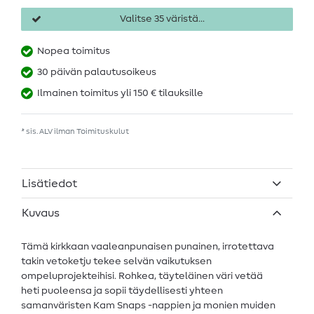
Valitse 35 väristä...
Nopea toimitus
30 päivän palautusoikeus
Ilmainen toimitus yli 150 € tilauksille
* sis. ALV ilman
Toimituskulut
Lisätiedot
Kuvaus
Tämä kirkkaan vaaleanpunaisen punainen, irrotettava
takin vetoketju tekee selvän vaikutuksen
ompeluprojekteihisi. Rohkea, täyteläinen väri vetää
heti puoleensa ja sopii täydellisesti yhteen
samanväristen Kam Snaps -nappien ja monien muiden