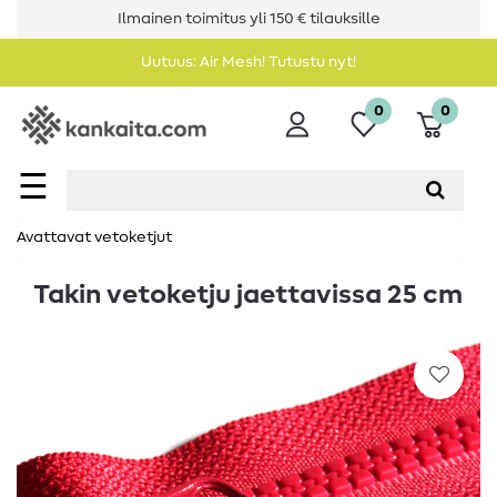
Ilmainen toimitus yli 150 € tilauksille
Uutuus: Air Mesh! Tutustu nyt!
0
0
☰
Avattavat vetoketjut
Takin vetoketju jaettavissa 25 cm