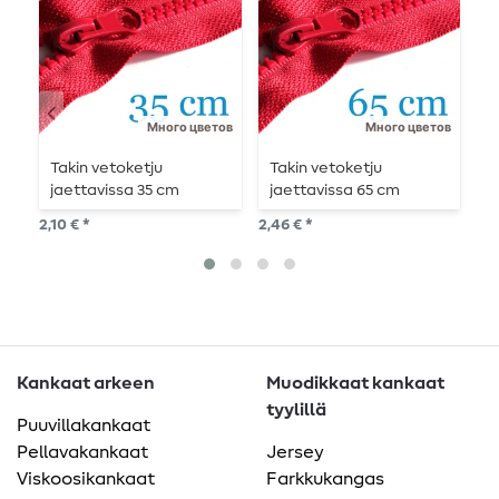
Много цветов
Много цветов
Takin vetoketju
Takin vetoketju
V
jaettavissa 35 cm
jaettavissa 65 cm
u
j
2,10 € *
2,46 € *
5,4
Kankaat arkeen
Muodikkaat kankaat
tyylillä
Puuvillakankaat
Pellavakankaat
Jersey
Viskoosikankaat
Farkkukangas