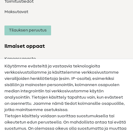
Toimitustiedot
Maksutavat
Tilauksen peruutus
Ilmaiset oppaat
Kangassanasto
Käytämme evästeitä ja vastaavia teknologioita
Ompelusanasto
verkkosivustollamme ja käsittelemme verkkosivustomme
vierailijoiden henkilötietoja (esim. IP-osoite), esimerkiksi
Ompeluohjeet
sisällön ja mainosten personointiin, kolmannen osapuolen
Apua ja yhteystiedot
median integrointiin tai verkkosivustomme käytön
analysointiin. Tietojen käsittely tapahtuu vain, kun evästeet
on asennettu. Jaamme nämä tiedot kolmansille osapuolille,
Yhteystiedot
jotka mainitsemme asetuksissa.
Tietoa omistajanvaihdoksesta
Tietojen käsittely voidaan suorittaa suostumuksella tai
oikeutetun edun perusteella. On mahdollista antaa tai evätä
FAQ
suostumus. On olemassa oikeus olla suostumatta ja muuttaa