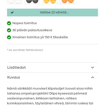
Valitse 22 väristä...
Nopea toimitus
30 päivän palautusoikeus
Ilmainen toimitus yli 150 € tilauksille
* sis. ALV ilman
Toimituskulut
Lisätiedot
Kuvaus
Nämä värikkäät muoviset klipsisoljet tuovat eloa mihin
tahansa ompeluprojektiin! Olipa kyseessä pehmeä
vaaleanpunainen, kirkkaan keltainen, rohkea
kuninkaansininen, täyteläinen vihreä, lämmin ruskea tai