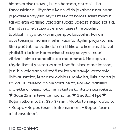
hienovaraiset sävyt, kuten harmaa, antrasiitti ja
farkkusininen - löydät oikean värin jokaiseen nauhaan
ja jokaiseen tyyliin. Myös raikkaat korostukset mintun
tai violetin värisinä voidaan luoda upeasti näillä soljilla.
Kiinnityssoljet sopivat erinomaisesti reppuihin,
laukkuihin, vyölaukkuihin, jumppakasseihin, koiran
asusteisiin ja moniin muihin käsintehtyihin projekteihin.
Sinä päätät, haluatko leikkiä kirkkaalla kontrastilla vai
yhdistää kaiken harmonisesti sävy sävyyn - suuri
värivalikoima mahdollistaa molemmat. Ne sopivat
täydellisesti yhteen 25 mm leveän hihnamme kanssa,
ja niihin voidaan yhdistää muita värisävyjä vastaavia
lisävarusteita, kuten muovisia D-renkaita, liukusiteitä ja
solkia. Tuloksena on hienostuneita, korkealaatuisia
projekteja, joissa jokainen yksityiskohta on juuri oikea.
♥ Sopii 25 mm leveille nauhoille. ♥ Sisältö: 4 kpl ♥
Soljen ulkomitat: n. 33 x 37 mm. Muotoilun inspiraatioita:
- Reppu - Reppu (esim. farkunsininen). - Reppu (esim.
mintunvärinen).
Hoito-ohjeet