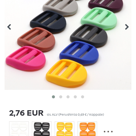
2,76 EUR
sis. ALV
(Perushinta
0,69 € / Kappale
)