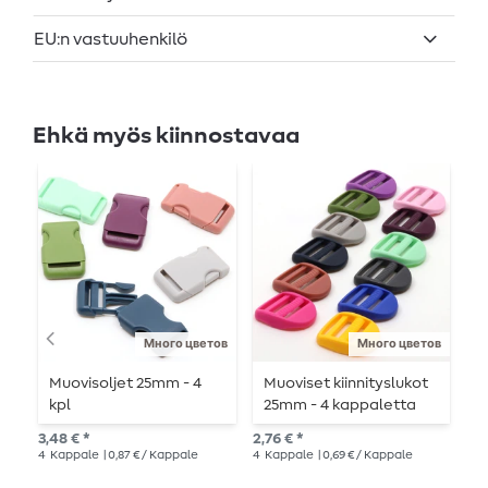
EU:n vastuuhenkilö
Ehkä myös kiinnostavaa
Много цветов
Много цветов
Muovisoljet 25mm - 4
Muoviset kiinnityslukot
P
kpl
25mm - 4 kappaletta
alk
3,48 € *
2,76 € *
20
4
Kappale
| 0,87 € / Kappale
4
Kappale
| 0,69 € / Kappale