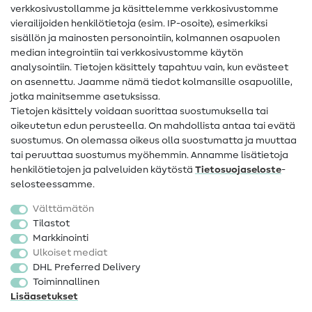
Ompelusanasto
verkkosivustollamme ja käsittelemme verkkosivustomme
vierailijoiden henkilötietoja (esim. IP-osoite), esimerkiksi
Ompeluohjeet
sisällön ja mainosten personointiin, kolmannen osapuolen
Apua ja yhteystiedot
median integrointiin tai verkkosivustomme käytön
analysointiin. Tietojen käsittely tapahtuu vain, kun evästeet
on asennettu. Jaamme nämä tiedot kolmansille osapuolille,
Yhteystiedot
jotka mainitsemme asetuksissa.
Tietoa omistajanvaihdoksesta
Tietojen käsittely voidaan suorittaa suostumuksella tai
oikeutetun edun perusteella. On mahdollista antaa tai evätä
FAQ
suostumus. On olemassa oikeus olla suostumatta ja muuttaa
tai peruuttaa suostumus myöhemmin. Annamme lisätietoja
Peruutusoikeus
henkilötietojen ja palveluiden käytöstä
Tietosuojaseloste
-
Suosittu
selosteessamme.
Välttämätön
Kankaat
Tilastot
Markkinointi
Ompelutarvikkeet
Ulkoiset mediat
Ale
DHL Preferred Delivery
Toiminnallinen
Lisäasetukset