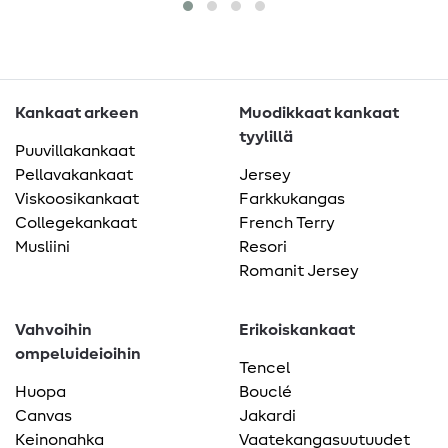
Kankaat arkeen
Muodikkaat kankaat
tyylillä
Puuvillakankaat
Pellavakankaat
Jersey
Viskoosikankaat
Farkkukangas
Collegekankaat
French Terry
Musliini
Resori
Romanit Jersey
Vahvoihin
Erikoiskankaat
ompeluideioihin
Tencel
Huopa
Bouclé
Canvas
Jakardi
Keinonahka
Vaatekangasuutuudet