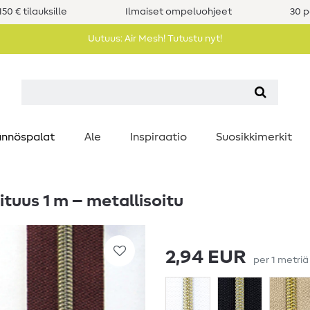
50 € tilauksille
Ilmaiset ompeluohjeet
30 p
Uutuus: Air Mesh! Tutustu nyt!
nnöspalat
Ale
Inspiraatio
Suosikkimerkit
tuus 1 m – metallisoitu
2,94 EUR
per
1
metri