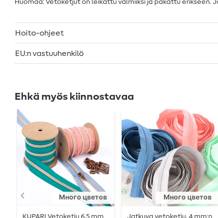
Huomaa: Vetoketjut on leikattu valmiiksi ja pakattu erikseen.
Hoito-ohjeet
EU:n vastuuhenkilö
Ehkä myös kiinnostavaa
Много цветов
Много цветов
KUPARI Vetoketju 6,5 mm
Jatkuva vetoketju, 4 mm:n