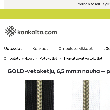
Ilmainen toimitus yli 1
Uutuudet
Kankaat
Ompelutarvikkeet
Jää
Ompelutarvikkeet
Vetoketjut
Ei-avattavat vetoketjut
GOLD-vetoketju, 6,5 mm:n nauha – pi