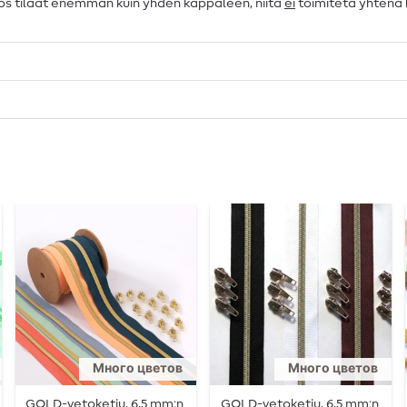
 Jos tilaat enemmän kuin yhden kappaleen, niitä
ei
toimiteta yhtenä
Много цветов
Много цветов
GOLD-vetoketju, 6,5 mm:n
GOLD-vetoketju, 6,5 mm:n