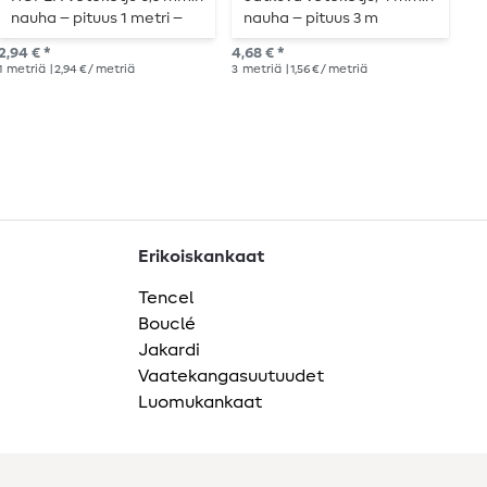
nauha – pituus 1 metri –
nauha – pituus 3 m
m
metallisoitu
m
2,94 € *
4,68 € *
5,8
1
metriä
| 2,94 € / metriä
3
metriä
| 1,56 € / metriä
3
m
Erikoiskankaat
Tencel
Bouclé
Jakardi
Vaatekangasuutuudet
Luomukankaat