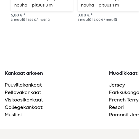
nauha – pituus 3 m –
nauha – pituus 1 m
metallisoitu
5,88 € *
3,00 € *
3
metriä
| 1,96 € / metriä
1
metriä
| 3,00 € / metriä
Kankaat arkeen
Muodikkaat k
Puuvillakankaat
Jersey
Pellavakankaat
Farkkukang
Viskoosikankaat
French Terry
Collegekankaat
Resori
Musliini
Romanit Jer