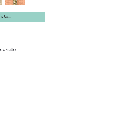
istä...
lauksille