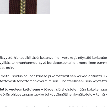
isyyttä: hienosti kiiltävä, kullanvärinen vetoketju näyttää korkeal
 tyylikäs tummanharmaa, syvä bordeauxpunainen, merellinen tummansi
ti esiin.
en metallisoidun nauhan kanssa ja korostavat sen korkealaatuista 
uotettavasti tahattoman avautumisen – ihanteellinen usein käytettävi
letta vaalean kultaisena
– täydellisiä yhdistelemään, kokeilemaan
pyörän ohjaustangon laukku tai käytännöllinen kynäkotelo – tämä ku