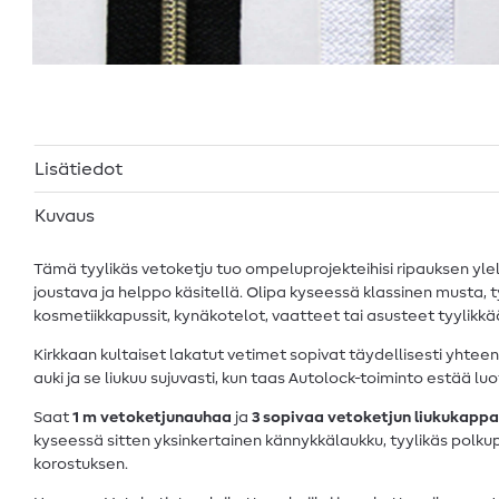
Lisätiedot
Kuvaus
Tämä tyylikäs vetoketju tuo ompeluprojekteihisi ripauksen ylell
joustava ja helppo käsitellä. Olipa kyseessä klassinen musta,
kosmetiikkapussit, kynäkotelot, vaatteet tai asusteet tyylikkääs
Kirkkaan kultaiset lakatut vetimet sopivat täydellisesti yhte
auki ja se liukuu sujuvasti, kun taas Autolock-toiminto estää l
Saat
1 m vetoketjunauhaa
ja
3 sopivaa vetoketjun liukukappa
kyseessä sitten yksinkertainen kännykkälaukku, tyylikäs polku
korostuksen.