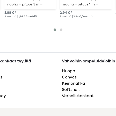
nauha – pituus 3 m –
nauha – pituus 1 m –
metallisoitu
metallisoitu
5,88 € *
2,94 € *
3
metriä
| 1,96 € / metriä
1
metriä
| 2,94 € / metriä
ankaat tyylillä
Vahvoihin ompeluideioihin
Huopa
as
Canvas
Keinonahka
Softshell
sey
Verhoilukankaat