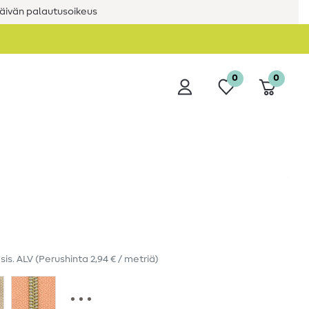
äivän palautusoikeus
0
0
ä
sis. ALV
(Perushinta
2,94 € / metriä
)