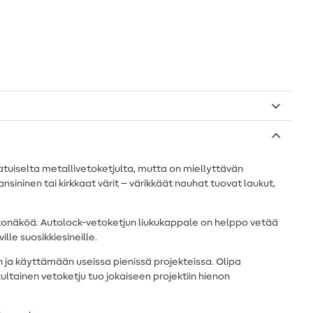
aatuiselta metallivetoketjulta, mutta on miellyttävän
ninen tai kirkkaat värit – värikkäät nauhat tuovat laukut,
ulkonäköä. Autolock-vetoketjun liukukappale on helppo vetää
lle suosikkiesineille.
 ja käyttämään useissa pienissä projekteissa. Olipa
ltainen vetoketju tuo jokaiseen projektiin hienon