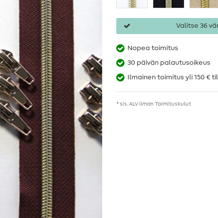
Valitse 36 vär
Nopea toimitus
30 päivän palautusoikeus
Ilmainen toimitus yli 150 € ti
* sis. ALV ilman
Toimituskulut