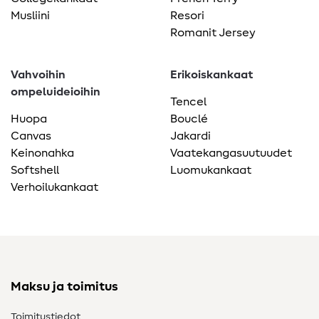
Musliini
Resori
Romanit Jersey
Vahvoihin
Erikoiskankaat
ompeluideioihin
Tencel
Huopa
Bouclé
Canvas
Jakardi
Keinonahka
Vaatekangasuutuudet
Softshell
Luomukankaat
Verhoilukankaat
Maksu ja toimitus
Toimitustiedot