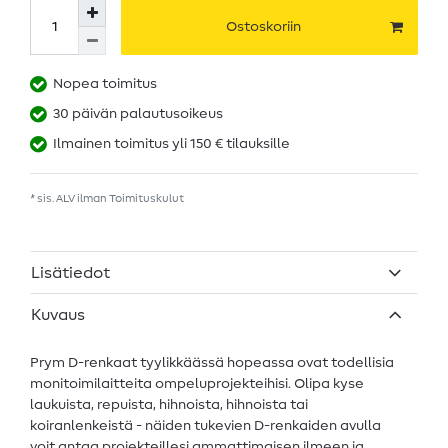
Ostoskoriin
Nopea toimitus
30 päivän palautusoikeus
Ilmainen toimitus yli 150 € tilauksille
* sis. ALV ilman
Toimituskulut
Lisätiedot
Kuvaus
Prym D-renkaat tyylikkäässä hopeassa ovat todellisia
monitoimilaitteita ompeluprojekteihisi. Olipa kyse
laukuista, repuista, hihnoista, hihnoista tai
koiranlenkeistä - näiden tukevien D-renkaiden avulla
voit antaa projekteillesi ammattimaisen ilmeen ja