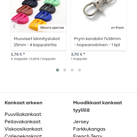
Много цветов
от Prym
Muoviset kiinnityslukot
Prym karabiini 7x38mm
P
25mm - 4 kappaletta
- hopeanvärinen - 1 kpl
4
h
2,76 € *
3,70 € *
5,6
4
Kappale
| 0,69 € / Kappale
1
Kappale
1
Ka
Kankaat arkeen
Muodikkaat kankaat
tyylillä
Puuvillakankaat
Pellavakankaat
Jersey
Viskoosikankaat
Farkkukangas
Collegekankaat
French Terry