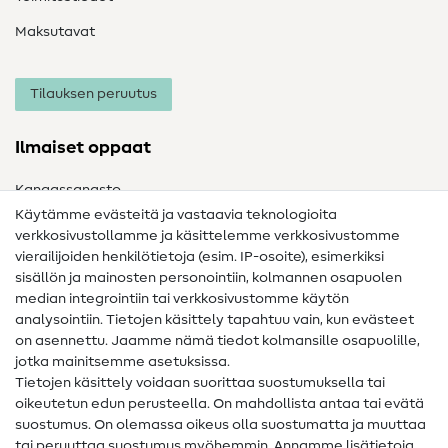
Maksutavat
Tilauksen peruutus
Ilmaiset oppaat
Kangassanasto
Käytämme evästeitä ja vastaavia teknologioita
Ompelusanasto
verkkosivustollamme ja käsittelemme verkkosivustomme
vierailijoiden henkilötietoja (esim. IP-osoite), esimerkiksi
Ompeluohjeet
sisällön ja mainosten personointiin, kolmannen osapuolen
Apua ja yhteystiedot
median integrointiin tai verkkosivustomme käytön
analysointiin. Tietojen käsittely tapahtuu vain, kun evästeet
on asennettu. Jaamme nämä tiedot kolmansille osapuolille,
Yhteystiedot
jotka mainitsemme asetuksissa.
Tietoa omistajanvaihdoksesta
Tietojen käsittely voidaan suorittaa suostumuksella tai
oikeutetun edun perusteella. On mahdollista antaa tai evätä
FAQ
suostumus. On olemassa oikeus olla suostumatta ja muuttaa
tai peruuttaa suostumus myöhemmin. Annamme lisätietoja
Peruutusoikeus