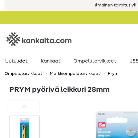
Ilmainen toimitus yli 1
Uutuudet
Kankaat
Ompelutarvikkeet
Jää
Ompelutarvikkeet
Merkkiompelutarvikkeet
Prym
PRYM pyörivä leikkuri 28mm