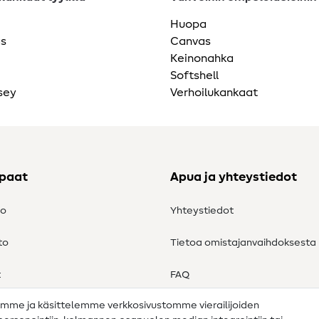
Huopa
as
Canvas
Keinonahka
Softshell
sey
Verhoilukankaat
ppaat
Apua ja yhteystiedot
to
Yhteystiedot
to
Tietoa omistajanvaihdoksesta
t
FAQ
amme ja käsittelemme verkkosivustomme vierailijoiden
Peruutusoikeus