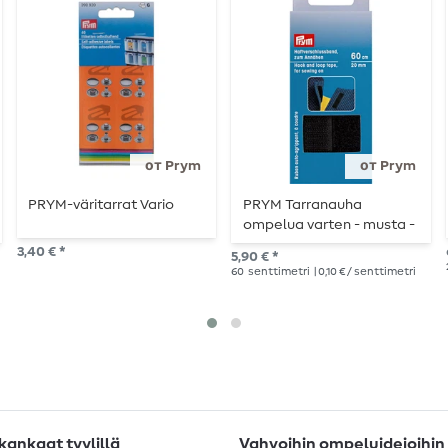
от Prym
от Prym
PRYM-väritarrat Vario
PRYM Tarranauha
ompelua varten - musta -
20mm - 60cm pituus
3,40 € *
5,90 € *
60
senttimetri
| 0,10 € / senttimetri
ankaat tyylillä
Vahvoihin ompeluideioihin