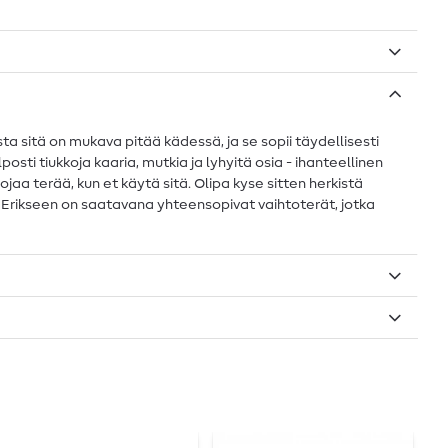
ta sitä on mukava pitää kädessä, ja se sopii täydellisesti
elposti tiukkoja kaaria, mutkia ja lyhyitä osia - ihanteellinen
uojaa terää, kun et käytä sitä. Olipa kyse sitten herkistä
t. Erikseen on saatavana yhteensopivat vaihtoterät, jotka