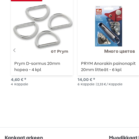
от Prym
Много цветов
Prym D-sormus 20mm
PRYM Anorakin painonapit
hopea - 4 kpl
20mm litteät - 6 kpl
4,60 € *
14,00 € *
4
Kappale
6
Kappale
| 2,33 € / Kappale
Kankaat arkeen
Muodikkaat k