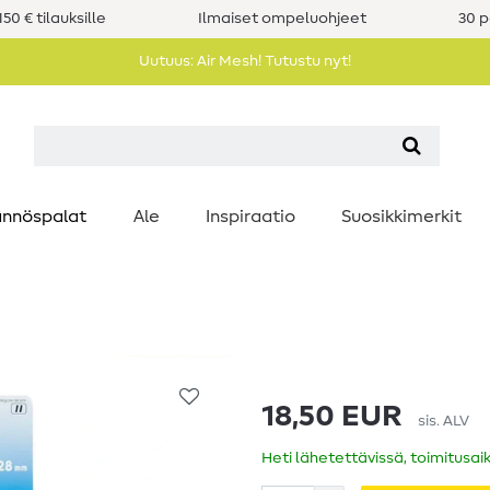
50 € tilauksille
Ilmaiset ompeluohjeet
30 p
Uutuus: Air Mesh! Tutustu nyt!
nnöspalat
Ale
Inspiraatio
Suosikkimerkit
18,50 EUR
sis. ALV
Heti lähetettävissä, toimitusai