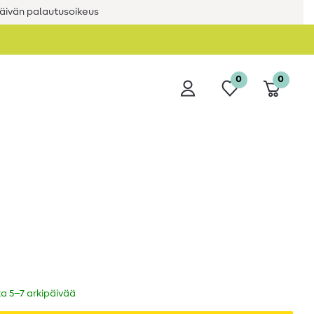
äivän palautusoikeus
0
0
ka 5–7 arkipäivää