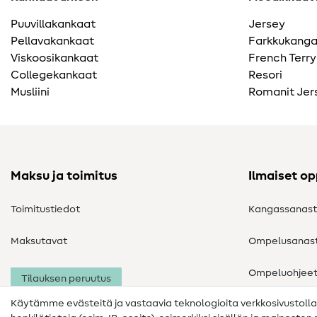
Puuvillakankaat
Jersey
Pellavakankaat
Farkkukang
Viskoosikankaat
French Terry
Collegekankaat
Resori
Musliini
Romanit Jer
Maksu ja toimitus
Ilmaiset o
Toimitustiedot
Kangassanas
Maksutavat
Ompelusanas
Ompeluohjee
Tilauksen peruutus
Käytämme evästeitä ja vastaavia teknologioita verkkosivustoll