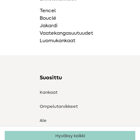
Tencel
Bouclé
Jakardi
Vaatekangasuutuudet
Luomukankaat
Suosittu
Kankaat
Ompelutarvikkeet
Ale
Hyväksy kaikki