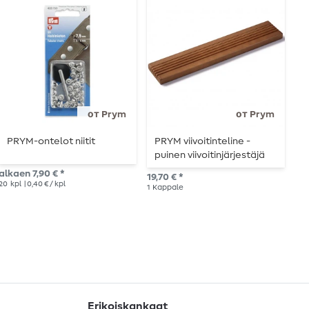
от Prym
от Prym
PRYM-ontelot niitit
PRYM viivoitinteline -
P
puinen viivoitinjärjestäjä
alkaen 7,90 € *
39,
19,70 € *
20
kpl
| 0,40 € / kpl
1
Ka
1
Kappale
Erikoiskankaat