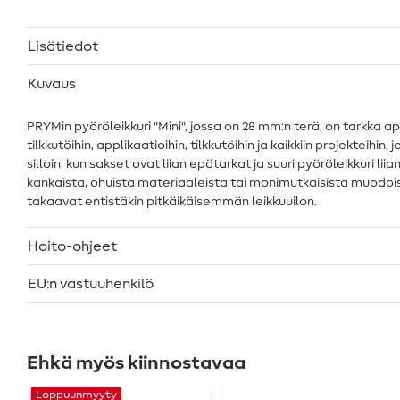
Lisätiedot
Kuvaus
PRYMin pyöröleikkuri "Mini", jossa on 28 mm:n terä, on tarkka a
tilkkutöihin, applikaatioihin, tilkkutöihin ja kaikkiin projekteihin
silloin, kun sakset ovat liian epätarkat ja suuri pyöröleikkuri l
kankaista, ohuista materiaaleista tai monimutkaisista muodoist
takaavat entistäkin pitkäikäisemmän leikkuuilon.
Hoito-ohjeet
EU:n vastuuhenkilö
Ehkä myös kiinnostavaa
Loppuunmyyty