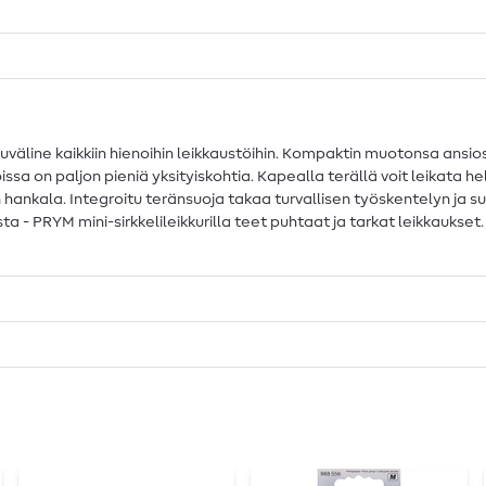
puväline kaikkiin hienoihin leikkaustöihin. Kompaktin muotonsa ansios
, joissa on paljon pieniä yksityiskohtia. Kapealla terällä voit leikata h
iian hankala. Integroitu teränsuoja takaa turvallisen työskentelyn ja s
a - PRYM mini-sirkkelileikkurilla teet puhtaat ja tarkat leikkaukse