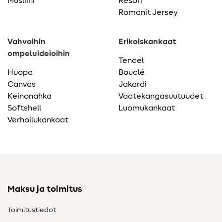
Musliini
Resori
Romanit Jersey
Vahvoihin
Erikoiskankaat
ompeluideioihin
Tencel
Huopa
Bouclé
Canvas
Jakardi
Keinonahka
Vaatekangasuutuudet
Softshell
Luomukankaat
Verhoilukankaat
Maksu ja toimitus
Toimitustiedot