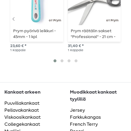
от Prym
от Prym
Prym pyörivä leikkuri -
Prym räätälin sakset
P
45mm - 1 kpl
"Professional" - 21 cm -
vasenkätinen
23,60 € *
31,40 € *
23,
1
Kappale
1
Kappale
1
Ka
Kankaat arkeen
Muodikkaat kankaat
tyylillä
Puuvillakankaat
Pellavakankaat
Jersey
Viskoosikankaat
Farkkukangas
Collegekankaat
French Terry