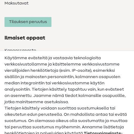
Maksutavat
Tilauksen peruutus
Ilmaiset oppaat
Kangassanasto
Käytämme evästeitä ja vastaavia teknologioita
Ompelusanasto
verkkosivustollamme ja käsittelemme verkkosivustomme
vierailijoiden henkilötietoja (esim. IP-osoite), esimerkiksi
Ompeluohjeet
sisällön ja mainosten personointiin, kolmannen osapuolen
Apua ja yhteystiedot
median integrointiin tai verkkosivustomme käytön
analysointiin. Tietojen käsittely tapahtuu vain, kun evästeet
on asennettu. Jaamme nämä tiedot kolmansille osapuolille,
Yhteystiedot
jotka mainitsemme asetuksissa.
Tietoa omistajanvaihdoksesta
Tietojen käsittely voidaan suorittaa suostumuksella tai
oikeutetun edun perusteella. On mahdollista antaa tai evätä
FAQ
suostumus. On olemassa oikeus olla suostumatta ja muuttaa
tai peruuttaa suostumus myöhemmin. Annamme lisätietoja
Peruutusoikeus
henkilötietojen ja palveluiden käytöstä
Tietosuojaseloste
-