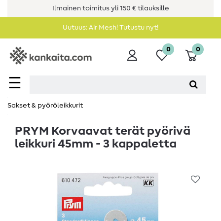
Ilmainen toimitus yli 150 € tilauksille
Uutuus: Air Mesh! Tutustu nyt!
0
0
☰
Sakset & pyöröleikkurit
PRYM Korvaavat terät pyörivä
leikkuri 45mm - 3 kappaletta