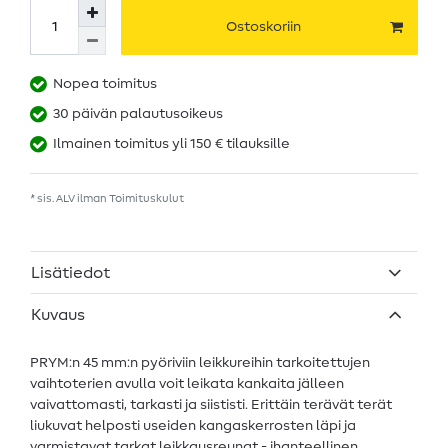
Ostoskoriin
Nopea toimitus
30 päivän palautusoikeus
Ilmainen toimitus yli 150 € tilauksille
* sis. ALV ilman
Toimituskulut
Lisätiedot
Kuvaus
PRYM:n 45 mm:n pyöriviin leikkureihin tarkoitettujen
vaihtoterien avulla voit leikata kankaita jälleen
vaivattomasti, tarkasti ja siististi. Erittäin terävät terät
liukuvat helposti useiden kangaskerrosten läpi ja
varmistavat tarkat leikkausreunat - ihanteellinen