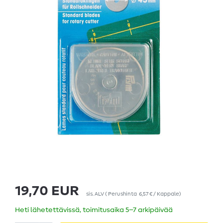
19,70 EUR
sis. ALV
(
Perushinta
6,57 € / Kappale
)
Heti lähetettävissä, toimitusaika 5–7 arkipäivää