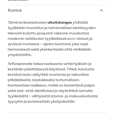
Kuvaus
Tämä korkealaatuinen
ulkoilukangas
yhdistää
tyylikkään muotoilun ja toiminnallisen kestävyyden.
Hienosti kudottu jacquard-rakenne muodostaa
modernin neliökuvion tyylikkäässä ecru-värissä ja
syvässä mustassa – ajaton kontrasti, joka sopii
harmonisesti sekä yksinkertaisiin että värikkäisiin
ympäristöihin.
Teflonpinnoite tekee kankaasta vettä hylkivän ja
kestävän päivittäisessä käytössä. Tiheä, kulutusta
kestävä laatu säilyttää muotonsa ja vakuuttaa
pitkäikäisellä, laadukkaalla tuntumallaan.
Ihanteellinen kaikkeen, minkä on kestettävä paljon
sekä sisä- että ulkotiloissa ja näytettävä samalla
tyylikkäältä – viihtyisistä istuma- ja makuualustoista
tyynyihin ja koristeellisiin yksityiskohtiin.