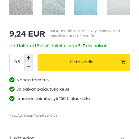
per
0,5
metriä
sis. ALV
( Leveys (cm): 160 cm |
9,24 EUR
Perushinta
18,49 € / metriä
)
Heti lähetettävissä, toimitusaika 5–7 arkipäivää
Ostoskoriin
Nopea toimitus
30 päivän palautusoikeus
Ilmainen toimitus yli 150 € tilauksille
* sis. ALV ilman
Toimituskulut
Lisätiedot