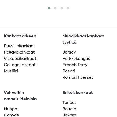
Kankaat arkeen
Muodikkaat kankaat
tyylillä
Puuvillakankaat
Pellavakankaat
Jersey
Viskoosikankaat
Farkkukangas
Collegekankaat
French Terry
Musliini
Resori
Romanit Jersey
Vahvoihin
Erikoiskankaat
ompeluideioihin
Tencel
Huopa
Bouclé
Canvas
Jakardi