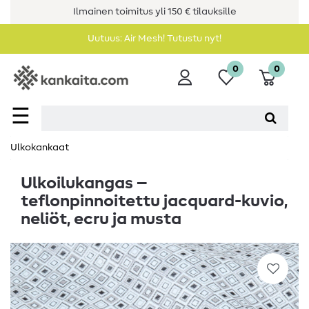
Ilmainen toimitus yli 150 € tilauksille
Uutuus: Air Mesh! Tutustu nyt!
0
0
☰
Ulkokankaat
Ulkoilukangas –
teflonpinnoitettu jacquard-kuvio,
neliöt, ecru ja musta