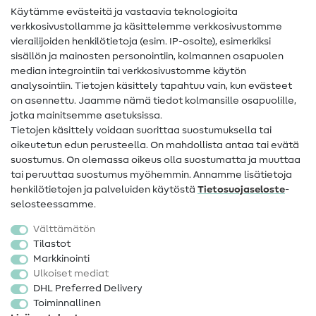
Käytämme evästeitä ja vastaavia teknologioita
Ompelusanasto
verkkosivustollamme ja käsittelemme verkkosivustomme
vierailijoiden henkilötietoja (esim. IP-osoite), esimerkiksi
Ompeluohjeet
sisällön ja mainosten personointiin, kolmannen osapuolen
median integrointiin tai verkkosivustomme käytön
Apua ja yhteystiedot
analysointiin. Tietojen käsittely tapahtuu vain, kun evästeet
on asennettu. Jaamme nämä tiedot kolmansille osapuolille,
Yhteystiedot
jotka mainitsemme asetuksissa.
Tietoa omistajanvaihdoksesta
Tietojen käsittely voidaan suorittaa suostumuksella tai
oikeutetun edun perusteella. On mahdollista antaa tai evätä
FAQ
suostumus. On olemassa oikeus olla suostumatta ja muuttaa
tai peruuttaa suostumus myöhemmin. Annamme lisätietoja
Peruutusoikeus
henkilötietojen ja palveluiden käytöstä
Tietosuojaseloste
-
Suosittu
selosteessamme.
Välttämätön
Kankaat
Tilastot
Markkinointi
Ompelutarvikkeet
Ulkoiset mediat
Ale
DHL Preferred Delivery
Toiminnallinen