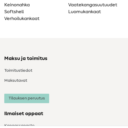
Keinonahka
Vaatekangasuutuudet
Softshell
Luomukankaat
Verhoilukankaat
Maksu ja toimitus
Toimitustiedot
Maksutavat
Tilauksen peruutus
Ilmaiset oppaat
Kangassanasto