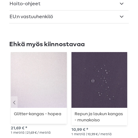
Hoito-ohjeet
EU:n vastuuhenkilö
Ehkä myös kiinnostavaa
Glitter-kangas - hopea
Repun ja laukun kangas
R
- munakoiso
-
21,69 € *
10,99 € *
10,
1
metriä
| 21,69 € / metriä
1
metriä
| 10,99 € / metriä
1
me