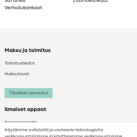
Softshell
Luomukankaat
Verhoilukankaat
Maksu ja toimitus
Toimitustiedot
Maksutavat
Tilauksen peruutus
Ilmaiset oppaat
Kangassanasto
Käytämme evästeitä ja vastaavia teknologioita
Ompelusanasto
verkkosivustollamme ja käsittelemme verkkosivustomme