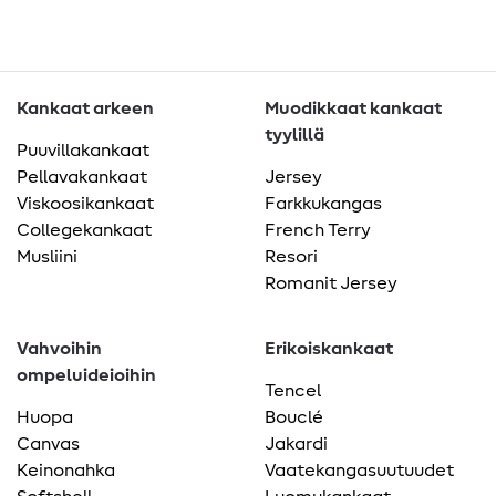
Kankaat arkeen
Muodikkaat kankaat
tyylillä
Puuvillakankaat
Pellavakankaat
Jersey
Viskoosikankaat
Farkkukangas
Collegekankaat
French Terry
Musliini
Resori
Romanit Jersey
Vahvoihin
Erikoiskankaat
ompeluideioihin
Tencel
Huopa
Bouclé
Canvas
Jakardi
Keinonahka
Vaatekangasuutuudet