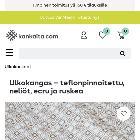
Ilmainen toimitus yli 150 € tilauksille
Uutuus: Air Mesh! Tutustu nyt!
0
0
☰
Ulkokankaat
Ulkokangas – teflonpinnoitettu,
neliöt, ecru ja ruskea