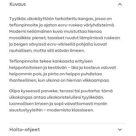
Kuvaus
Tyylikäs ulkokäyttöön tarkoitettu kangas, jossa on
teflonpinnoite ja ajaton ecru-ruskea väriyhdistelmä.
Moderni neliömäinen kuvio muistuttaa hienoa
mosaiikkia: pienet, tasaiset ruudut lämpimissä ruskean
ja beigen sävyissä ecru-värisellä pohjalla luovat
rauhallisen, mutta silti elävän ilmeen.
Teflonpinnoite tekee kankaasta erityisen
helppohoitoisen ja kestävän – lika ja kosteus valuvat
helpommin pois, ja pinta on helppo puhdistaa.
Ihanteellinen, kun ulkona on hieman vilkkaampaa.
Olipa kyseessä parveke, terassi tai puutarha: tämä
ulkokangas antaa ulkokoristelullesi tyylikkään,
luonnollisen ilmeen ja sopii vaivattomasti moniin
sisustustyyleihin – modernista klassiseen.
Hoito-ohjeet