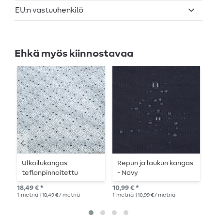
EU:n vastuuhenkilö
Ehkä myös kiinnostavaa
Ulkoilukangas –
Repun ja laukun kangas
R
teflonpinnoitettu
- Navy
-
jacquard-kuvio, neliöt,
18,49 € *
10,99 € *
10,
ecru ja musta
1
metriä
| 18,49 € / metriä
1
metriä
| 10,99 € / metriä
1
me