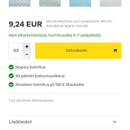
per
0,5
metriä
sis. ALV
( Leveys (cm): 160 cm |
9,24 EUR
Perushinta
18,49 € / metriä
)
Heti lähetettävissä, toimitusaika 5–7 arkipäivää
Ostoskoriin
Nopea toimitus
30 päivän palautusoikeus
Ilmainen toimitus yli 150 € tilauksille
* sis. ALV ilman
Toimituskulut
Lisätiedot