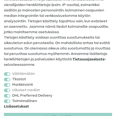
vierailijoiden henkilötietoja (esim. IP-osoite), esimerkiksi
Ompeluohjeet
sisällön ja mainosten personointiin, kolmannen osapuolen
median integrointiin tai verkkosivustomme käytön
Apua ja yhteystiedot
analysointiin. Tietojen käsittely tapahtuu vain, kun evästeet
on asennettu. Jaamme nämä tiedot kolmansille osapuolille,
Yhteystiedot
jotka mainitsemme asetuksissa.
Tietoa omistajanvaihdoksesta
Tietojen käsittely voidaan suorittaa suostumuksella tai
oikeutetun edun perusteella. On mahdollista antaa tai evätä
FAQ
suostumus. On olemassa oikeus olla suostumatta ja muuttaa
tai peruuttaa suostumus myöhemmin. Annamme lisätietoja
Peruutusoikeus
henkilötietojen ja palveluiden käytöstä
Tietosuojaseloste
-
Suosittu
selosteessamme.
Välttämätön
Kankaat
Tilastot
Markkinointi
Ompelutarvikkeet
Ulkoiset mediat
Ale
DHL Preferred Delivery
Toiminnallinen
Lisäasetukset