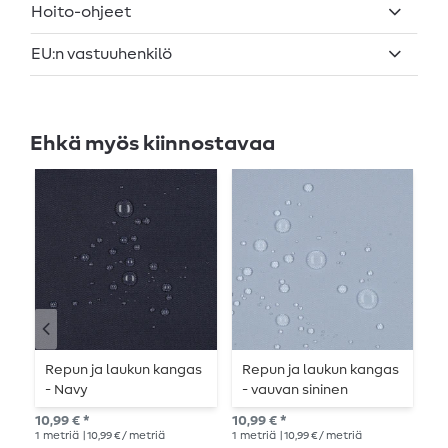
Hoito-ohjeet
EU:n vastuuhenkilö
Ehkä myös kiinnostavaa
Repun ja laukun kangas
Repun ja laukun kangas
R
- Navy
- vauvan sininen
-
10,99 € *
10,99 € *
10,
1
metriä
| 10,99 € / metriä
1
metriä
| 10,99 € / metriä
1
me