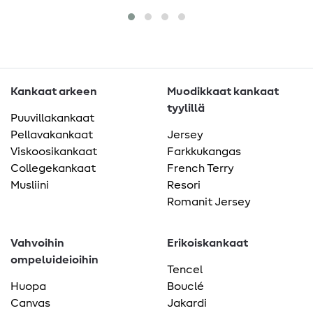
Kankaat arkeen
Muodikkaat kankaat
tyylillä
Puuvillakankaat
Pellavakankaat
Jersey
Viskoosikankaat
Farkkukangas
Collegekankaat
French Terry
Musliini
Resori
Romanit Jersey
Vahvoihin
Erikoiskankaat
ompeluideioihin
Tencel
Huopa
Bouclé
Canvas
Jakardi