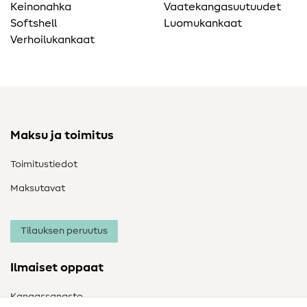
Keinonahka
Vaatekangasuutuudet
Softshell
Luomukankaat
Verhoilukankaat
Maksu ja toimitus
Toimitustiedot
Maksutavat
Tilauksen peruutus
Ilmaiset oppaat
Kangassanasto