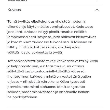
Kuvaus
Tämä tyylikäs
ulkoilukangas
yhdistää modernin
ulkonäön ja käytännölliset ominaisuudet. Kudotussa
jacquard-kuviossa näkyy pieniä, tasaisia neliöitä
lämpimässä ecrü-sävyissä, joita halkovat hienot viivat
ja korostukset raikkaassa turkoosissa. Tuloksena on
hillitty mutta vaikuttava kuvio, joka heijastaa
välittömästi arvokkuutta ja tyyliä.
Teflonpinnoitettu pinta tekee kankaasta vettä hylkivän
ja helppohoitoisen, kun taas tukeva, muotonsa
säilyttävä laatu tuntuu miellyttävältä kädessä.
Ihanteellinen kaikkeen, minkä on kestettävä paljon
arjessa – niin sisällä kuin ulkona. Olipa kyseessä
parveke, terassi tai olohuone: tämä kangas tuo
selkeän, modernin vivahteen ja on samalla ihanan
helppokäyttöinen.