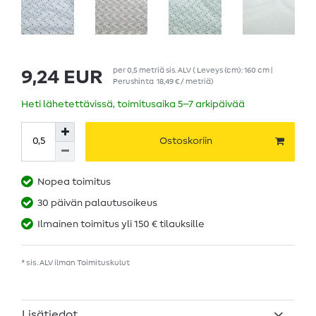
per
0,5
metriä
sis. ALV
( Leveys (cm): 160 cm |
9,24 EUR
Perushinta
18,49 € / metriä
)
Heti lähetettävissä, toimitusaika 5–7 arkipäivää
Ostoskoriin
Nopea toimitus
30 päivän palautusoikeus
Ilmainen toimitus yli 150 € tilauksille
* sis. ALV ilman
Toimituskulut
Lisätiedot