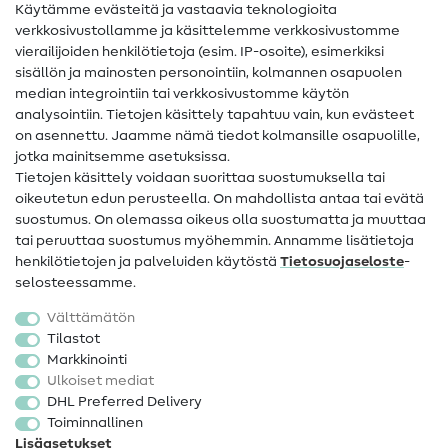
Käytämme evästeitä ja vastaavia teknologioita
Ompelusanasto
verkkosivustollamme ja käsittelemme verkkosivustomme
vierailijoiden henkilötietoja (esim. IP-osoite), esimerkiksi
Ompeluohjeet
sisällön ja mainosten personointiin, kolmannen osapuolen
median integrointiin tai verkkosivustomme käytön
Apua ja yhteystiedot
analysointiin. Tietojen käsittely tapahtuu vain, kun evästeet
on asennettu. Jaamme nämä tiedot kolmansille osapuolille,
Yhteystiedot
jotka mainitsemme asetuksissa.
Tietoa omistajanvaihdoksesta
Tietojen käsittely voidaan suorittaa suostumuksella tai
oikeutetun edun perusteella. On mahdollista antaa tai evätä
FAQ
suostumus. On olemassa oikeus olla suostumatta ja muuttaa
tai peruuttaa suostumus myöhemmin. Annamme lisätietoja
Peruutusoikeus
henkilötietojen ja palveluiden käytöstä
Tietosuojaseloste
-
Suosittu
selosteessamme.
Välttämätön
Kankaat
Tilastot
Markkinointi
Ompelutarvikkeet
Ulkoiset mediat
Ale
DHL Preferred Delivery
Toiminnallinen
Lisäasetukset