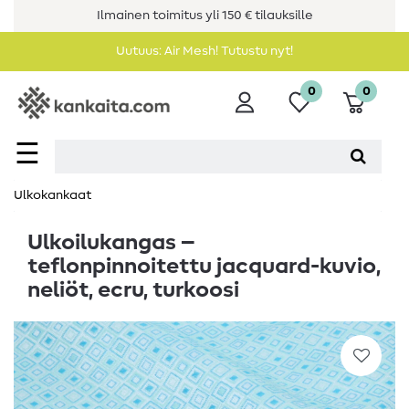
Ilmainen toimitus yli 150 € tilauksille
Uutuus: Air Mesh! Tutustu nyt!
0
0
☰
Ulkokankaat
Ulkoilukangas –
teflonpinnoitettu jacquard-kuvio,
neliöt, ecru, turkoosi