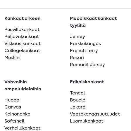
Kankaat arkeen
Muodikkaat kankaat
tyylillä
Puuvillakankaat
Pellavakankaat
Jersey
Viskoosikankaat
Farkkukangas
Collegekankaat
French Terry
Musliini
Resori
Romanit Jersey
Vahvoihin
Erikoiskankaat
ompeluideioihin
Tencel
Huopa
Bouclé
Canvas
Jakardi
Keinonahka
Vaatekangasuutuudet
Softshell
Luomukankaat
Verhoilukankaat