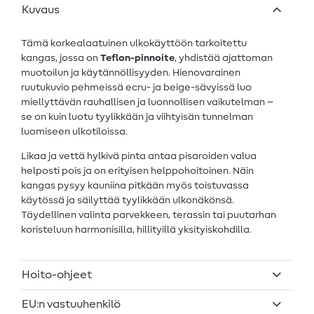
Kuvaus
Tämä korkealaatuinen ulkokäyttöön tarkoitettu
kangas, jossa on
Teflon-pinnoite
, yhdistää ajattoman
muotoilun ja käytännöllisyyden. Hienovarainen
ruutukuvio pehmeissä ecru- ja beige-sävyissä luo
miellyttävän rauhallisen ja luonnollisen vaikutelman –
se on kuin luotu tyylikkään ja viihtyisän tunnelman
luomiseen ulkotiloissa.
Likaa ja vettä hylkivä pinta antaa pisaroiden valua
helposti pois ja on erityisen helppohoitoinen. Näin
kangas pysyy kauniina pitkään myös toistuvassa
käytössä ja säilyttää tyylikkään ulkonäkönsä.
Täydellinen valinta parvekkeen, terassin tai puutarhan
koristeluun harmonisilla, hillityillä yksityiskohdilla.
Hoito-ohjeet
EU:n vastuuhenkilö