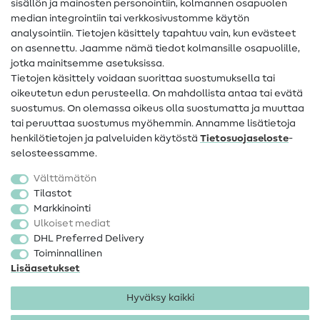
sisällön ja mainosten personointiin, kolmannen osapuolen
median integrointiin tai verkkosivustomme käytön
Apua ja yhteystiedot
analysointiin. Tietojen käsittely tapahtuu vain, kun evästeet
on asennettu. Jaamme nämä tiedot kolmansille osapuolille,
Yhteystiedot
jotka mainitsemme asetuksissa.
Tietoa omistajanvaihdoksesta
Tietojen käsittely voidaan suorittaa suostumuksella tai
oikeutetun edun perusteella. On mahdollista antaa tai evätä
FAQ
suostumus. On olemassa oikeus olla suostumatta ja muuttaa
tai peruuttaa suostumus myöhemmin. Annamme lisätietoja
Peruutusoikeus
henkilötietojen ja palveluiden käytöstä
Tietosuojaseloste
-
Suosittu
selosteessamme.
Välttämätön
Kankaat
Tilastot
Markkinointi
Ompelutarvikkeet
Ulkoiset mediat
Ale
DHL Preferred Delivery
Toiminnallinen
Lisäasetukset
Hyväksy kaikki