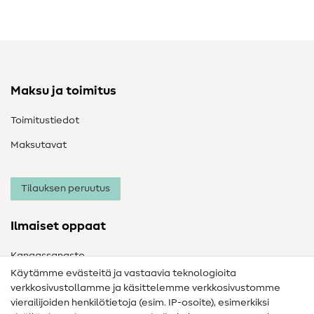
Maksu ja toimitus
Toimitustiedot
Maksutavat
Tilauksen peruutus
Ilmaiset oppaat
Kangassanasto
Käytämme evästeitä ja vastaavia teknologioita
Ompelusanasto
verkkosivustollamme ja käsittelemme verkkosivustomme
vierailijoiden henkilötietoja (esim. IP-osoite), esimerkiksi
Ompeluohjeet