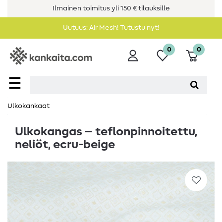
Ilmainen toimitus yli 150 € tilauksille
Uutuus: Air Mesh! Tutustu nyt!
0
0
☰
Ulkokankaat
Ulkokangas – teflonpinnoitettu,
neliöt, ecru-beige