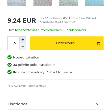
per
0,5
metriä
sis. ALV
( Leveys (cm): 160 cm |
9,24 EUR
Perushinta
18,49 € / metriä
)
Heti lähetettävissä, toimitusaika 5–7 arkipäivää
Ostoskoriin
Nopea toimitus
30 päivän palautusoikeus
Ilmainen toimitus yli 150 € tilauksille
* sis. ALV ilman
Toimituskulut
Lisätiedot