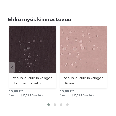
Ehkä myös kiinnostavaa
Repun ja laukun kangas
Repun ja laukun kangas
R
- hämärä violetti
- Rose
-
10,99 € *
10,99 € *
10,
1
metriä
| 10,99 € / metriä
1
metriä
| 10,99 € / metriä
1
me