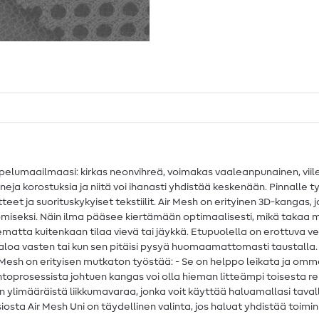
ompelumaailmaasi: kirkas neonvihreä, voimakas vaaleanpunainen, viil
neja korostuksia ja niitä voi ihanasti yhdistää keskenään. Pinnalle
eet ja suorituskykyiset tekstiilit. Air Mesh on erityinen 3D-kangas, 
omiseksi. Näin ilma pääsee kiertämään optimaalisesti, mikä takaa 
tta kuitenkaan tilaa vievä tai jäykkä. Etupuolella on erottuva ve
taloa vasten tai kun sen pitäisi pysyä huomaamattomasti taustalla.
esh on erityisen mutkaton työstää: - Se on helppo leikata ja ommella
prosessista johtuen kangas voi olla hieman litteämpi toisesta re
ylimääräistä liikkumavaraa, jonka voit käyttää haluamallasi tavalla 
nsiosta Air Mesh Uni on täydellinen valinta, jos haluat yhdistää to