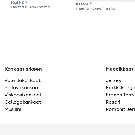
10,69 € *
10,69 € *
1
metriä
| 10,69 € / metriä
1
metriä
| 10,69 € / metriä
Kankaat arkeen
Muodikkaat k
Puuvillakankaat
Jersey
Pellavakankaat
Farkkukang
Viskoosikankaat
French Terry
Collegekankaat
Resori
Musliini
Romanit Jer