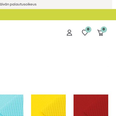
äivän palautusoikeus
0
0