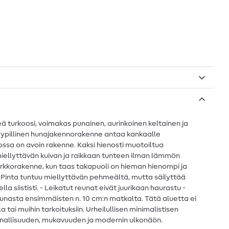
eä turkoosi, voimakas punainen, aurinkoinen keltainen ja
 tyypillinen hunajakennorakenne antaa kankaalle
jossa on avoin rakenne. Kaksi hienosti muotoiltua
miellyttävän kuivan ja raikkaan tunteen ilman lämmön
rkkorakenne, kun taas takapuoli on hieman hienompi ja
 Pinta tuntuu miellyttävän pehmeältä, mutta säilyttää
 siististi. - Leikatut reunat eivät juurikaan haurastu -
unasta ensimmäisten n. 10 cm:n matkalta. Tätä aluetta ei
tai muihin tarkoituksiin. Urheilullisen minimalistisen
iminnallisuuden, mukavuuden ja modernin ulkonäön.