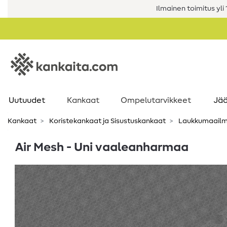
Ilmainen toimitus yli 1
Uutuudet
Kankaat
Ompelutarvikkeet
Jää
Kankaat
Koristekankaat ja Sisustuskankaat
Laukkumaailm
Air Mesh - Uni vaaleanharmaa