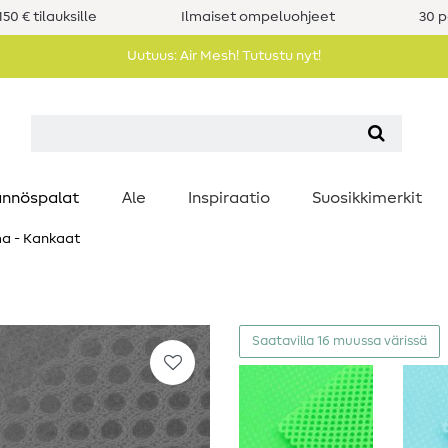
50 € tilauksille
Ilmaiset ompeluohjeet
30 p
Uutuus: Air Mesh! Tutustu nyt!
nnöspalat
Ale
Inspiraatio
Suosikkimerkit
a - Kankaat
Saatavilla 16 muussa värissä