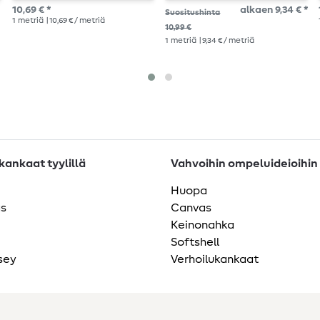
tavallinen
10,69 € *
alkaen 9,34 € *
Suositushinta
1
metriä
| 10,69 € / metriä
10,99 €
1
metriä
| 9,34 € / metriä
ankaat tyylillä
Vahvoihin ompeluideioihin
Huopa
as
Canvas
Keinonahka
Softshell
sey
Verhoilukankaat