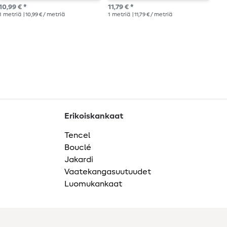
musta, vettä hylkivä
10,99 € *
11,79 € *
10,
1
metriä
| 10,99 € / metriä
1
metriä
| 11,79 € / metriä
1
me
Erikoiskankaat
Tencel
Bouclé
Jakardi
Vaatekangasuutuudet
Luomukankaat