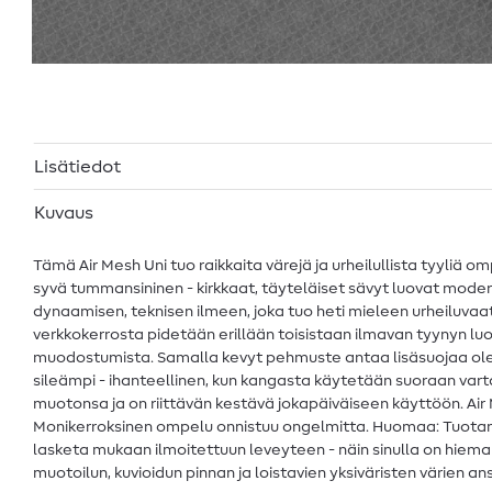
Lisätiedot
Kuvaus
Tämä Air Mesh Uni tuo raikkaita värejä ja urheilullista tyyliä 
syvä tummansininen - kirkkaat, täyteläiset sävyt luovat moder
dynaamisen, teknisen ilmeen, joka tuo heti mieleen urheiluvaatt
verkkokerrosta pidetään erillään toisistaan ilmavan tyynyn lu
muodostumista. Samalla kevyt pehmuste antaa lisäsuojaa olema
sileämpi - ihanteellinen, kun kangasta käytetään suoraan var
muotonsa ja on riittävän kestävä jokapäiväiseen käyttöön. Air M
Monikerroksinen ompelu onnistuu ongelmitta. Huomaa: Tuotanto
lasketa mukaan ilmoitettuun leveyteen - näin sinulla on hieman 
muotoilun, kuvioidun pinnan ja loistavien yksiväristen värien a