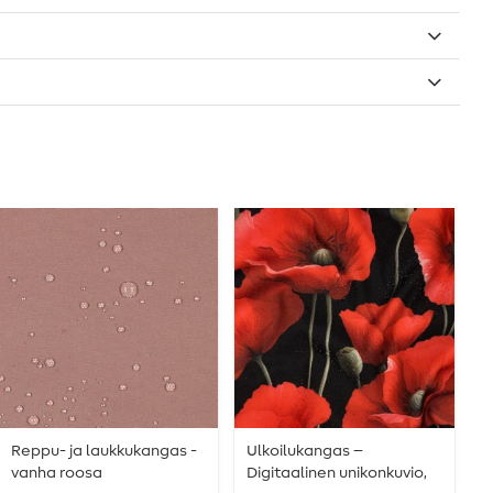
Reppu- ja laukkukangas -
Ulkoilukangas –
R
vanha roosa
Digitaalinen unikonkuvio,
d