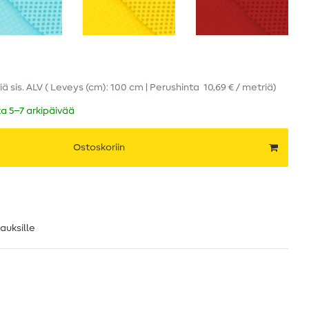
iä
sis. ALV
( Leveys (cm): 100 cm | Perushinta
10,69 € / metriä
)
ka 5–7 arkipäivää
Ostoskoriin
lauksille