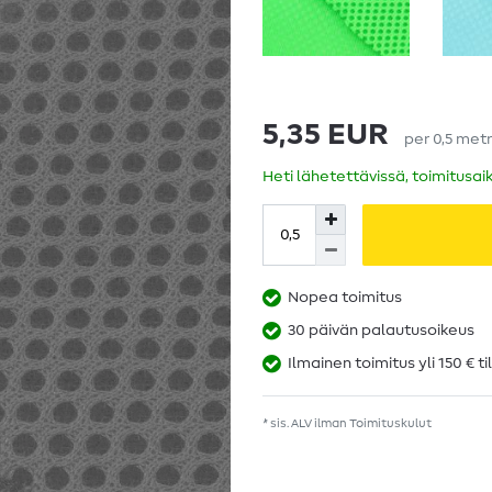
5,35 EUR
per
0,5
metr
Heti lähetettävissä, toimitusai
Nopea toimitus
30 päivän palautusoikeus
Ilmainen toimitus yli 150 € ti
* sis. ALV ilman
Toimituskulut