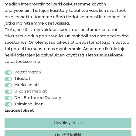
median integrointiin tai verkkosivustomme käytön
Apua ja yhteystiedot
analysointiin. Tietojen käsittely tapahtuu vain, kun evästeet
on asennettu. Jaamme nämä tiedot kolmansille osapuolille,
Yhteystiedot
jotka mainitsemme asetuksissa.
Tietoa omistajanvaihdoksesta
Tietojen käsittely voidaan suorittaa suostumuksella tai
oikeutetun edun perusteella. On mahdollista antaa tai evätä
FAQ
suostumus. On olemassa oikeus olla suostumatta ja muuttaa
tai peruuttaa suostumus myöhemmin. Annamme lisätietoja
Peruutusoikeus
henkilötietojen ja palveluiden käytöstä
Tietosuojaseloste
-
Suosittu
selosteessamme.
Välttämätön
Kankaat
Tilastot
Markkinointi
Ompelutarvikkeet
Ulkoiset mediat
Ale
DHL Preferred Delivery
Toiminnallinen
Lisäasetukset
Hyväksy kaikki
Hylkää kaikki