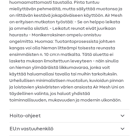
huomaamattomasti taustalla. Pinta tuntuu
miellyttävän pehmeältä, mutta säilyttää muotonsa ja
on riittävän kestävä jokapäiväiseen käyttöön. Air Mesh
on erityisen mutkaton työstää: - Se on helppo leikata
ja ommella siististi. - Leikatut reunat eivät juurikaan
haurastu - Monikerroksinen ompelu onnistuu
ongelmitta. Huomaa: Tuotantoprosessista johtuen
kangas voi olla hieman litteämpi toisesta reunasta
ensimmäisten n. 10 cm:n matkalta. Tätä aluetta ei
lasketa mukaan ilmoitettuun leveyteen - näin sinulla
on hieman ylimääräistä liikkumavaraa, jonka voit
käyttää haluamallasi tavalla tai muihin tarkoituksiin.
Urheilullisen minimalistisen muotoilun, kuvioidun pinnan
ja loistavien yksiväristen värien ansiosta Air Mesh Uni on
täydellinen valinta, jos haluat yhdistää
toiminnallisuuden, mukavuuden ja modernin ulkonäön.
Hoito-ohjeet
EU:n vastuuhenkilö