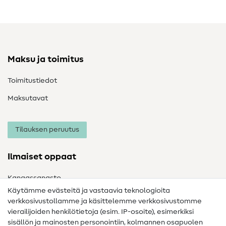
Maksu ja toimitus
Toimitustiedot
Maksutavat
Tilauksen peruutus
Ilmaiset oppaat
Kangassanasto
Käytämme evästeitä ja vastaavia teknologioita
Ompelusanasto
verkkosivustollamme ja käsittelemme verkkosivustomme
vierailijoiden henkilötietoja (esim. IP-osoite), esimerkiksi
Ompeluohjeet
sisällön ja mainosten personointiin, kolmannen osapuolen