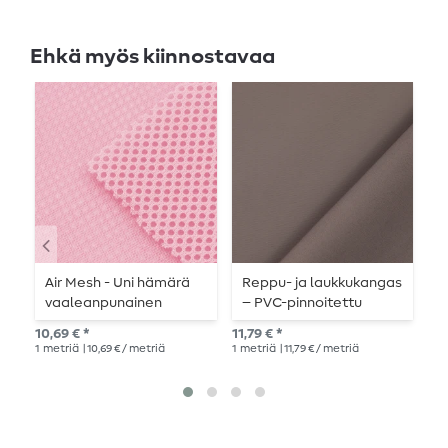
Ehkä myös kiinnostavaa
Air Mesh - Uni hämärä
Reppu- ja laukkukangas
A
vaaleanpunainen
– PVC-pinnoitettu
U
harmaa
10,69 € *
11,79 € *
10,
1
metriä
| 10,69 € / metriä
1
metriä
| 11,79 € / metriä
1
me