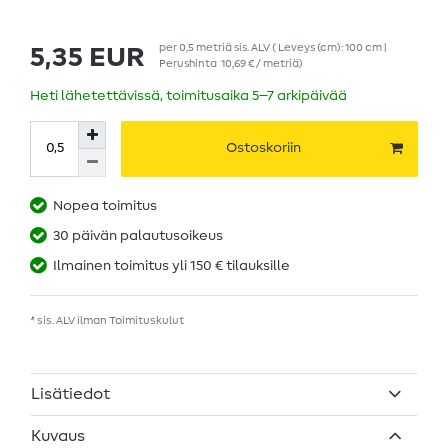
per
0,5
metriä
sis. ALV
( Leveys (cm): 100 cm |
5,35 EUR
Perushinta
10,69 € / metriä
)
Heti lähetettävissä, toimitusaika 5–7 arkipäivää
Ostoskoriin
Nopea toimitus
30 päivän palautusoikeus
Ilmainen toimitus yli 150 € tilauksille
* sis. ALV ilman
Toimituskulut
Lisätiedot
Kuvaus