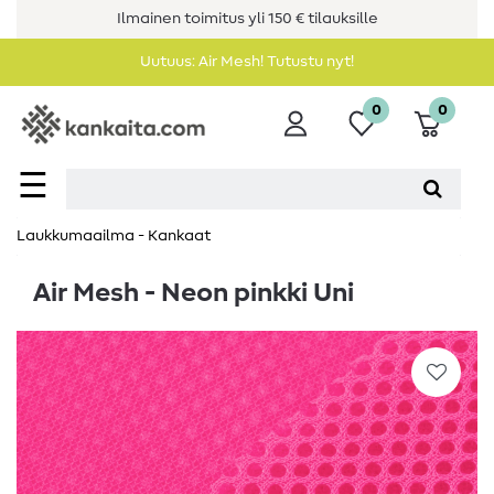
Ilmainen toimitus yli 150 € tilauksille
Uutuus: Air Mesh! Tutustu nyt!
0
0
☰
Laukkumaailma - Kankaat
Air Mesh - Neon pinkki Uni