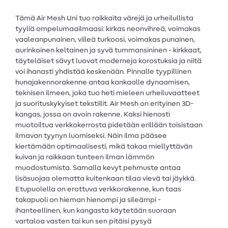
Tämä Air Mesh Uni tuo raikkaita värejä ja urheilullista
tyyliä ompelumaailmaasi: kirkas neonvihreä, voimakas
vaaleanpunainen, viileä turkoosi, voimakas punainen,
aurinkoinen keltainen ja syvä tummansininen - kirkkaat,
täyteläiset sävyt luovat moderneja korostuksia ja niitä
voi ihanasti yhdistää keskenään. Pinnalle tyypillinen
hunajakennorakenne antaa kankaalle dynaamisen,
teknisen ilmeen, joka tuo heti mieleen urheiluvaatteet
ja suorituskykyiset tekstiilit. Air Mesh on erityinen 3D-
kangas, jossa on avoin rakenne. Kaksi hienosti
muotoiltua verkkokerrosta pidetään erillään toisistaan
ilmavan tyynyn luomiseksi. Näin ilma pääsee
kiertämään optimaalisesti, mikä takaa miellyttävän
kuivan ja raikkaan tunteen ilman lämmön
muodostumista. Samalla kevyt pehmuste antaa
lisäsuojaa olematta kuitenkaan tilaa vievä tai jäykkä.
Etupuolella on erottuva verkkorakenne, kun taas
takapuoli on hieman hienompi ja sileämpi -
ihanteellinen, kun kangasta käytetään suoraan
vartaloa vasten tai kun sen pitäisi pysyä