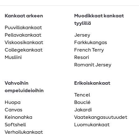
Kankaat arkeen
Muodikkaat kankaat
tyylillä
Puuvillakankaat
Pellavakankaat
Jersey
Viskoosikankaat
Farkkukangas
Collegekankaat
French Terry
Musliini
Resori
Romanit Jersey
Vahvoihin
Erikoiskankaat
ompeluideioihin
Tencel
Huopa
Bouclé
Canvas
Jakardi
Keinonahka
Vaatekangasuutuudet
Softshell
Luomukankaat
Verhoilukankaat