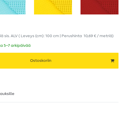
iä
sis. ALV
( Leveys (cm): 100 cm | Perushinta
10,69 € / metriä
)
ka 5–7 arkipäivää
Ostoskoriin
lauksille