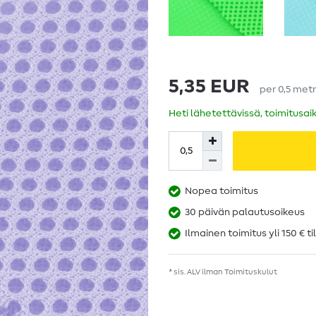
5,35 EUR
per
0,5
metr
Heti lähetettävissä, toimitusai
Nopea toimitus
30 päivän palautusoikeus
Ilmainen toimitus yli 150 € ti
* sis. ALV ilman
Toimituskulut