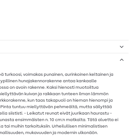
eä turkoosi, voimakas punainen, aurinkoinen keltainen ja
 tyypillinen hunajakennorakenne antaa kankaalle
jossa on avoin rakenne. Kaksi hienosti muotoiltua
miellyttävän kuivan ja raikkaan tunteen ilman lämmön
rkkorakenne, kun taas takapuoli on hieman hienompi ja
 Pinta tuntuu miellyttävän pehmeältä, mutta säilyttää
 siististi. - Leikatut reunat eivät juurikaan haurastu -
unasta ensimmäisten n. 10 cm:n matkalta. Tätä aluetta ei
tai muihin tarkoituksiin. Urheilullisen minimalistisen
iminnallisuuden, mukavuuden ja modernin ulkonäön.