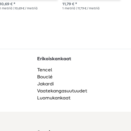
10,
10,69 € *
11,79 € *
1
me
1
metriä
| 10,69 € / metriä
1
metriä
| 11,79 € / metriä
Erikoiskankaat
Tencel
Bouclé
Jakardi
Vaatekangasuutuudet
Luomukankaat