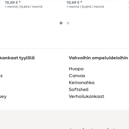
10,69 € *
10,69 € *
1
metriä
| 10,69 € / metriä
1
metriä
| 10,69 € / metriä
ankaat tyylillä
Vahvoihin ompeluideioihin
Huopa
as
Canvas
Keinonahka
Softshell
sey
Verhoilukankaat