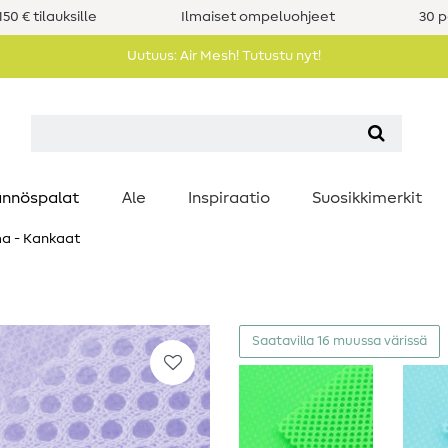
50 € tilauksille
Ilmaiset ompeluohjeet
30 p
Uutuus: Air Mesh! Tutustu nyt!
nnöspalat
Ale
Inspiraatio
Suosikkimerkit
a - Kankaat
Saatavilla 16 muussa värissä