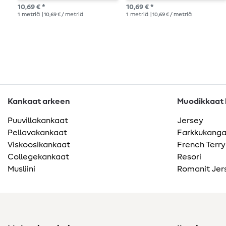
10,69 € *
10,69 € *
1
metriä
| 10,69 € / metriä
1
metriä
| 10,69 € / metriä
Kankaat arkeen
Muodikkaat k
Puuvillakankaat
Jersey
Pellavakankaat
Farkkukang
Viskoosikankaat
French Terry
Collegekankaat
Resori
Musliini
Romanit Jer