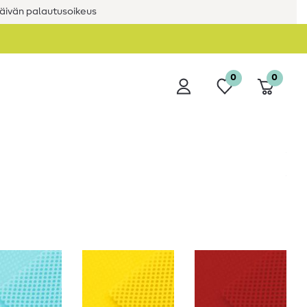
äivän palautusoikeus
0
0