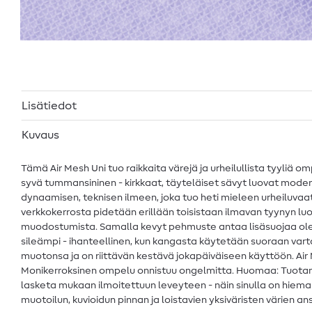
Lisätiedot
Kuvaus
Tämä Air Mesh Uni tuo raikkaita värejä ja urheilullista tyyliä 
syvä tummansininen - kirkkaat, täyteläiset sävyt luovat moder
dynaamisen, teknisen ilmeen, joka tuo heti mieleen urheiluvaatt
verkkokerrosta pidetään erillään toisistaan ilmavan tyynyn lu
muodostumista. Samalla kevyt pehmuste antaa lisäsuojaa olema
sileämpi - ihanteellinen, kun kangasta käytetään suoraan var
muotonsa ja on riittävän kestävä jokapäiväiseen käyttöön. Air M
Monikerroksinen ompelu onnistuu ongelmitta. Huomaa: Tuotanto
lasketa mukaan ilmoitettuun leveyteen - näin sinulla on hieman 
muotoilun, kuvioidun pinnan ja loistavien yksiväristen värien a