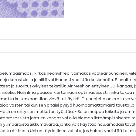
ompelumaailmaasi: kirkas neonvihreä, voimakas vaaleanpunainen, viil
neja korostuksia ja niitä voi ihanasti yhdistää keskenään. Pinnalle
eet ja suorituskykyiset tekstiilit. Air Mesh on erityinen 3D-kangas, 
omiseksi. Näin ilma pääsee kiertämään optimaalisesti, mikä takaa 
tta kuitenkaan tilaa vievä tai jäykkä. Etupuolella on erottuva ve
taloa vasten tai kun sen pitäisi pysyä huomaamattomasti taustalla.
esh on erityisen mutkaton työstää: - Se on helppo leikata ja ommella
prosessista johtuen kangas voi olla hieman litteämpi toisesta re
ylimääräistä liikkumavaraa, jonka voit käyttää haluamallasi tavalla 
nsiosta Air Mesh Uni on täydellinen valinta, jos haluat yhdistää to