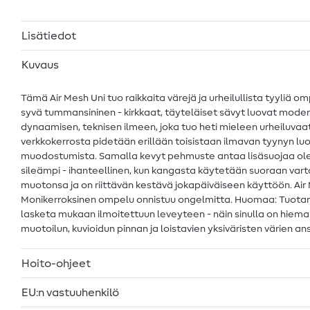
Lisätiedot
Kuvaus
Tämä Air Mesh Uni tuo raikkaita värejä ja urheilullista tyyliä 
syvä tummansininen - kirkkaat, täyteläiset sävyt luovat moder
dynaamisen, teknisen ilmeen, joka tuo heti mieleen urheiluvaatt
verkkokerrosta pidetään erillään toisistaan ilmavan tyynyn lu
muodostumista. Samalla kevyt pehmuste antaa lisäsuojaa olema
sileämpi - ihanteellinen, kun kangasta käytetään suoraan var
muotonsa ja on riittävän kestävä jokapäiväiseen käyttöön. Air M
Monikerroksinen ompelu onnistuu ongelmitta. Huomaa: Tuotanto
lasketa mukaan ilmoitettuun leveyteen - näin sinulla on hieman 
muotoilun, kuvioidun pinnan ja loistavien yksiväristen värien a
Hoito-ohjeet
EU:n vastuuhenkilö