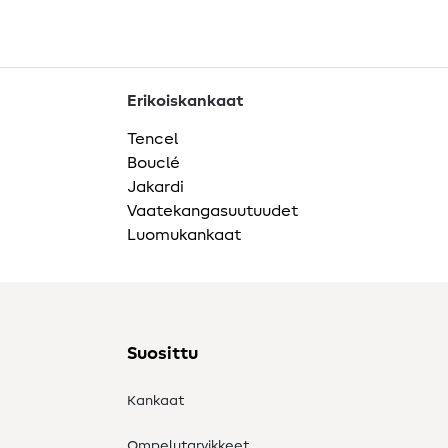
Erikoiskankaat
Tencel
Bouclé
Jakardi
Vaatekangasuutuudet
Luomukankaat
Suosittu
Kankaat
Ompelutarvikkeet