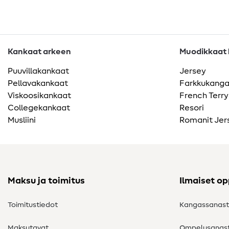
Kankaat arkeen
Muodikkaat k
Puuvillakankaat
Jersey
Pellavakankaat
Farkkukang
Viskoosikankaat
French Terry
Collegekankaat
Resori
Musliini
Romanit Jer
Maksu ja toimitus
Ilmaiset o
Toimitustiedot
Kangassanas
Maksutavat
Ompelusanas