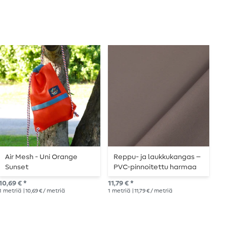
Air Mesh - Uni Orange
Reppu- ja laukkukangas –
A
Sunset
PVC-pinnoitettu harmaa
v
10,69 € *
11,79 € *
10,
1
metriä
| 10,69 € / metriä
1
metriä
| 11,79 € / metriä
1
me