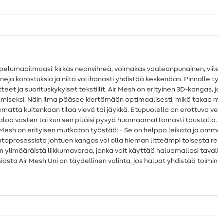
ompelumaailmaasi: kirkas neonvihreä, voimakas vaaleanpunainen, viil
neja korostuksia ja niitä voi ihanasti yhdistää keskenään. Pinnalle
eet ja suorituskykyiset tekstiilit. Air Mesh on erityinen 3D-kangas, 
omiseksi. Näin ilma pääsee kiertämään optimaalisesti, mikä takaa 
tta kuitenkaan tilaa vievä tai jäykkä. Etupuolella on erottuva ve
taloa vasten tai kun sen pitäisi pysyä huomaamattomasti taustalla.
esh on erityisen mutkaton työstää: - Se on helppo leikata ja ommella
prosessista johtuen kangas voi olla hieman litteämpi toisesta re
ylimääräistä liikkumavaraa, jonka voit käyttää haluamallasi tavalla 
nsiosta Air Mesh Uni on täydellinen valinta, jos haluat yhdistää to