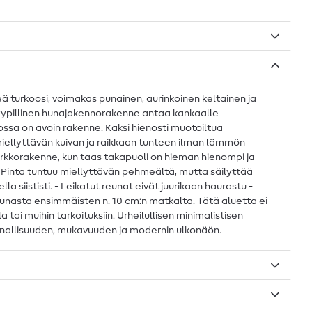
eä turkoosi, voimakas punainen, aurinkoinen keltainen ja
 tyypillinen hunajakennorakenne antaa kankaalle
jossa on avoin rakenne. Kaksi hienosti muotoiltua
miellyttävän kuivan ja raikkaan tunteen ilman lämmön
rkkorakenne, kun taas takapuoli on hieman hienompi ja
 Pinta tuntuu miellyttävän pehmeältä, mutta säilyttää
 siististi. - Leikatut reunat eivät juurikaan haurastu -
unasta ensimmäisten n. 10 cm:n matkalta. Tätä aluetta ei
tai muihin tarkoituksiin. Urheilullisen minimalistisen
iminnallisuuden, mukavuuden ja modernin ulkonäön.