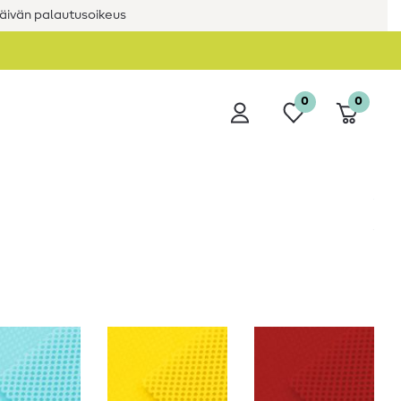
äivän palautusoikeus
0
0