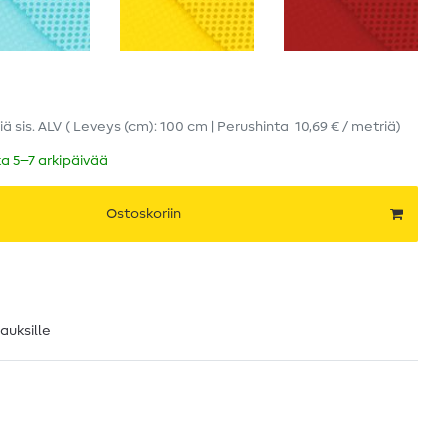
iä
sis. ALV
( Leveys (cm): 100 cm | Perushinta
10,69 € / metriä
)
ka 5–7 arkipäivää
Ostoskoriin
lauksille