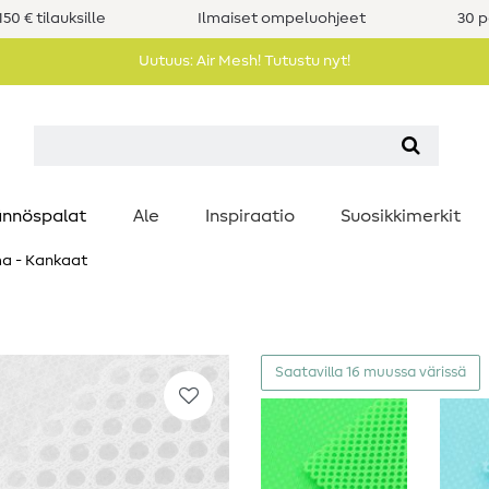
50 € tilauksille
Ilmaiset ompeluohjeet
30 p
Uutuus: Air Mesh! Tutustu nyt!
nnöspalat
Ale
Inspiraatio
Suosikkimerkit
a - Kankaat
Saatavilla 16 muussa värissä