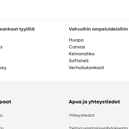
ankaat tyylillä
Vahvoihin ompeluideioihin
Huopa
as
Canvas
Keinonahka
Softshell
sey
Verhoilukankaat
ppaat
Apua ja yhteystiedot
to
Yhteystiedot
to
Tietoa omistajanvaihdoksesta