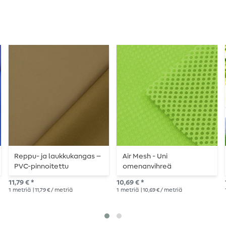
Reppu- ja laukkukangas –
Air Mesh - Uni
PVC-pinnoitettu
omenanvihreä
oliivinvihreä
11,79 € *
10,69 € *
1
metriä
| 11,79 € / metriä
1
metriä
| 10,69 € / metriä