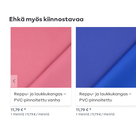
Ehkä myös kiinnostavaa
Reppu- ja laukkukangas –
Reppu- ja laukkukangas –
PVC-pinnoitettu vanha
PVC-pinnoitettu
roosa
kuninkaansininen
11,79 € *
11,79 € *
1
metriä
| 11,79 € / metriä
1
metriä
| 11,79 € / metriä