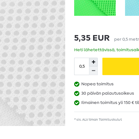
5,35 EUR
per
0,5
metr
Heti lähetettävissä, toimitusai
Nopea toimitus
30 päivän palautusoikeus
Ilmainen toimitus yli 150 € ti
* sis. ALV ilman
Toimituskulut