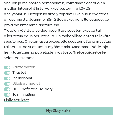
sisällön ja mainosten personointiin, kolmannen osapuolen
median integrointiin tai verkkosivustomme käytön
Apua ja yhteystiedot
analysointiin. Tietojen käsittely tapahtuu vain, kun evästeet
on asennettu. Jaamme nämä tiedot kolmansille osapuolille,
Yhteystiedot
jotka mainitsemme asetuksissa.
Tietoa omistajanvaihdoksesta
Tietojen käsittely voidaan suorittaa suostumuksella tai
oikeutetun edun perusteella. On mahdollista antaa tai evätä
FAQ
suostumus. On olemassa oikeus olla suostumatta ja muuttaa
tai peruuttaa suostumus myöhemmin. Annamme lisätietoja
Peruutusoikeus
henkilötietojen ja palveluiden käytöstä
Tietosuojaseloste
-
Suosittu
selosteessamme.
Välttämätön
Kankaat
Tilastot
Markkinointi
Ompelutarvikkeet
Ulkoiset mediat
Ale
DHL Preferred Delivery
Toiminnallinen
Lisäasetukset
Hyväksy kaikki