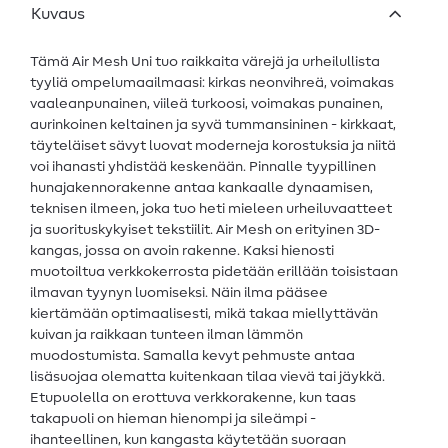
Kuvaus
Tämä Air Mesh Uni tuo raikkaita värejä ja urheilullista
tyyliä ompelumaailmaasi: kirkas neonvihreä, voimakas
vaaleanpunainen, viileä turkoosi, voimakas punainen,
aurinkoinen keltainen ja syvä tummansininen - kirkkaat,
täyteläiset sävyt luovat moderneja korostuksia ja niitä
voi ihanasti yhdistää keskenään. Pinnalle tyypillinen
hunajakennorakenne antaa kankaalle dynaamisen,
teknisen ilmeen, joka tuo heti mieleen urheiluvaatteet
ja suorituskykyiset tekstiilit. Air Mesh on erityinen 3D-
kangas, jossa on avoin rakenne. Kaksi hienosti
muotoiltua verkkokerrosta pidetään erillään toisistaan
ilmavan tyynyn luomiseksi. Näin ilma pääsee
kiertämään optimaalisesti, mikä takaa miellyttävän
kuivan ja raikkaan tunteen ilman lämmön
muodostumista. Samalla kevyt pehmuste antaa
lisäsuojaa olematta kuitenkaan tilaa vievä tai jäykkä.
Etupuolella on erottuva verkkorakenne, kun taas
takapuoli on hieman hienompi ja sileämpi -
ihanteellinen, kun kangasta käytetään suoraan