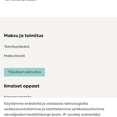
Maksu ja toimitus
Toimitustiedot
Maksutavat
Tilauksen peruutus
Ilmaiset oppaat
Kangassanasto
Käytämme evästeitä ja vastaavia teknologioita
Ompelusanasto
verkkosivustollamme ja käsittelemme verkkosivustomme
vierailijoiden henkilötietoja (esim. IP-osoite), esimerkiksi
Ompeluohjeet