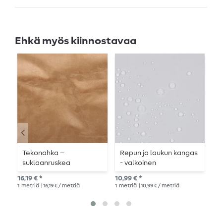
Ehkä myös kiinnostavaa
Tekonahka –
Repun ja laukun kangas
R
suklaanruskea
- valkoinen
-
m
16,19 € *
10,99 € *
14,
1
metriä
| 16,19 € / metriä
1
metriä
| 10,99 € / metriä
1
me