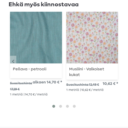
Ehkä myös kiinnostavaa
Pellava - petrooli
Musliini - Valkoiset
V
kukat
A
M
alkaen 14,70 € *
Suositushinta
10,62 € *
Suositushinta 12,49 €
Suo
17,29 €
1
metriä
| 10,62 € / metriä
18,
1
metriä
| 14,70 € / metriä
1
me