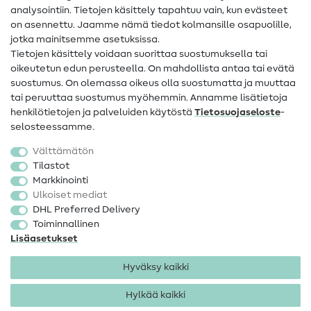
analysointiin. Tietojen käsittely tapahtuu vain, kun evästeet
on asennettu. Jaamme nämä tiedot kolmansille osapuolille,
Yhteystiedot
jotka mainitsemme asetuksissa.
Tietoa omistajanvaihdoksesta
Tietojen käsittely voidaan suorittaa suostumuksella tai
oikeutetun edun perusteella. On mahdollista antaa tai evätä
FAQ
suostumus. On olemassa oikeus olla suostumatta ja muuttaa
tai peruuttaa suostumus myöhemmin. Annamme lisätietoja
Peruutusoikeus
henkilötietojen ja palveluiden käytöstä
Tietosuojaseloste
-
Suosittu
selosteessamme.
Välttämätön
Kankaat
Tilastot
Markkinointi
Ompelutarvikkeet
Ulkoiset mediat
Ale
DHL Preferred Delivery
Toiminnallinen
Lisäasetukset
Hyväksy kaikki
Hylkää kaikki
Yhteystiedot
Tietosuoja
Käyttöehdot