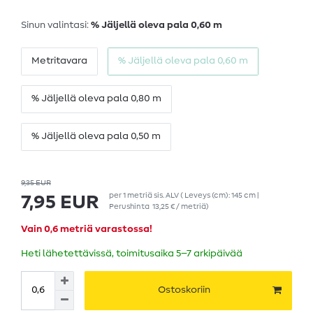
Sinun valintasi:
% Jäljellä oleva pala 0,60 m
Metritavara
% Jäljellä oleva pala 0,60 m
% Jäljellä oleva pala 0,80 m
% Jäljellä oleva pala 0,50 m
9,35 EUR
per
1
metriä
sis. ALV
( Leveys (cm): 145 cm |
7,95 EUR
Perushinta
13,25 € / metriä
)
Vain 0,6 metriä varastossa!
Heti lähetettävissä, toimitusaika 5–7 arkipäivää
Ostoskoriin