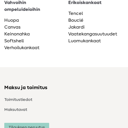
Vahvoihin
Erikoiskankaat
ompeluideioihin
Tencel
Huopa
Bouclé
Canvas
Jakardi
Keinonahka
Vaatekangasuutuudet
Softshell
Luomukankaat
Verhoilukankaat
Maksu ja toimitus
Toimitustiedot
Maksutavat
Tilauksen peruutus