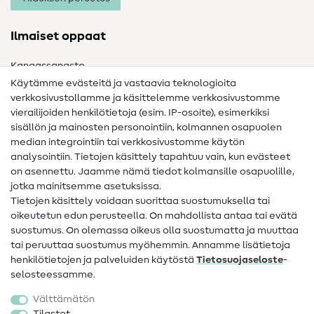
Ilmaiset oppaat
Kangassanasto
Käytämme evästeitä ja vastaavia teknologioita
Ompelusanasto
verkkosivustollamme ja käsittelemme verkkosivustomme
vierailijoiden henkilötietoja (esim. IP-osoite), esimerkiksi
Ompeluohjeet
sisällön ja mainosten personointiin, kolmannen osapuolen
median integrointiin tai verkkosivustomme käytön
Apua ja yhteystiedot
analysointiin. Tietojen käsittely tapahtuu vain, kun evästeet
on asennettu. Jaamme nämä tiedot kolmansille osapuolille,
Yhteystiedot
jotka mainitsemme asetuksissa.
Tietoa omistajanvaihdoksesta
Tietojen käsittely voidaan suorittaa suostumuksella tai
oikeutetun edun perusteella. On mahdollista antaa tai evätä
FAQ
suostumus. On olemassa oikeus olla suostumatta ja muuttaa
tai peruuttaa suostumus myöhemmin. Annamme lisätietoja
Peruutusoikeus
henkilötietojen ja palveluiden käytöstä
Tietosuojaseloste
-
Suosittu
selosteessamme.
Välttämätön
Kankaat