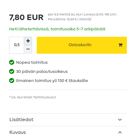
per
0,5
metriä
sis. ALV
( Leveys (cm): 145 cm |
7,80 EUR
Perushinta
15,59 € / metriä
)
Heti lähetettävissä, toimitusaika 5–7 arkipäivää
Ostoskoriin
Nopea toimitus
30 päivän palautusoikeus
Ilmainen toimitus yli 150 € tilauksille
* sis. ALV ilman
Toimituskulut
Lisätiedot
Kuvaus