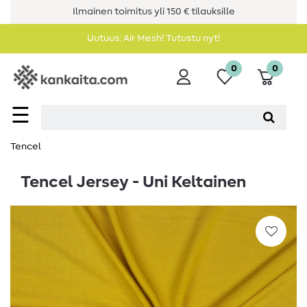
Ilmainen toimitus yli 150 € tilauksille
Uutuus: Air Mesh! Tutustu nyt!
0
0
☰
Tencel
Tencel Jersey - Uni Keltainen