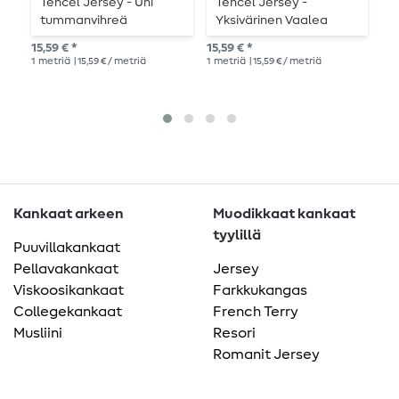
Tencel Jersey - Uni
Tencel Jersey -
T
tummanvihreä
Yksivärinen Vaalea
v
Ruskea
15,59 € *
15,59 € *
Suo
1
metriä
| 15,59 € / metriä
1
metriä
| 15,59 € / metriä
15,5
1
me
Kankaat arkeen
Muodikkaat kankaat
tyylillä
Puuvillakankaat
Pellavakankaat
Jersey
Viskoosikankaat
Farkkukangas
Collegekankaat
French Terry
Musliini
Resori
Romanit Jersey