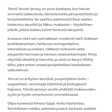
Tämä Tencel-jersey on sinun kankaasi, kun haluat
ommella laskeutuvia, hienostuneita perusvaatteita ja
lempivaatteita. Se asettuu pehmeästi ihoa vasten,
laskeutuu kauniisti ja liikkuu mukanasi – täydellinen
päiviin, jolloin kaiken toivot tuntuvan kevyeltä.
Kuvassa näet sen voimakkaat, modernit värit: kirkkaan
kuninkaansinisen, hehkuvan auringonkellon,
intensiivisen punaisen, raikkaan turkoosin sekä
elegantin harmaan ja hennon vaaleanharmaan. Pinta
näyttää sileältä ja hienolta, ja siinä on kevyt, hillitty
kiilto, joka antaa ompeluprojekteillesi laadukkaan
vaikutelman.
Tencel on erityisen kestävä, puupohjainen kuitu –
vegaaninen, resursseja säästävä ja biologisesti
hajoava. Tämän jerseyn avulla yhdistät mukavuuden,
tyylin ja hyvän omantunnon ommellessasi.
Olipa kyseessä ilmava toppi, rento haalariasu,
feminiininen mekko, pehmeä pusero tai basic-paidat: