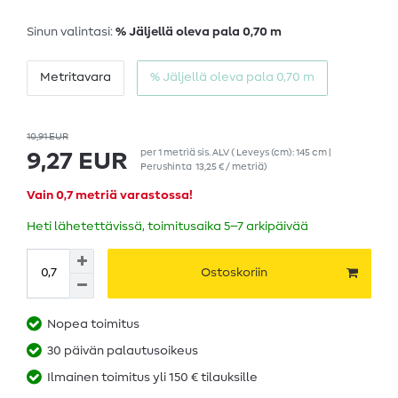
Sinun valintasi:
% Jäljellä oleva pala 0,70 m
Metritavara
% Jäljellä oleva pala 0,70 m
10,91 EUR
per
1
metriä
sis. ALV
( Leveys (cm): 145 cm |
9,27 EUR
Perushinta
13,25 € / metriä
)
Vain 0,7 metriä varastossa!
Heti lähetettävissä, toimitusaika 5–7 arkipäivää
Ostoskoriin
Nopea toimitus
30 päivän palautusoikeus
Ilmainen toimitus yli 150 € tilauksille