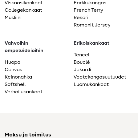
Viskoosikankaat
Farkkukangas
Collegekankaat
French Terry
Musliini
Resori
Romanit Jersey
Vahvoihin
Erikoiskankaat
ompeluideioihin
Tencel
Huopa
Bouclé
Canvas
Jakardi
Keinonahka
Vaatekangasuutuudet
Softshell
Luomukankaat
Verhoilukankaat
Maksu ja toimitus