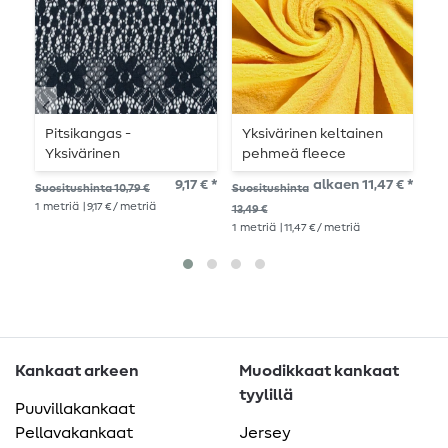
Pitsikangas -
Yksivärinen keltainen
P
Yksivärinen
pehmeä fleece
R
Laivastonsininen
9,17 € *
alkaen 11,47 € *
Suositushinta 10,79 €
Suositushinta
Suo
1
metriä
| 9,17 € / metriä
1
me
13,49 €
1
metriä
| 11,47 € / metriä
Kankaat arkeen
Muodikkaat kankaat
tyylillä
Puuvillakankaat
Pellavakankaat
Jersey