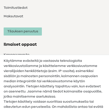
Toimitustiedot
Maksutavat
Tilauksen peruutus
Ilmaiset oppaat
Kangassanasto
Käytämme evästeitä ja vastaavia teknologioita
Ompelusanasto
verkkosivustollamme ja käsittelemme verkkosivustomme
vierailijoiden henkilötietoja (esim. IP-osoite), esimerkiksi
Ompeluohjeet
sisällön ja mainosten personointiin, kolmannen osapuolen
median integrointiin tai verkkosivustomme käytön
Apua ja yhteystiedot
analysointiin. Tietojen käsittely tapahtuu vain, kun evästeet
on asennettu. Jaamme nämä tiedot kolmansille osapuolille,
Yhteystiedot
jotka mainitsemme asetuksissa.
Tietoa omistajanvaihdoksesta
Tietojen käsittely voidaan suorittaa suostumuksella tai
oikeutetun edun perusteella. On mahdollista antaa tai evätä