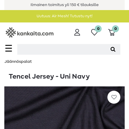
Ilmainen toimitus yli 150 € tilauksille
Uutuus: Air Mesh! Tutustu nyt!
0
0
☰
Jäännöspalat
Tencel Jersey - Uni Navy