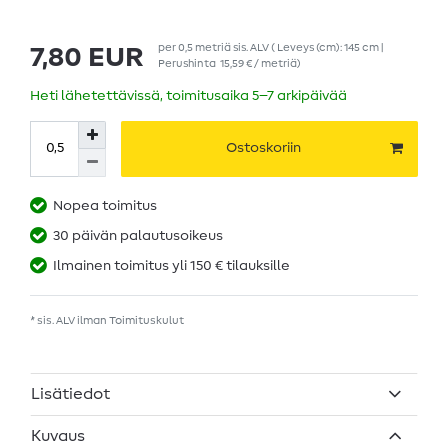
per
0,5
metriä
sis. ALV
( Leveys (cm): 145 cm |
7,80 EUR
Perushinta
15,59 € / metriä
)
Heti lähetettävissä, toimitusaika 5–7 arkipäivää
Ostoskoriin
Nopea toimitus
30 päivän palautusoikeus
Ilmainen toimitus yli 150 € tilauksille
* sis. ALV ilman
Toimituskulut
Lisätiedot
Kuvaus