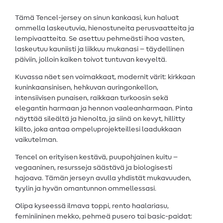
Tämä Tencel-jersey on sinun kankaasi, kun haluat
ommella laskeutuvia, hienostuneita perusvaatteita ja
lempivaatteita. Se asettuu pehmeästi ihoa vasten,
laskeutuu kauniisti ja liikkuu mukanasi – täydellinen
päiviin, jolloin kaiken toivot tuntuvan kevyeltä.
Kuvassa näet sen voimakkaat, modernit värit: kirkkaan
kuninkaansinisen, hehkuvan auringonkellon,
intensiivisen punaisen, raikkaan turkoosin sekä
elegantin harmaan ja hennon vaaleanharmaan. Pinta
näyttää sileältä ja hienolta, ja siinä on kevyt, hillitty
kiilto, joka antaa ompeluprojekteillesi laadukkaan
vaikutelman.
Tencel on erityisen kestävä, puupohjainen kuitu –
vegaaninen, resursseja säästävä ja biologisesti
hajoava. Tämän jerseyn avulla yhdistät mukavuuden,
tyylin ja hyvän omantunnon ommellessasi.
Olipa kyseessä ilmava toppi, rento haalariasu,
feminiininen mekko, pehmeä pusero tai basic-paidat: