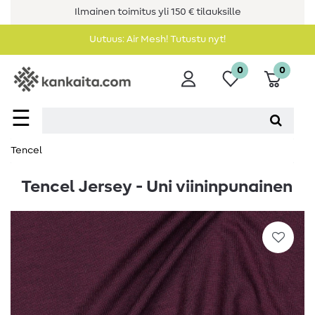
Ilmainen toimitus yli 150 € tilauksille
Uutuus: Air Mesh! Tutustu nyt!
0
0
☰
Tencel
Tencel Jersey - Uni viininpunainen