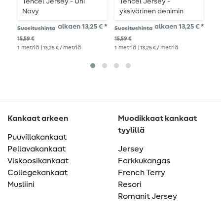
Tencel Jersey - Uni
Tencel Jersey -
T
Navy
yksivärinen denimin
sininen
alkaen 13,25 € *
alkaen 13,25 € *
Suo
Suositushinta
Suositushinta
15,5
15,59 €
15,59 €
1
me
1
metriä
| 13,25 € / metriä
1
metriä
| 13,25 € / metriä
Kankaat arkeen
Muodikkaat kankaat
tyylillä
Puuvillakankaat
Pellavakankaat
Jersey
Viskoosikankaat
Farkkukangas
Collegekankaat
French Terry
Musliini
Resori
Romanit Jersey