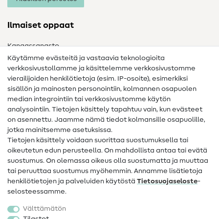
Ilmaiset oppaat
Kangassanasto
Käytämme evästeitä ja vastaavia teknologioita
Ompelusanasto
verkkosivustollamme ja käsittelemme verkkosivustomme
vierailijoiden henkilötietoja (esim. IP-osoite), esimerkiksi
Ompeluohjeet
sisällön ja mainosten personointiin, kolmannen osapuolen
median integrointiin tai verkkosivustomme käytön
Apua ja yhteystiedot
analysointiin. Tietojen käsittely tapahtuu vain, kun evästeet
on asennettu. Jaamme nämä tiedot kolmansille osapuolille,
Yhteystiedot
jotka mainitsemme asetuksissa.
Tietoa omistajanvaihdoksesta
Tietojen käsittely voidaan suorittaa suostumuksella tai
oikeutetun edun perusteella. On mahdollista antaa tai evätä
FAQ
suostumus. On olemassa oikeus olla suostumatta ja muuttaa
tai peruuttaa suostumus myöhemmin. Annamme lisätietoja
Peruutusoikeus
henkilötietojen ja palveluiden käytöstä
Tietosuojaseloste
-
Suosittu
selosteessamme.
Välttämätön
Kankaat