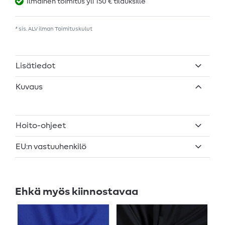
Ilmainen toimitus yli 150 € tilauksille
* sis. ALV ilman
Toimituskulut
Lisätiedot
Kuvaus
Hoito-ohjeet
EU:n vastuuhenkilö
Ehkä myös kiinnostavaa