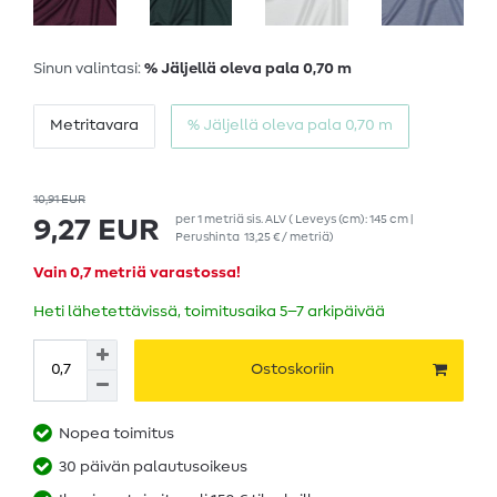
Sinun valintasi:
% Jäljellä oleva pala 0,70 m
Metritavara
% Jäljellä oleva pala 0,70 m
10,91 EUR
per
1
metriä
sis. ALV
( Leveys (cm): 145 cm |
9,27 EUR
Perushinta
13,25 € / metriä
)
Vain 0,7 metriä varastossa!
Heti lähetettävissä, toimitusaika 5–7 arkipäivää
Ostoskoriin
Nopea toimitus
30 päivän palautusoikeus