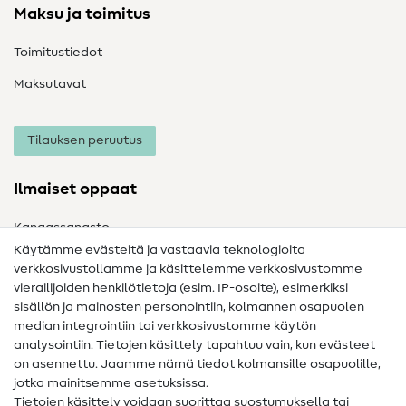
Maksu ja toimitus
Toimitustiedot
Maksutavat
Tilauksen peruutus
Ilmaiset oppaat
Kangassanasto
Käytämme evästeitä ja vastaavia teknologioita
Ompelusanasto
verkkosivustollamme ja käsittelemme verkkosivustomme
vierailijoiden henkilötietoja (esim. IP-osoite), esimerkiksi
Ompeluohjeet
sisällön ja mainosten personointiin, kolmannen osapuolen
median integrointiin tai verkkosivustomme käytön
Apua ja yhteystiedot
analysointiin. Tietojen käsittely tapahtuu vain, kun evästeet
on asennettu. Jaamme nämä tiedot kolmansille osapuolille,
Yhteystiedot
jotka mainitsemme asetuksissa.
Tietoa omistajanvaihdoksesta
Tietojen käsittely voidaan suorittaa suostumuksella tai