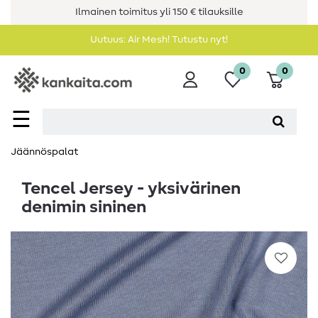
Ilmainen toimitus yli 150 € tilauksille
Uutuus: Air Mesh! Tutustu nyt!
0
0
☰
Jäännöspalat
Tencel Jersey - yksivärinen
denimin sininen