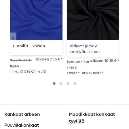
Puuvilla - Sininen
Viskoosijersey -
L
keskiyönsininen
-
alkaen 7,56 € *
Suositushinta
alkaen 10,19 € *
Suositushinta
Suo
8,89 €
11,99 €
9,9
1
metriä
| 7,56 € / metriä
1
metriä
| 10,19 € / metriä
1
me
Kankaat arkeen
Muodikkaat kankaat
tyylillä
Puuvillakankaat