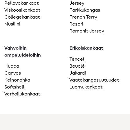
Pellavakankaat
Jersey
Viskoosikankaat
Farkkukangas
Collegekankaat
French Terry
Musliini
Resori
Romanit Jersey
Vahvoihin
Erikoiskankaat
ompeluideioihin
Tencel
Huopa
Bouclé
Canvas
Jakardi
Keinonahka
Vaatekangasuutuudet
Softshell
Luomukankaat
Verhoilukankaat