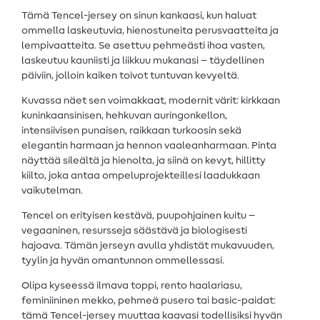
Tämä Tencel-jersey on sinun kankaasi, kun haluat
ommella laskeutuvia, hienostuneita perusvaatteita ja
lempivaatteita. Se asettuu pehmeästi ihoa vasten,
laskeutuu kauniisti ja liikkuu mukanasi – täydellinen
päiviin, jolloin kaiken toivot tuntuvan kevyeltä.
Kuvassa näet sen voimakkaat, modernit värit: kirkkaan
kuninkaansinisen, hehkuvan auringonkellon,
intensiivisen punaisen, raikkaan turkoosin sekä
elegantin harmaan ja hennon vaaleanharmaan. Pinta
näyttää sileältä ja hienolta, ja siinä on kevyt, hillitty
kiilto, joka antaa ompeluprojekteillesi laadukkaan
vaikutelman.
Tencel on erityisen kestävä, puupohjainen kuitu –
vegaaninen, resursseja säästävä ja biologisesti
hajoava. Tämän jerseyn avulla yhdistät mukavuuden,
tyylin ja hyvän omantunnon ommellessasi.
Olipa kyseessä ilmava toppi, rento haalariasu,
feminiininen mekko, pehmeä pusero tai basic-paidat:
tämä Tencel-jersey muuttaa kaavasi todellisiksi hyvän