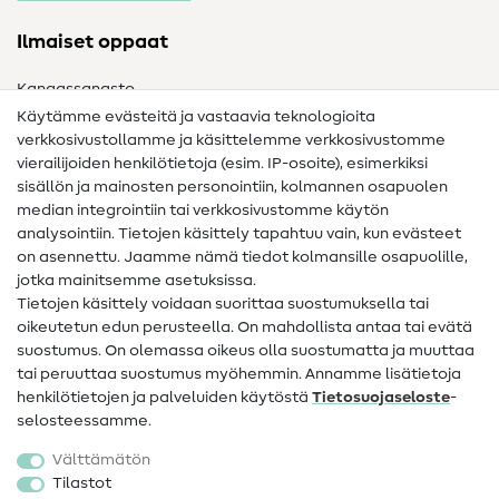
Ilmaiset oppaat
Kangassanasto
Käytämme evästeitä ja vastaavia teknologioita
Ompelusanasto
verkkosivustollamme ja käsittelemme verkkosivustomme
vierailijoiden henkilötietoja (esim. IP-osoite), esimerkiksi
Ompeluohjeet
sisällön ja mainosten personointiin, kolmannen osapuolen
median integrointiin tai verkkosivustomme käytön
Apua ja yhteystiedot
analysointiin. Tietojen käsittely tapahtuu vain, kun evästeet
on asennettu. Jaamme nämä tiedot kolmansille osapuolille,
Yhteystiedot
jotka mainitsemme asetuksissa.
Tietoa omistajanvaihdoksesta
Tietojen käsittely voidaan suorittaa suostumuksella tai
oikeutetun edun perusteella. On mahdollista antaa tai evätä
FAQ
suostumus. On olemassa oikeus olla suostumatta ja muuttaa
tai peruuttaa suostumus myöhemmin. Annamme lisätietoja
Peruutusoikeus
henkilötietojen ja palveluiden käytöstä
Tietosuojaseloste
-
Suosittu
selosteessamme.
Välttämätön
Kankaat
Tilastot