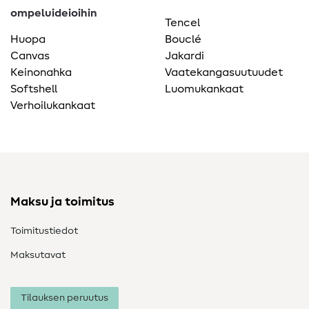
ompeluideioihin
Tencel
Huopa
Bouclé
Canvas
Jakardi
Keinonahka
Vaatekangasuutuudet
Softshell
Luomukankaat
Verhoilukankaat
Maksu ja toimitus
Toimitustiedot
Maksutavat
Tilauksen peruutus