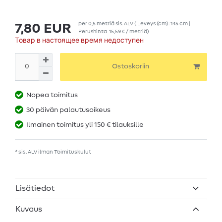
per
0,5
metriä
sis. ALV
( Leveys (cm): 145 cm |
7,80 EUR
Perushinta
15,59 € / metriä
)
Товар в настоящее время недоступен
Ostoskoriin
Nopea toimitus
30 päivän palautusoikeus
Ilmainen toimitus yli 150 € tilauksille
* sis. ALV ilman
Toimituskulut
Lisätiedot
Kuvaus