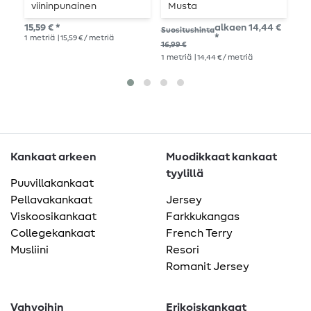
viininpunainen
Musta
Y
R
15,59 € *
alkaen 14,44 €
15,
Suositushinta
*
1
metriä
| 15,59 € / metriä
1
me
16,99 €
1
metriä
| 14,44 € / metriä
Kankaat arkeen
Muodikkaat kankaat
tyylillä
Puuvillakankaat
Pellavakankaat
Jersey
Viskoosikankaat
Farkkukangas
Collegekankaat
French Terry
Musliini
Resori
Romanit Jersey
Vahvoihin
Erikoiskankaat