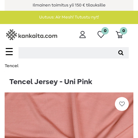
Ilmainen toimitus yli 150 € tilauksille
Uutuus: Air Mesh! Tutustu nyt!
0
0
☰
Tencel
Tencel Jersey - Uni Pink