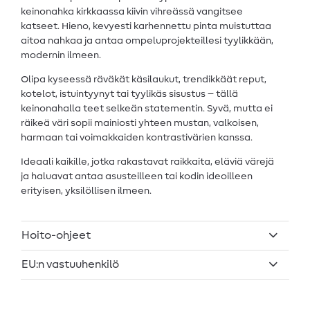
keinonahka kirkkaassa kiivin vihreässä vangitsee
katseet. Hieno, kevyesti karhennettu pinta muistuttaa
aitoa nahkaa ja antaa ompeluprojekteillesi tyylikkään,
modernin ilmeen.
Olipa kyseessä räväkät käsilaukut, trendikkäät reput,
kotelot, istuintyynyt tai tyylikäs sisustus – tällä
keinonahalla teet selkeän statementin. Syvä, mutta ei
räikeä väri sopii mainiosti yhteen mustan, valkoisen,
harmaan tai voimakkaiden kontrastivärien kanssa.
Ideaali kaikille, jotka rakastavat raikkaita, eläviä värejä
ja haluavat antaa asusteilleen tai kodin ideoilleen
erityisen, yksilöllisen ilmeen.
Hoito-ohjeet
EU:n vastuuhenkilö