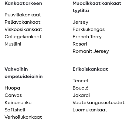
Kankaat arkeen
Muodikkaat kankaat
tyylillä
Puuvillakankaat
Pellavakankaat
Jersey
Viskoosikankaat
Farkkukangas
Collegekankaat
French Terry
Musliini
Resori
Romanit Jersey
Vahvoihin
Erikoiskankaat
ompeluideioihin
Tencel
Huopa
Bouclé
Canvas
Jakardi
Keinonahka
Vaatekangasuutuudet
Softshell
Luomukankaat
Verhoilukankaat