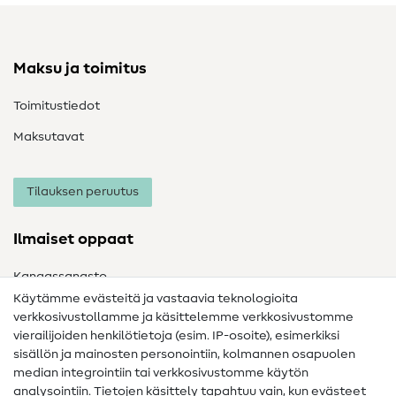
Maksu ja toimitus
Toimitustiedot
Maksutavat
Tilauksen peruutus
Ilmaiset oppaat
Kangassanasto
Käytämme evästeitä ja vastaavia teknologioita
Ompelusanasto
verkkosivustollamme ja käsittelemme verkkosivustomme
vierailijoiden henkilötietoja (esim. IP-osoite), esimerkiksi
Ompeluohjeet
sisällön ja mainosten personointiin, kolmannen osapuolen
median integrointiin tai verkkosivustomme käytön
Apua ja yhteystiedot
analysointiin. Tietojen käsittely tapahtuu vain, kun evästeet