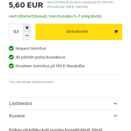
per
0,5
metriä
sis. ALV
( Leveys (cm): 140 cm |
5,60 EUR
Perushinta
11,19 € / metriä
)
Heti lähetettävissä, toimitusaika 5–7 arkipäivää
Ostoskoriin
Nopea toimitus
30 päivän palautusoikeus
Ilmainen toimitus yli 150 € tilauksille
* sis. ALV ilman
Toimituskulut
Lisätiedot
Kuvaus
Raikas väripilkku kuin puraisu kypsää kiiviä: tämä