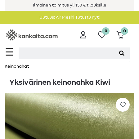
Ilmainen toimitus yli 150 € tilauksille
Uutuus: Air Mesh! Tutustu nyt!
0
0
☰
Keinonahat
Yksivärinen keinonahka Kiwi