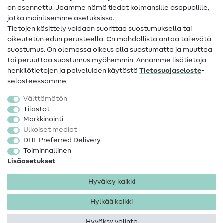
on asennettu. Jaamme nämä tiedot kolmansille osapuolille,
Yhteystiedot
jotka mainitsemme asetuksissa.
Tietoa omistajanvaihdoksesta
Tietojen käsittely voidaan suorittaa suostumuksella tai
oikeutetun edun perusteella. On mahdollista antaa tai evätä
FAQ
suostumus. On olemassa oikeus olla suostumatta ja muuttaa
tai peruuttaa suostumus myöhemmin. Annamme lisätietoja
Peruutusoikeus
henkilötietojen ja palveluiden käytöstä
Tietosuojaseloste
-
Suosittu
selosteessamme.
Välttämätön
Kankaat
Tilastot
Markkinointi
Ompelutarvikkeet
Ulkoiset mediat
Ale
DHL Preferred Delivery
Toiminnallinen
Lisäasetukset
Hyväksy kaikki
Hylkää kaikki
Yhteystiedot
Tietosuoja
Käyttöehdot
Peruutusoikeus
Hyväksy valinta