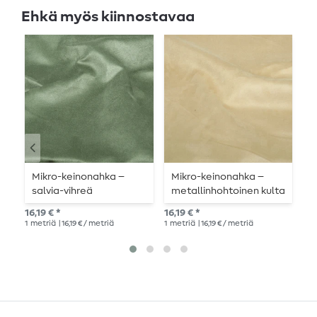
Ehkä myös kiinnostavaa
Mikro-keinonahka –
Mikro-keinonahka –
M
salvia-vihreä
metallinhohtoinen kulta
p
s
16,19 € *
16,19 € *
16,
1
metriä
| 16,19 € / metriä
1
metriä
| 16,19 € / metriä
1
me