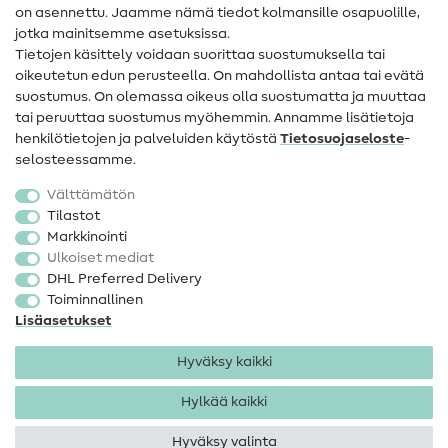
on asennettu. Jaamme nämä tiedot kolmansille osapuolille,
Yhteystiedot
jotka mainitsemme asetuksissa.
Tietoa omistajanvaihdoksesta
Tietojen käsittely voidaan suorittaa suostumuksella tai
oikeutetun edun perusteella. On mahdollista antaa tai evätä
FAQ
suostumus. On olemassa oikeus olla suostumatta ja muuttaa
tai peruuttaa suostumus myöhemmin. Annamme lisätietoja
Peruutusoikeus
henkilötietojen ja palveluiden käytöstä
Tietosuojaseloste
-
Suosittu
selosteessamme.
Välttämätön
Kankaat
Tilastot
Markkinointi
Ompelutarvikkeet
Ulkoiset mediat
Ale
DHL Preferred Delivery
Toiminnallinen
Lisäasetukset
Hyväksy kaikki
Hylkää kaikki
Yhteystiedot
Tietosuoja
Käyttöehdot
Peruutusoikeus
Hyväksy valinta