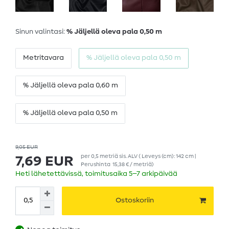
Sinun valintasi:
% Jäljellä oleva pala 0,50 m
Metritavara
% Jäljellä oleva pala 0,50 m
% Jäljellä oleva pala 0,60 m
% Jäljellä oleva pala 0,50 m
9,05 EUR
per
0,5
metriä
sis. ALV
( Leveys (cm): 142 cm |
7,69 EUR
Perushinta
15,38 € / metriä
)
Heti lähetettävissä, toimitusaika 5–7 arkipäivää
Ostoskoriin