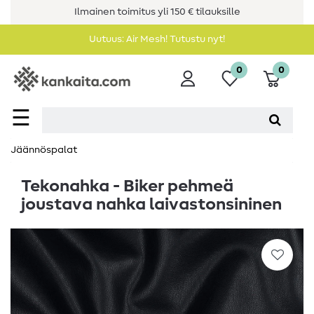
Ilmainen toimitus yli 150 € tilauksille
Uutuus: Air Mesh! Tutustu nyt!
0
0
☰
Jäännöspalat
Tekonahka - Biker pehmeä
joustava nahka laivastonsininen