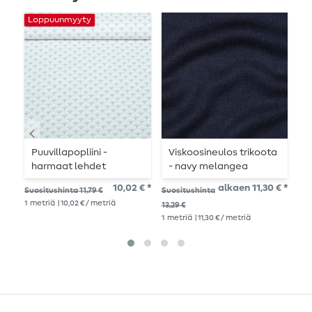
Loppuunmyyty
Puuvillapopliini -
Viskoosineulos trikoota
J
harmaat lehdet
- navy melangea
10,02 € *
alkaen 11,30 € *
Suo
Suositushinta 11,79 €
Suositushinta
14,
1
metriä
| 10,02 € / metriä
13,29 €
1
me
1
metriä
| 11,30 € / metriä