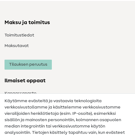
Maksu ja toimitus
Toimitustiedot
Maksutavat
Tilauksen peruutus
Ilmaiset oppaat
Kangassanasto
Käytämme evästeitä ja vastaavia teknologioita
Ompelusanasto
verkkosivustollamme ja käsittelemme verkkosivustomme
vierailijoiden henkilötietoja (esim. IP-osoite), esimerkiksi
Ompeluohjeet
sisällön ja mainosten personointiin, kolmannen osapuolen
median integrointiin tai verkkosivustomme käytön
Apua ja yhteystiedot
analysointiin. Tietojen käsittely tapahtuu vain, kun evästeet