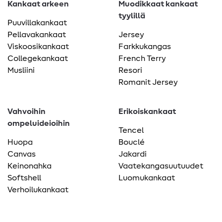
Kankaat arkeen
Muodikkaat kankaat
tyylillä
Puuvillakankaat
Pellavakankaat
Jersey
Viskoosikankaat
Farkkukangas
Collegekankaat
French Terry
Musliini
Resori
Romanit Jersey
Vahvoihin
Erikoiskankaat
ompeluideioihin
Tencel
Huopa
Bouclé
Canvas
Jakardi
Keinonahka
Vaatekangasuutuudet
Softshell
Luomukankaat
Verhoilukankaat