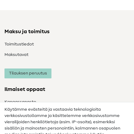
Maksu ja toimitus
Toimitustiedot
Maksutavat
Tilauksen peruutus
Ilmaiset oppaat
Kangassanasto
Käytämme evästeitä ja vastaavia teknologioita
Ompelusanasto
verkkosivustollamme ja käsittelemme verkkosivustomme
vierailijoiden henkilötietoja (esim. IP-osoite), esimerkiksi
Ompeluohjeet
sisällön ja mainosten personointiin, kolmannen osapuolen