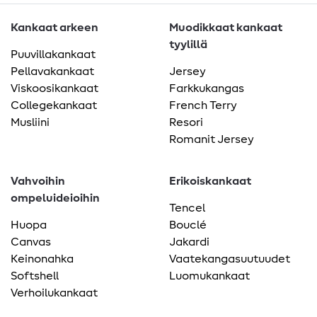
Kankaat arkeen
Muodikkaat kankaat
tyylillä
Puuvillakankaat
Pellavakankaat
Jersey
Viskoosikankaat
Farkkukangas
Collegekankaat
French Terry
Musliini
Resori
Romanit Jersey
Vahvoihin
Erikoiskankaat
ompeluideioihin
Tencel
Huopa
Bouclé
Canvas
Jakardi
Keinonahka
Vaatekangasuutuudet
Softshell
Luomukankaat
Verhoilukankaat