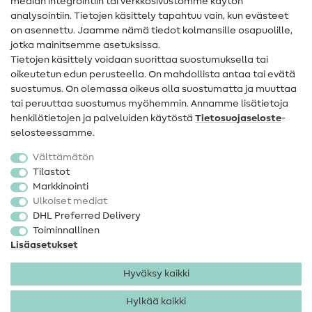
Apua ja yhteystiedot
median integrointiin tai verkkosivustomme käytön
analysointiin. Tietojen käsittely tapahtuu vain, kun evästeet
on asennettu. Jaamme nämä tiedot kolmansille osapuolille,
Yhteystiedot
jotka mainitsemme asetuksissa.
Tietoa omistajanvaihdoksesta
Tietojen käsittely voidaan suorittaa suostumuksella tai
oikeutetun edun perusteella. On mahdollista antaa tai evätä
FAQ
suostumus. On olemassa oikeus olla suostumatta ja muuttaa
tai peruuttaa suostumus myöhemmin. Annamme lisätietoja
Peruutusoikeus
henkilötietojen ja palveluiden käytöstä
Tietosuojaseloste
-
Suosittu
selosteessamme.
Välttämätön
Kankaat
Tilastot
Markkinointi
Ompelutarvikkeet
Ulkoiset mediat
Ale
DHL Preferred Delivery
Toiminnallinen
Lisäasetukset
Hyväksy kaikki
Hylkää kaikki
Yhteystiedot
Tietosuoja
Käyttöehdot