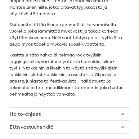
ompeluprojekteillesi rentoa ja urbaania ilmettä –
ihanteellinen niille, jotka pitävät tyylikkäästä ja
näyttävästä ilmeestä.
Sisäpuoli yllättää ihanan pehmeällä, karvamaisella
vuorella, joka lämmittää mukavasti ja takaa korkean
käyttömukavuuden. Näin saat tehtyä paitsi tyylikkäitä
asuja myös todella mukavia suosikkivaatteita.
Käsittele tätä nahkajäljitelmää rock-tyylisiin
leggingsseihin, vartalonmyötäisiin hameisiin, biker-
tyylisiin takkeihin ja liiveihin tai käytä sitä tyylikkäisiin
laukkuhin, clutch-laukkuihin ja asusteisiin. Olipa kyse
arjesta, juhlasta tai festivaalista – tällä mustalla
tekonahalla teet muodikkaan statementin, joka tuntuu
pehmeältä ja näyttää vahvalta.
Hoito-ohjeet
EU:n vastuuhenkilö