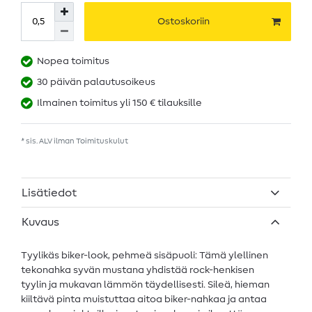
Ostoskoriin
Nopea toimitus
30 päivän palautusoikeus
Ilmainen toimitus yli 150 € tilauksille
* sis. ALV ilman
Toimituskulut
Lisätiedot
Kuvaus
Tyylikäs biker-look, pehmeä sisäpuoli: Tämä ylellinen
tekonahka syvän mustana yhdistää rock-henkisen
tyylin ja mukavan lämmön täydellisesti. Sileä, hieman
kiiltävä pinta muistuttaa aitoa biker-nahkaa ja antaa