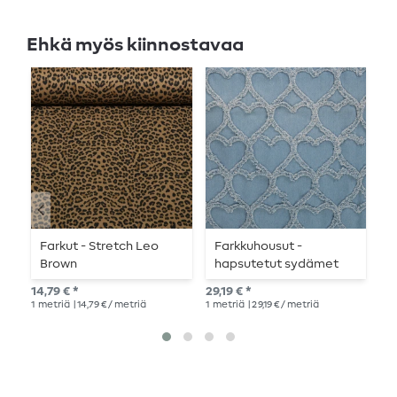
Ehkä myös kiinnostavaa
Farkut - Stretch Leo
Farkkuhousut -
P
Brown
hapsutetut sydämet
r
vaaleansininen
14,79 € *
29,19 € *
18,
1
metriä
| 14,79 € / metriä
1
metriä
| 29,19 € / metriä
1
me