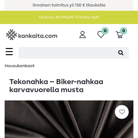
Ilmainen toimitus yli 150 € tilauksille
Uutuus: Air Mesh! Tutustu nyt!
0
0
☰
Housukankaat
Tekonahka – Biker-nahkaa
karvavuorella musta