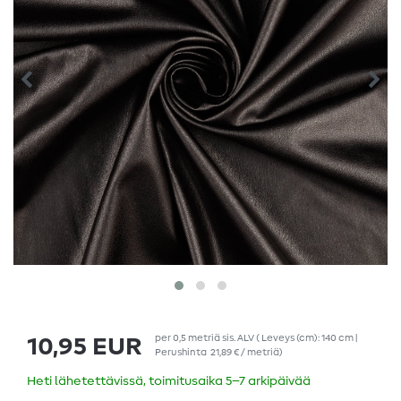
per
0,5
metriä
sis. ALV
( Leveys (cm): 140 cm |
10,95 EUR
Perushinta
21,89 € / metriä
)
Heti lähetettävissä, toimitusaika 5–7 arkipäivää