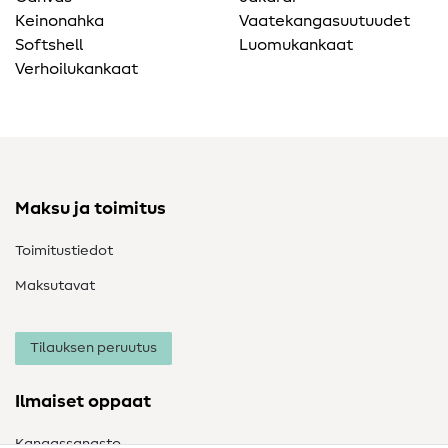
Keinonahka
Vaatekangasuutuudet
Softshell
Luomukankaat
Verhoilukankaat
Maksu ja toimitus
Toimitustiedot
Maksutavat
Tilauksen peruutus
Ilmaiset oppaat
Kangassanasto