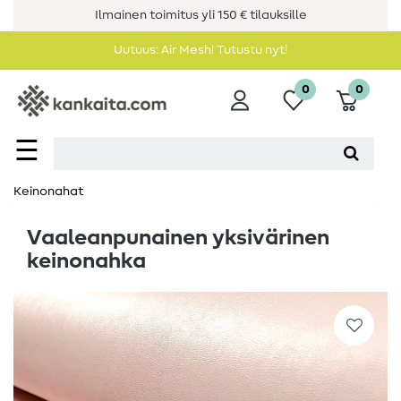
Ilmainen toimitus yli 150 € tilauksille
Uutuus: Air Mesh! Tutustu nyt!
0
0
☰
Keinonahat
Vaaleanpunainen yksivärinen
keinonahka