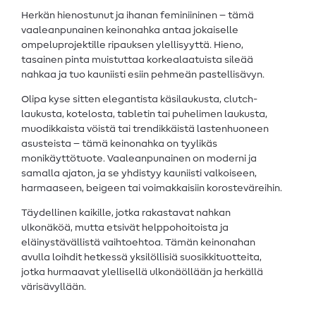
Herkän hienostunut ja ihanan feminiininen – tämä
vaaleanpunainen keinonahka antaa jokaiselle
ompeluprojektille ripauksen ylellisyyttä. Hieno,
tasainen pinta muistuttaa korkealaatuista sileää
nahkaa ja tuo kauniisti esiin pehmeän pastellisävyn.
Olipa kyse sitten elegantista käsilaukusta, clutch-
laukusta, kotelosta, tabletin tai puhelimen laukusta,
muodikkaista vöistä tai trendikkäistä lastenhuoneen
asusteista – tämä keinonahka on tyylikäs
monikäyttötuote. Vaaleanpunainen on moderni ja
samalla ajaton, ja se yhdistyy kauniisti valkoiseen,
harmaaseen, beigeen tai voimakkaisiin korosteväreihin.
Täydellinen kaikille, jotka rakastavat nahkan
ulkonäköä, mutta etsivät helppohoitoista ja
eläinystävällistä vaihtoehtoa. Tämän keinonahan
avulla loihdit hetkessä yksilöllisiä suosikkituotteita,
jotka hurmaavat ylellisellä ulkonäöllään ja herkällä
värisävyllään.