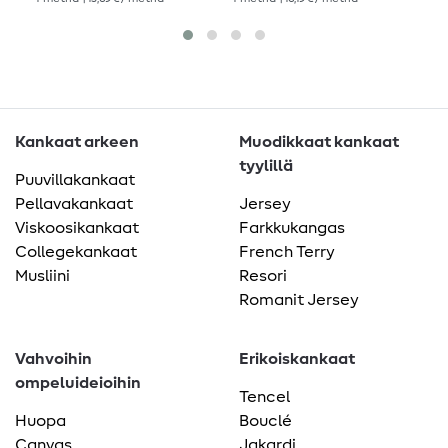
Kankaat arkeen
Muodikkaat kankaat
tyylillä
Puuvillakankaat
Pellavakankaat
Jersey
Viskoosikankaat
Farkkukangas
Collegekankaat
French Terry
Musliini
Resori
Romanit Jersey
Vahvoihin
Erikoiskankaat
ompeluideioihin
Tencel
Huopa
Bouclé
Canvas
Jakardi