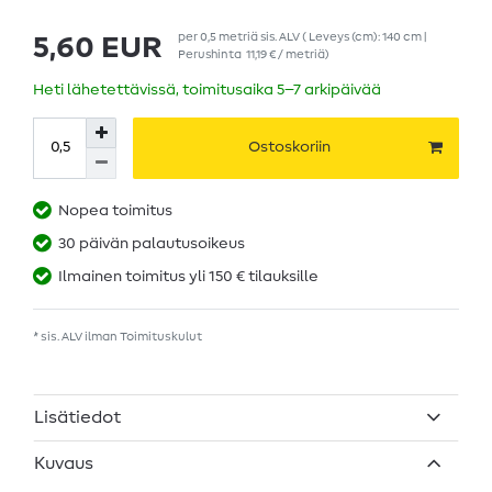
per
0,5
metriä
sis. ALV
( Leveys (cm): 140 cm |
5,60 EUR
Perushinta
11,19 € / metriä
)
Heti lähetettävissä, toimitusaika 5–7 arkipäivää
Ostoskoriin
Nopea toimitus
30 päivän palautusoikeus
Ilmainen toimitus yli 150 € tilauksille
* sis. ALV ilman
Toimituskulut
Lisätiedot
Kuvaus