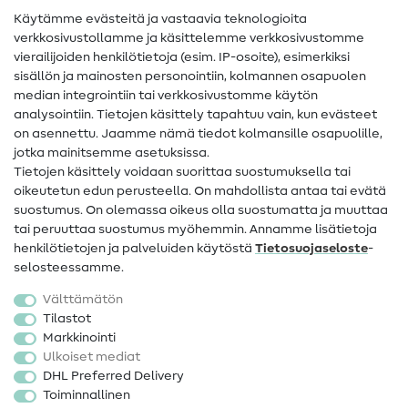
Käytämme evästeitä ja vastaavia teknologioita
Ompelusanasto
verkkosivustollamme ja käsittelemme verkkosivustomme
vierailijoiden henkilötietoja (esim. IP-osoite), esimerkiksi
Ompeluohjeet
sisällön ja mainosten personointiin, kolmannen osapuolen
median integrointiin tai verkkosivustomme käytön
Apua ja yhteystiedot
analysointiin. Tietojen käsittely tapahtuu vain, kun evästeet
on asennettu. Jaamme nämä tiedot kolmansille osapuolille,
Yhteystiedot
jotka mainitsemme asetuksissa.
Tietoa omistajanvaihdoksesta
Tietojen käsittely voidaan suorittaa suostumuksella tai
oikeutetun edun perusteella. On mahdollista antaa tai evätä
FAQ
suostumus. On olemassa oikeus olla suostumatta ja muuttaa
tai peruuttaa suostumus myöhemmin. Annamme lisätietoja
Peruutusoikeus
henkilötietojen ja palveluiden käytöstä
Tietosuojaseloste
-
Suosittu
selosteessamme.
Välttämätön
Kankaat
Tilastot
Markkinointi
Ompelutarvikkeet
Ulkoiset mediat
Ale
DHL Preferred Delivery
Toiminnallinen