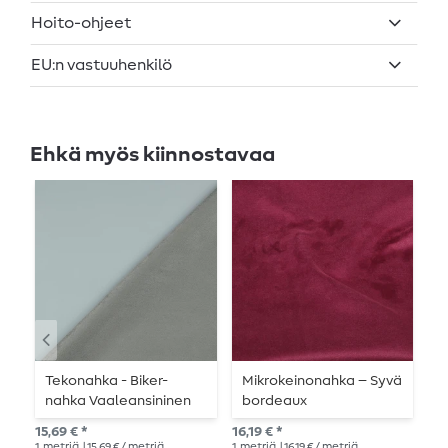
Hoito-ohjeet
EU:n vastuuhenkilö
Ehkä myös kiinnostavaa
Tekonahka - Biker-
Mikrokeinonahka – Syvä
S
nahka Vaaleansininen
bordeaux
m
t
15,69 € *
16,19 € *
15,
1
metriä
| 15,69 € / metriä
1
metriä
| 16,19 € / metriä
1
me