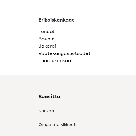
Erikoiskankaat
Tencel
Bouclé
Jakardi
Vaatekangasuutuudet
Luomukankaat
Suosittu
Kankaat
Ompelutarvikkeet