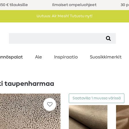
50 € tilauksille
Ilmaiset ompeluohjeet
30 p
Uutuus: Air Mesh! Tutustu nyt!
nnöspalat
Ale
Inspiraatio
Suosikkimerkit
ti taupenharmaa
Saatavilla 1 muussa värissä