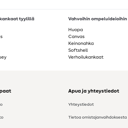
ankaat tyylillä
Vahvoihin ompeluideioihin
Huopa
as
Canvas
Keinonahka
Softshell
sey
Verhoilukankaat
ppaat
Apua ja yhteystiedot
to
Yhteystiedot
to
Tietoa omistajanvaihdoksesta