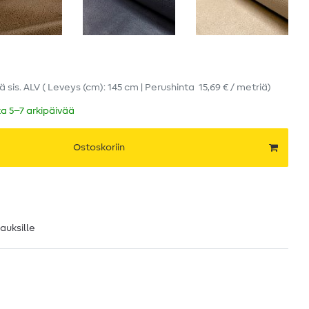
iä
sis. ALV
( Leveys (cm): 145 cm | Perushinta
15,69 € / metriä
)
ka 5–7 arkipäivää
Ostoskoriin
lauksille