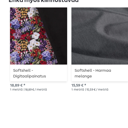
Ehkä myös kiinnostavaa
Softshell -
Softshell - Harmaa
Digitaalipainatus
melange
Kukkaisuus Musta
18,89 € *
15,59 € *
Monivärinen
1
metriä
| 18,89 € / metriä
1
metriä
| 15,59 € / metriä