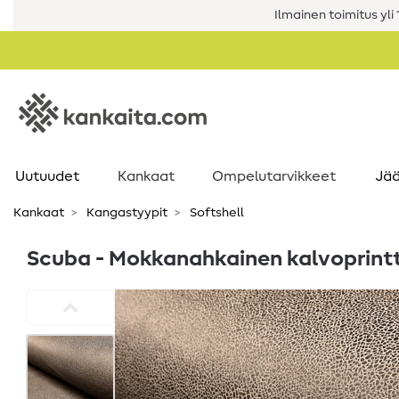
Ilmainen toimitus yli 1
Uutuudet
Kankaat
Ompelutarvikkeet
Jää
Kankaat
Kangastyypit
Softshell
Scuba - Mokkanahkainen kalvoprint