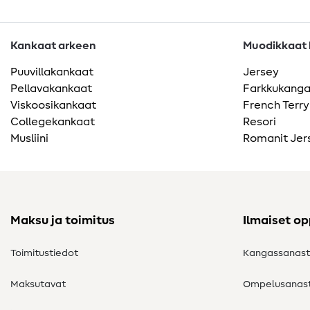
Kankaat arkeen
Muodikkaat k
Puuvillakankaat
Jersey
Pellavakankaat
Farkkukang
Viskoosikankaat
French Terry
Collegekankaat
Resori
Musliini
Romanit Jer
Maksu ja toimitus
Ilmaiset o
Toimitustiedot
Kangassanas
Maksutavat
Ompelusanas