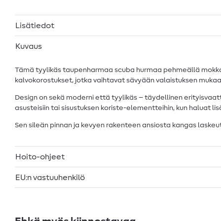
Lisätiedot
Kuvaus
Tämä tyylikäs taupenharmaa scuba hurmaa pehmeällä mokkanahk
kalvokorostukset, jotka vaihtavat sävyään valaistuksen mukaa
Design on sekä moderni että tyylikäs – täydellinen erityisvaatte
asusteisiin tai sisustuksen koriste-elementteihin, kun haluat li
Sen sileän pinnan ja kevyen rakenteen ansiosta kangas laskeutuu 
Hoito-ohjeet
EU:n vastuuhenkilö