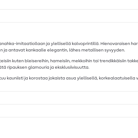
a-imitaatiollaan ja ylellisellä kalvoprintillä. Hienovaraisen ha
n ja antavat kankaalle elegantin, lähes metallisen syvyyden.
isiin kuten bleisereihin, hameisiin, mekkoihin tai trendikkäisiin tak
sätä ripauksen glamouria ja eksklusiivisuutta.
kauniisti ja korostaa jokaista asua ylellisellä, korkealaatuisella v