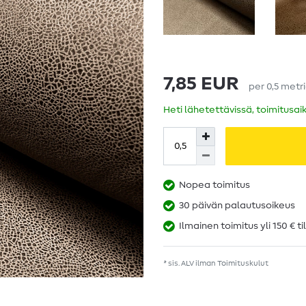
7,85 EUR
per
0,5
metr
Heti lähetettävissä, toimitusai
Nopea toimitus
30 päivän palautusoikeus
Ilmainen toimitus yli 150 € ti
* sis. ALV ilman
Toimituskulut