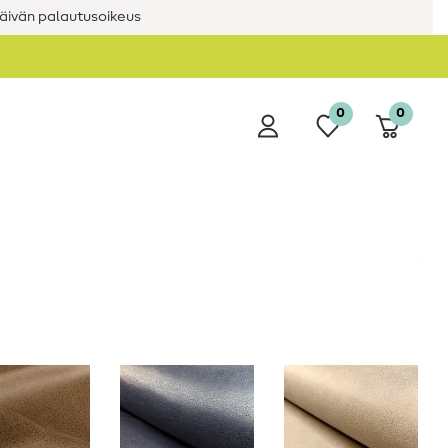
äivän palautusoikeus
0
0