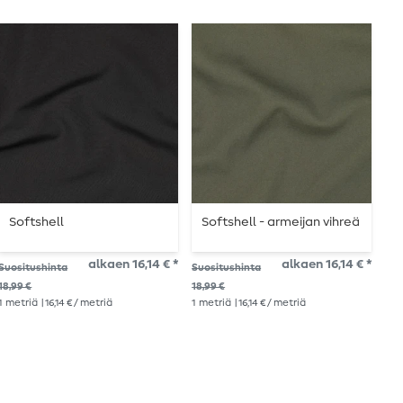
Softshell
Softshell - armeijan vihreä
S
Y
T
alkaen 16,14 € *
alkaen 16,14 € *
Suositushinta
Suositushinta
16,
1
me
18,99 €
18,99 €
1
metriä
| 16,14 € / metriä
1
metriä
| 16,14 € / metriä