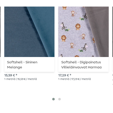
Softshell - Sininen
Softshell - Digipainatus
Melange
Villieläinvauvat Harmaa
Melange
15,59 € *
17,29 € *
1
metriä
| 15,59 € / metriä
1
metriä
| 17,29 € / metriä