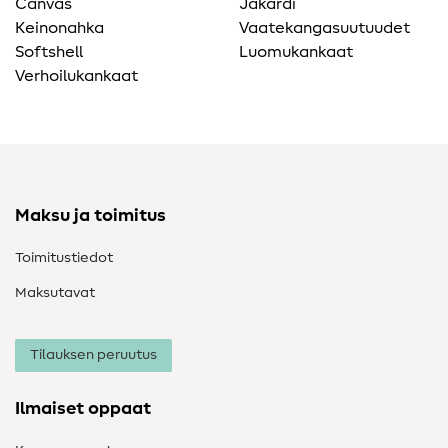
Canvas
Jakardi
Keinonahka
Vaatekangasuutuudet
Softshell
Luomukankaat
Verhoilukankaat
Maksu ja toimitus
Toimitustiedot
Maksutavat
Tilauksen peruutus
Ilmaiset oppaat