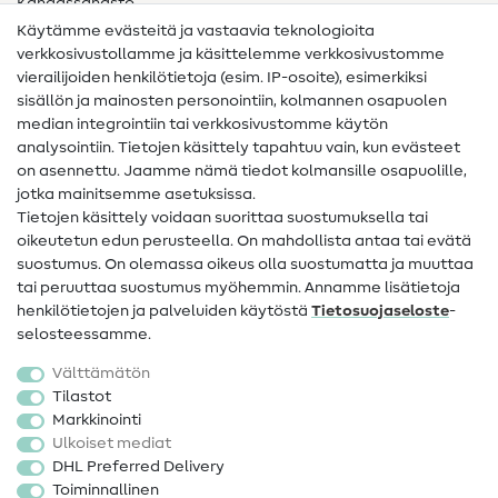
Kangassanasto
Käytämme evästeitä ja vastaavia teknologioita
Ompelusanasto
verkkosivustollamme ja käsittelemme verkkosivustomme
vierailijoiden henkilötietoja (esim. IP-osoite), esimerkiksi
Ompeluohjeet
sisällön ja mainosten personointiin, kolmannen osapuolen
median integrointiin tai verkkosivustomme käytön
Apua ja yhteystiedot
analysointiin. Tietojen käsittely tapahtuu vain, kun evästeet
on asennettu. Jaamme nämä tiedot kolmansille osapuolille,
Yhteystiedot
jotka mainitsemme asetuksissa.
Tietoa omistajanvaihdoksesta
Tietojen käsittely voidaan suorittaa suostumuksella tai
oikeutetun edun perusteella. On mahdollista antaa tai evätä
FAQ
suostumus. On olemassa oikeus olla suostumatta ja muuttaa
tai peruuttaa suostumus myöhemmin. Annamme lisätietoja
Peruutusoikeus
henkilötietojen ja palveluiden käytöstä
Tietosuojaseloste
-
Suosittu
selosteessamme.
Välttämätön
Kankaat
Tilastot
Markkinointi
Ompelutarvikkeet
Ulkoiset mediat
Ale
DHL Preferred Delivery
Toiminnallinen