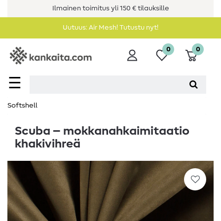
Ilmainen toimitus yli 150 € tilauksille
Uutuus: Air Mesh! Tutustu nyt!
0
0
☰
Softshell
Scuba – mokkanahkaimitaatio
khakivihreä