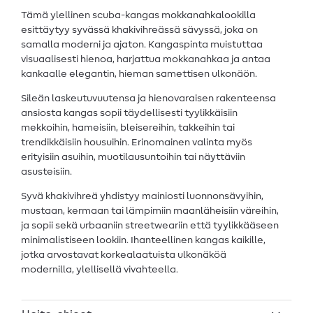
Tämä ylellinen scuba-kangas mokkanahkalookilla
esittäytyy syvässä khakivihreässä sävyssä, joka on
samalla moderni ja ajaton. Kangaspinta muistuttaa
visuaalisesti hienoa, harjattua mokkanahkaa ja antaa
kankaalle elegantin, hieman samettisen ulkonäön.
Sileän laskeutuvuutensa ja hienovaraisen rakenteensa
ansiosta kangas sopii täydellisesti tyylikkäisiin
mekkoihin, hameisiin, bleisereihin, takkeihin tai
trendikkäisiin housuihin. Erinomainen valinta myös
erityisiin asuihin, muotilausuntoihin tai näyttäviin
asusteisiin.
Syvä khakivihreä yhdistyy mainiosti luonnonsävyihin,
mustaan, kermaan tai lämpimiin maanläheisiin väreihin,
ja sopii sekä urbaaniin streetweariin että tyylikkääseen
minimalistiseen lookiin. Ihanteellinen kangas kaikille,
jotka arvostavat korkealaatuista ulkonäköä
modernilla, ylellisellä vivahteella.