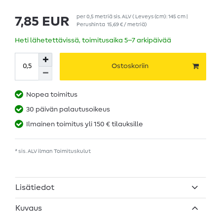
per
0,5
metriä
sis. ALV
( Leveys (cm): 145 cm |
7,85 EUR
Perushinta
15,69 € / metriä
)
Heti lähetettävissä, toimitusaika 5–7 arkipäivää
Ostoskoriin
Nopea toimitus
30 päivän palautusoikeus
Ilmainen toimitus yli 150 € tilauksille
* sis. ALV ilman
Toimituskulut
Lisätiedot
Kuvaus