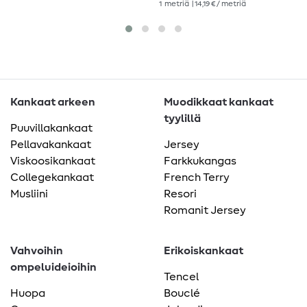
1
metriä
| 14,19 € / metriä
Kankaat arkeen
Muodikkaat kankaat
tyylillä
Puuvillakankaat
Pellavakankaat
Jersey
Viskoosikankaat
Farkkukangas
Collegekankaat
French Terry
Musliini
Resori
Romanit Jersey
Vahvoihin
Erikoiskankaat
ompeluideioihin
Tencel
Huopa
Bouclé