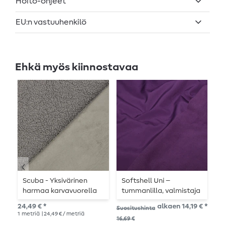
Hoito-ohjeet
EU:n vastuuhenkilö
Ehkä myös kiinnostavaa
Scuba - Yksivärinen
Softshell Uni –
S
harmaa karvavuorella
tummanlilla, valmistaja
y
Swafing
24,49 € *
alkaen 14,19 € *
16,
Suositushinta
1
metriä
| 24,49 € / metriä
1
me
16,69 €