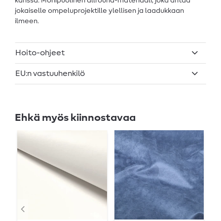
kanssa. Monipuolinen allround-materiaali, joka antaa
jokaiselle ompeluprojektille ylellisen ja laadukkaan
ilmeen.
Hoito-ohjeet
EU:n vastuuhenkilö
Ehkä myös kiinnostavaa