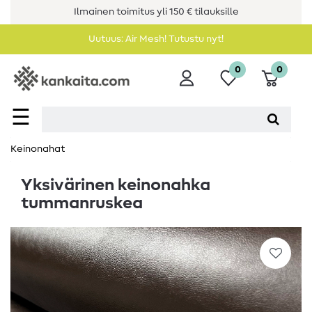
Ilmainen toimitus yli 150 € tilauksille
Uutuus: Air Mesh! Tutustu nyt!
0
0
☰
Keinonahat
Yksivärinen keinonahka
tummanruskea