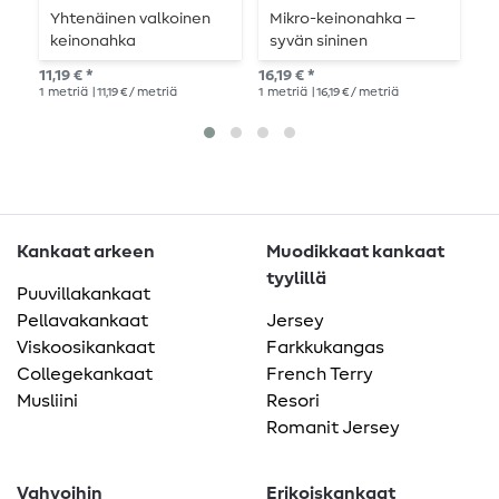
Yhtenäinen valkoinen
Mikro-keinonahka –
M
keinonahka
syvän sininen
k
11,19 € *
16,19 € *
11,
1
metriä
| 11,19 € / metriä
1
metriä
| 16,19 € / metriä
1
me
Kankaat arkeen
Muodikkaat kankaat
tyylillä
Puuvillakankaat
Pellavakankaat
Jersey
Viskoosikankaat
Farkkukangas
Collegekankaat
French Terry
Musliini
Resori
Romanit Jersey
Vahvoihin
Erikoiskankaat