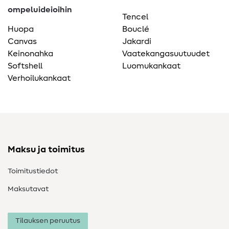
ompeluideioihin
Tencel
Huopa
Bouclé
Canvas
Jakardi
Keinonahka
Vaatekangasuutuudet
Softshell
Luomukankaat
Verhoilukankaat
Maksu ja toimitus
Toimitustiedot
Maksutavat
Tilauksen peruutus