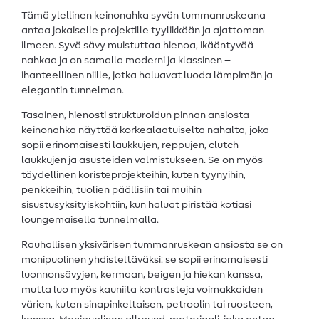
Tämä ylellinen keinonahka syvän tummanruskeana
antaa jokaiselle projektille tyylikkään ja ajattoman
ilmeen. Syvä sävy muistuttaa hienoa, ikääntyvää
nahkaa ja on samalla moderni ja klassinen –
ihanteellinen niille, jotka haluavat luoda lämpimän ja
elegantin tunnelman.
Tasainen, hienosti strukturoidun pinnan ansiosta
keinonahka näyttää korkealaatuiselta nahalta, joka
sopii erinomaisesti laukkujen, reppujen, clutch-
laukkujen ja asusteiden valmistukseen. Se on myös
täydellinen koristeprojekteihin, kuten tyynyihin,
penkkeihin, tuolien päällisiin tai muihin
sisustusyksityiskohtiin, kun haluat piristää kotiasi
loungemaisella tunnelmalla.
Rauhallisen yksivärisen tummanruskean ansiosta se on
monipuolinen yhdisteltäväksi: se sopii erinomaisesti
luonnonsävyjen, kermaan, beigen ja hiekan kanssa,
mutta luo myös kauniita kontrasteja voimakkaiden
värien, kuten sinapinkeltaisen, petroolin tai ruosteen,