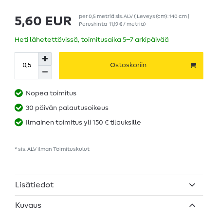
per
0,5
metriä
sis. ALV
( Leveys (cm): 140 cm |
5,60 EUR
Perushinta
11,19 € / metriä
)
Heti lähetettävissä, toimitusaika 5–7 arkipäivää
Ostoskoriin
Nopea toimitus
30 päivän palautusoikeus
Ilmainen toimitus yli 150 € tilauksille
* sis. ALV ilman
Toimituskulut
Lisätiedot
Kuvaus