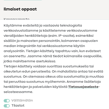
Ilmaiset oppaat
Kangassanasto
Käytämme evästeitä ja vastaavia teknologioita
Ompelusanasto
verkkosivustollamme ja käsittelemme verkkosivustomme
vierailijoiden henkilötietoja (esim. IP-osoite), esimerkiksi
Ompeluohjeet
sisällön ja mainosten personointiin, kolmannen osapuolen
median integrointiin tai verkkosivustomme käytön
Apua ja yhteystiedot
analysointiin. Tietojen käsittely tapahtuu vain, kun evästeet
on asennettu. Jaamme nämä tiedot kolmansille osapuolille,
Yhteystiedot
jotka mainitsemme asetuksissa.
Tietoa omistajanvaihdoksesta
Tietojen käsittely voidaan suorittaa suostumuksella tai
oikeutetun edun perusteella. On mahdollista antaa tai evätä
FAQ
suostumus. On olemassa oikeus olla suostumatta ja muuttaa
tai peruuttaa suostumus myöhemmin. Annamme lisätietoja
Peruutusoikeus
henkilötietojen ja palveluiden käytöstä
Tietosuojaseloste
-
Suosittu
selosteessamme.
Välttämätön
Kankaat
Tilastot