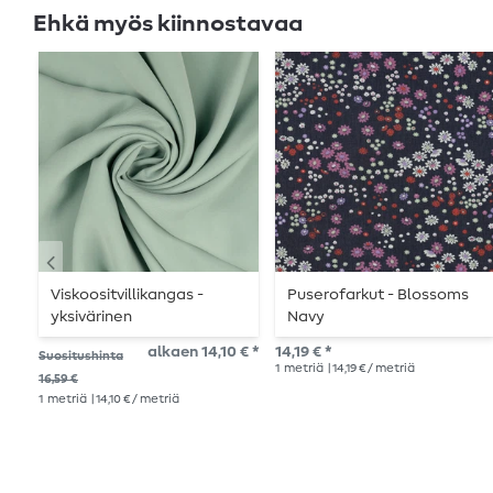
Ehkä myös kiinnostavaa
Viskoositvillikangas -
Puserofarkut - Blossoms
yksivärinen
Navy
lehmuksenvihreä Tencel-
alkaen 14,10 € *
14,19 € *
Suositushinta
pintaviimeistelyllä
1
metriä
| 14,19 € / metriä
16,59 €
1
metriä
| 14,10 € / metriä