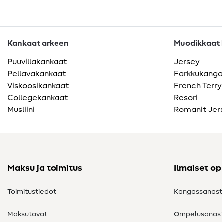
Kankaat arkeen
Muodikkaat k
Puuvillakankaat
Jersey
Pellavakankaat
Farkkukang
Viskoosikankaat
French Terry
Collegekankaat
Resori
Musliini
Romanit Jer
Maksu ja toimitus
Ilmaiset o
Toimitustiedot
Kangassanas
Maksutavat
Ompelusanas