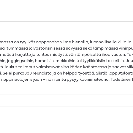
nassa on tyylikäs nappanahan ilme hienolla, luonnollisella kiillolla
sessa, tummassa laivastonsinisessä sävyssä sekä lämpimässä viini
 pehmeästi harjattu ja tuntuu miellyttävän lämpöiseltä ihoa vaste
n, jeggingseihin, hameisiin, mekkoihin tai tyylikkäisiin takkeihin. Jo
-laukut tai reput valmistuvat siitä käden käänteessä ja saavat viil
. Se ei purkaudu reunoista ja on helppo työstää. Siistiä lopputulos
ä nuppineulojen sijaan – näin pinta pysyy kauniin sileänä. Todellinen