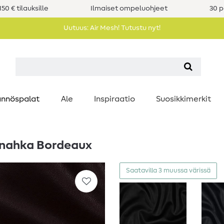
50 € tilauksille
Ilmaiset ompeluohjeet
30 p
Uutuus: Air Mesh! Tutustu nyt!
nnöspalat
Ale
Inspiraatio
Suosikkimerkit
 nahka Bordeaux
Saatavilla 3 muussa värissä