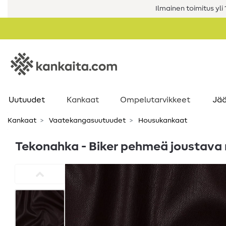
Ilmainen toimitus yli 1
Uutuudet
Kankaat
Ompelutarvikkeet
Jää
Kankaat
Vaatekangasuutuudet
Housukankaat
Tekonahka - Biker pehmeä joustava