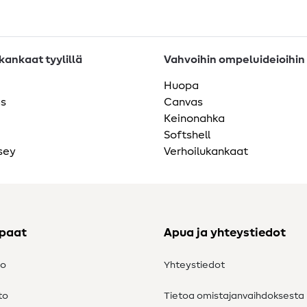
ankaat tyylillä
Vahvoihin ompeluideioihin
Huopa
as
Canvas
Keinonahka
Softshell
sey
Verhoilukankaat
ppaat
Apua ja yhteystiedot
to
Yhteystiedot
to
Tietoa omistajanvaihdoksesta