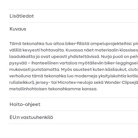
Lisätiedot
Kuvaus
Tämä tekonahka tuo aitoa biker-fiilistä ompeluprojekteihisi: pin
välillä kevyesti hohtavalta. Kuvassa näet materiaalin klassi
laadukkailta ja ovat upeasti yhdisteltävissä. Nurja puoli on
pysyvää – ihanteellinen vartaloa myötäileviin biker-leggingseihi
mukavasti puristamatta. Myös asusteet kuten käsilaukut, clutch
verhoiluna tämä tekonahka luo moderneja yksityiskohtia kotiisi
rullaleikkuri), jersey- tai Microtex-neuloja sekä Wonder Clipsej
metallinhohtoisen tekonahkamme kanssa.
Hoito-ohjeet
EU:n vastuuhenkilö