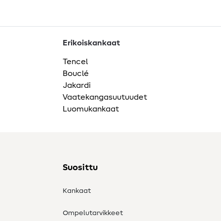
Erikoiskankaat
Tencel
Bouclé
Jakardi
Vaatekangasuutuudet
Luomukankaat
Suosittu
Kankaat
Ompelutarvikkeet