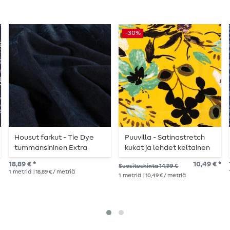
-30%
Housut farkut - Tie Dye
Puuvilla - Satinastretch
tummansininen Extra
kukat ja lehdet keltainen
leveä
18,89 € *
10,49 € *
Suositushinta 14,99 €
1
metriä
| 18,89 € / metriä
1
metriä
| 10,49 € / metriä