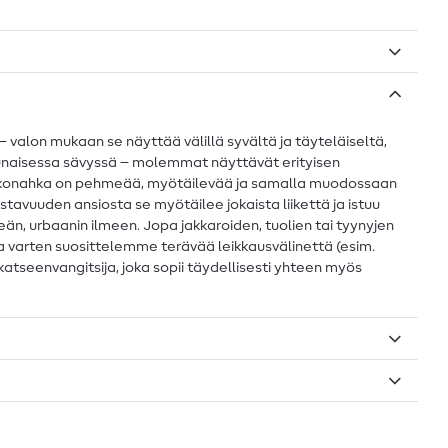
 – valon mukaan se näyttää välillä syvältä ja täyteläiseltä,
npunaisessa sävyssä – molemmat näyttävät erityisen
n. Tekonahka on pehmeää, myötäilevää ja samalla muodossaan
ustavuuden ansiosta se myötäilee jokaista liikettä ja istuu
eän, urbaanin ilmeen. Jopa jakkaroiden, tuolien tai tyynyjen
ta varten suosittelemme terävää leikkausvälinettä (esim.
 katseenvangitsija, joka sopii täydellisesti yhteen myös