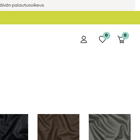
äivän palautusoikeus
0
0