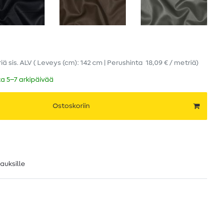
riä
sis. ALV
( Leveys (cm): 142 cm | Perushinta
18,09 € / metriä
)
ka 5–7 arkipäivää
Ostoskoriin
lauksille