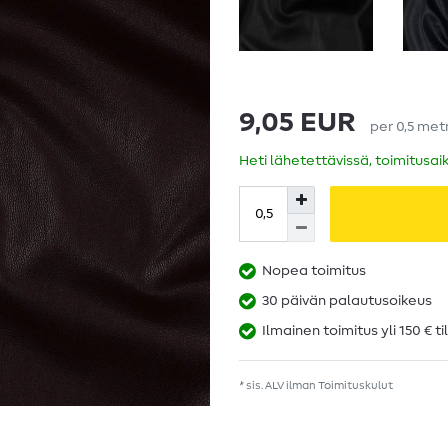
9,05 EUR
per
0,5
met
Heti lähetettävissä, toimitusai
Nopea toimitus
30 päivän palautusoikeus
Ilmainen toimitus yli 150 € ti
* sis. ALV ilman
Toimituskulut