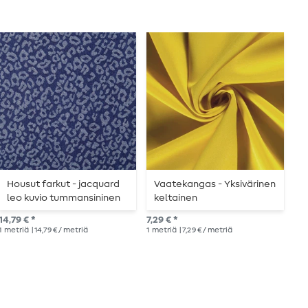
Housut farkut - jacquard
Vaatekangas - Yksivärinen
C
leo kuvio tummansininen
keltainen
t
extra leveä
14,79 € *
7,29 € *
10,
1
metriä
| 14,79 € / metriä
1
metriä
| 7,29 € / metriä
1
me