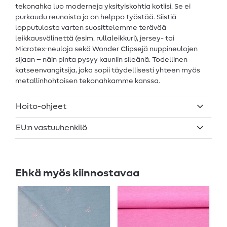
tekonahka luo moderneja yksityiskohtia kotiisi. Se ei
purkaudu reunoista ja on helppo työstää. Siistiä
lopputulosta varten suosittelemme terävää
leikkausvälinettä (esim. rullaleikkuri), jersey- tai
Microtex-neuloja sekä Wonder Clipsejä nuppineulojen
sijaan – näin pinta pysyy kauniin sileänä. Todellinen
katseenvangitsija, joka sopii täydellisesti yhteen myös
metallinhohtoisen tekonahkamme kanssa.
Hoito-ohjeet
EU:n vastuuhenkilö
Ehkä myös kiinnostavaa