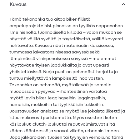
Kuvaus
Tämä tekonahka tuo aitoa biker-fiilistä
ompeluprojekteihisi: pinnassa on tyylikäs nappanahan
ilme hienolla, luonnollisella kiillolla – valon mukaan se
näyttää välillä syvältä ja täyteläiseltä, välillä kevyesti
hohtavalta. Kuvassa näet materiaalin klassisessa,
tummassa laivastonsinisessä sävyssä sekä
lämpimässä viininpunaisessa sävyssä – molemmat
näyttävät erityisen laadukkailta ja ovat upeasti
yhdisteltävissä. Nurja puoli on pehmeästi harjattu ja
tuntuu miellyttävän lämpöiseltä ihoa vasten.
Tekonahka on pehmeää, myötäilevää ja samalla
muodossaan pysyvää – ihanteellinen vartaloa
myötäileviin biker-leggingseihin, jeggingseihin,
hameisiin, mekkoihin tai tyylikkäisiin takkeihin.
Joustavuuden ansiosta se myötäilee jokaista liikettä ja
istuu mukavasti puristamatta. Myös asusteet kuten
käsilaukut, clutch-laukut tai reput valmistuvat siitä
käden käänteessä ja saavat viileän, urbaanin ilmeen.
Jopa jakkaroiden, tuolien tai tyynyjen verhoiluna tämä