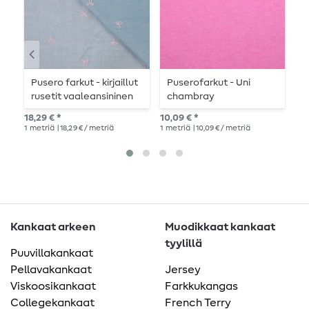
Pusero farkut - kirjaillut
Puserofarkut - Uni
P
rusetit vaaleansininen
chambray
t
vaaleanpunainen
b
18,29 € *
10,09 € *
10,
1
metriä
| 18,29 € / metriä
1
metriä
| 10,09 € / metriä
1
me
Kankaat arkeen
Muodikkaat kankaat
tyylillä
Puuvillakankaat
Pellavakankaat
Jersey
Viskoosikankaat
Farkkukangas
Collegekankaat
French Terry