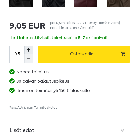
per
0,5
metriä
sis. ALV
( Leveys (cm): 142 cm |
9,05 EUR
Perushinta
18,09 € / metriä
)
Heti lähetettävissä, toimitusaika 5–7 arkipäivää
Ostoskoriin
Nopea toimitus
30 päivän palautusoikeus
Ilmainen toimitus yli 150 € tilauksille
* sis. ALV ilman
Toimituskulut
Lisätiedot