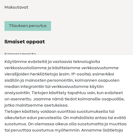
Maksutavat
Tilauksen peruutus
Ilmaiset oppaat
Kangassanasto
Käytämme evästeitä ja vastaavia teknologioita
Ompelusanasto
verkkosivustollamme ja käsittelemme verkkosivustomme
vierailijoiden henkilötietoja (esim. IP-osoite), esimerkiksi
Ompeluohjeet
sisällön ja mainosten personointiin, kolmannen osapuolen
median integrointiin tai verkkosivustomme käytön
Apua ja yhteystiedot
analysointiin. Tietojen käsittely tapahtuu vain, kun evästeet
on asennettu. Jaamme nämä tiedot kolmansille osapuolille,
Yhteystiedot
jotka mainitsemme asetuksissa.
Tietoa omistajanvaihdoksesta
Tietojen käsittely voidaan suorittaa suostumuksella tai
oikeutetun edun perusteella. On mahdollista antaa tai evätä
FAQ
suostumus. On olemassa oikeus olla suostumatta ja muuttaa
tai peruuttaa suostumus myöhemmin. Annamme lisätietoja
Peruutusoikeus