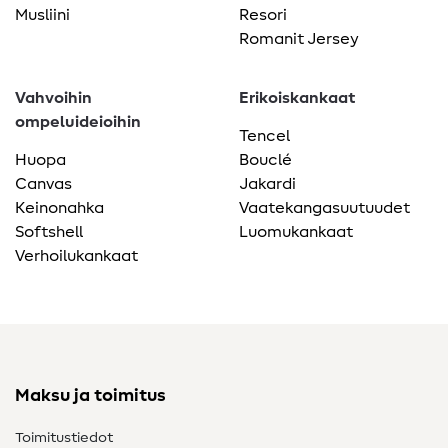
Musliini
Resori
Romanit Jersey
Vahvoihin
Erikoiskankaat
ompeluideioihin
Tencel
Huopa
Bouclé
Canvas
Jakardi
Keinonahka
Vaatekangasuutuudet
Softshell
Luomukankaat
Verhoilukankaat
Maksu ja toimitus
Toimitustiedot