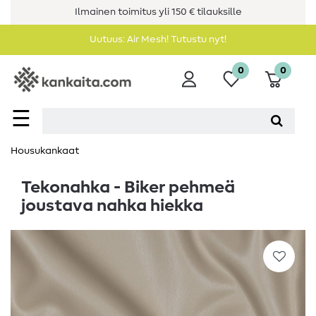
Ilmainen toimitus yli 150 € tilauksille
Uutuus: Air Mesh! Tutustu nyt!
0
0
☰
Housukankaat
Tekonahka - Biker pehmeä
joustava nahka hiekka