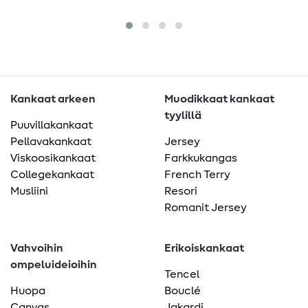
1
me
Kankaat arkeen
Muodikkaat kankaat
tyylillä
Puuvillakankaat
Pellavakankaat
Jersey
Viskoosikankaat
Farkkukangas
Collegekankaat
French Terry
Musliini
Resori
Romanit Jersey
Vahvoihin
Erikoiskankaat
ompeluideioihin
Tencel
Huopa
Bouclé
Canvas
Jakardi