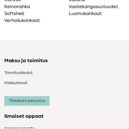
Keinonahka
Vaatekangasuutuudet
Softshell
Luomukankaat
Verhoilukankaat
Maksu ja toimitus
Toimitustiedot
Maksutavat
Tilauksen peruutus
Ilmaiset oppaat
Kangassanasto