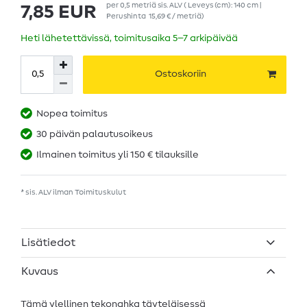
per
0,5
metriä
sis. ALV
( Leveys (cm): 140 cm |
7,85 EUR
Perushinta
15,69 € / metriä
)
Heti lähetettävissä, toimitusaika 5–7 arkipäivää
Ostoskoriin
Nopea toimitus
30 päivän palautusoikeus
Ilmainen toimitus yli 150 € tilauksille
* sis. ALV ilman
Toimituskulut
Lisätiedot
Kuvaus
Tämä ylellinen tekonahka täyteläisessä