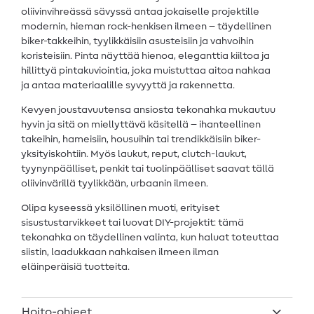
oliivinvihreässä sävyssä antaa jokaiselle projektille
modernin, hieman rock-henkisen ilmeen – täydellinen
biker-takkeihin, tyylikkäisiin asusteisiin ja vahvoihin
koristeisiin. Pinta näyttää hienoa, eleganttia kiiltoa ja
hillittyä pintakuviointia, joka muistuttaa aitoa nahkaa
ja antaa materiaalille syvyyttä ja rakennetta.
Kevyen joustavuutensa ansiosta tekonahka mukautuu
hyvin ja sitä on miellyttävä käsitellä – ihanteellinen
takeihin, hameisiin, housuihin tai trendikkäisiin biker-
yksityiskohtiin. Myös laukut, reput, clutch-laukut,
tyynynpäälliset, penkit tai tuolinpäälliset saavat tällä
oliivinvärillä tyylikkään, urbaanin ilmeen.
Olipa kyseessä yksilöllinen muoti, erityiset
sisustustarvikkeet tai luovat DIY-projektit: tämä
tekonahka on täydellinen valinta, kun haluat toteuttaa
siistin, laadukkaan nahkaisen ilmeen ilman
eläinperäisiä tuotteita.
Hoito-ohjeet