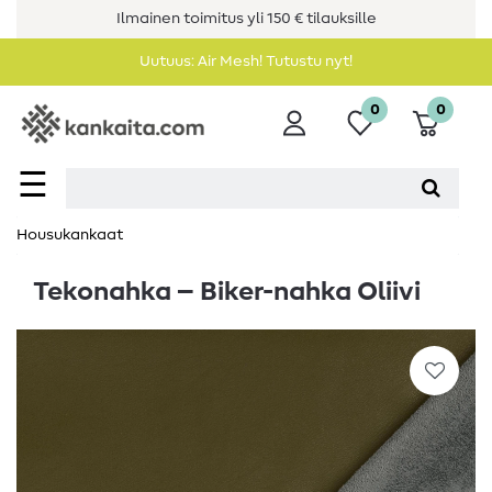
Ilmainen toimitus yli 150 € tilauksille
Uutuus: Air Mesh! Tutustu nyt!
0
0
☰
Housukankaat
Tekonahka – Biker-nahka Oliivi