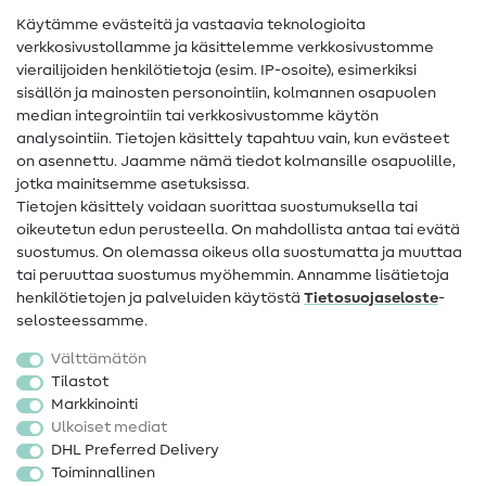
Käytämme evästeitä ja vastaavia teknologioita
Ompelusanasto
verkkosivustollamme ja käsittelemme verkkosivustomme
vierailijoiden henkilötietoja (esim. IP-osoite), esimerkiksi
Ompeluohjeet
sisällön ja mainosten personointiin, kolmannen osapuolen
median integrointiin tai verkkosivustomme käytön
Apua ja yhteystiedot
analysointiin. Tietojen käsittely tapahtuu vain, kun evästeet
on asennettu. Jaamme nämä tiedot kolmansille osapuolille,
Yhteystiedot
jotka mainitsemme asetuksissa.
Tietoa omistajanvaihdoksesta
Tietojen käsittely voidaan suorittaa suostumuksella tai
oikeutetun edun perusteella. On mahdollista antaa tai evätä
FAQ
suostumus. On olemassa oikeus olla suostumatta ja muuttaa
tai peruuttaa suostumus myöhemmin. Annamme lisätietoja
Peruutusoikeus
henkilötietojen ja palveluiden käytöstä
Tietosuojaseloste
-
Suosittu
selosteessamme.
Välttämätön
Kankaat
Tilastot
Markkinointi
Ompelutarvikkeet
Ulkoiset mediat
Ale
DHL Preferred Delivery
Toiminnallinen