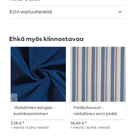
EU:n vastuuhenkilö
Ehkä myös kiinnostavaa
Yksivärinen kangas -
Farkkuhousut -
V
kuninkaansininen
raidallinen ecru pinkki
y
l
7,29 € *
16,49 € *
Suo
T
1
metriä
| 7,29 € / metriä
1
metriä
| 16,49 € / metriä
16,
p