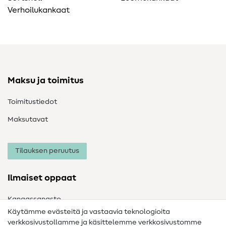
Verhoilukankaat
Maksu ja toimitus
Toimitustiedot
Maksutavat
Tilauksen peruutus
Ilmaiset oppaat
Kangassanasto
Käytämme evästeitä ja vastaavia teknologioita
Ompelusanasto
verkkosivustollamme ja käsittelemme verkkosivustomme