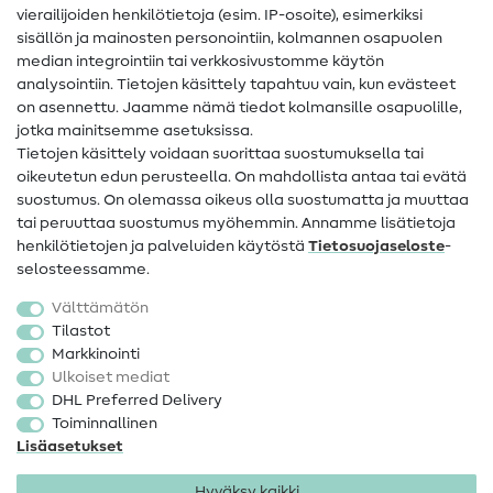
vierailijoiden henkilötietoja (esim. IP-osoite), esimerkiksi
Ompeluohjeet
sisällön ja mainosten personointiin, kolmannen osapuolen
median integrointiin tai verkkosivustomme käytön
Apua ja yhteystiedot
analysointiin. Tietojen käsittely tapahtuu vain, kun evästeet
on asennettu. Jaamme nämä tiedot kolmansille osapuolille,
Yhteystiedot
jotka mainitsemme asetuksissa.
Tietoa omistajanvaihdoksesta
Tietojen käsittely voidaan suorittaa suostumuksella tai
oikeutetun edun perusteella. On mahdollista antaa tai evätä
FAQ
suostumus. On olemassa oikeus olla suostumatta ja muuttaa
tai peruuttaa suostumus myöhemmin. Annamme lisätietoja
Peruutusoikeus
henkilötietojen ja palveluiden käytöstä
Tietosuojaseloste
-
Suosittu
selosteessamme.
Välttämätön
Kankaat
Tilastot
Markkinointi
Ompelutarvikkeet
Ulkoiset mediat
Ale
DHL Preferred Delivery
Toiminnallinen
Lisäasetukset
Hyväksy kaikki