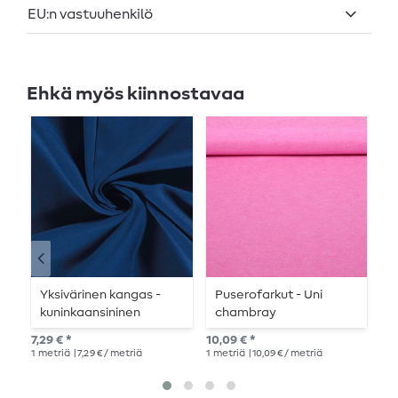
EU:n vastuuhenkilö
Ehkä myös kiinnostavaa
Yksivärinen kangas -
Puserofarkut - Uni
P
kuninkaansininen
chambray
r
vaaleanpunainen
7,29 € *
10,09 € *
18,
1
metriä
| 7,29 € / metriä
1
metriä
| 10,09 € / metriä
1
me