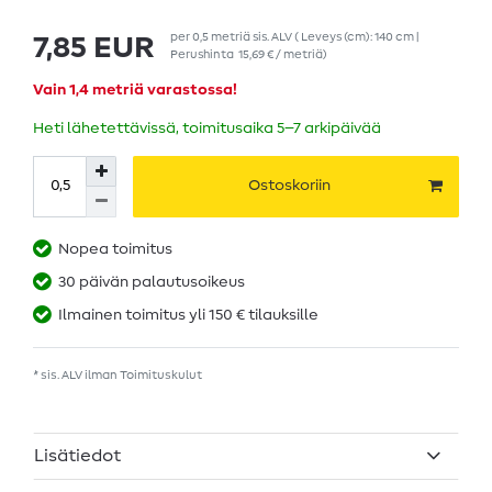
per
0,5
metriä
sis. ALV
( Leveys (cm): 140 cm |
7,85 EUR
Perushinta
15,69 € / metriä
)
Vain 1,4 metriä varastossa!
Heti lähetettävissä, toimitusaika 5–7 arkipäivää
Ostoskoriin
Nopea toimitus
30 päivän palautusoikeus
Ilmainen toimitus yli 150 € tilauksille
* sis. ALV ilman
Toimituskulut
Lisätiedot