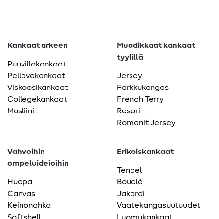
Kankaat arkeen
Muodikkaat kankaat
tyylillä
Puuvillakankaat
Pellavakankaat
Jersey
Viskoosikankaat
Farkkukangas
Collegekankaat
French Terry
Musliini
Resori
Romanit Jersey
Vahvoihin
Erikoiskankaat
ompeluideioihin
Tencel
Huopa
Bouclé
Canvas
Jakardi
Keinonahka
Vaatekangasuutuudet
Softshell
Luomukankaat