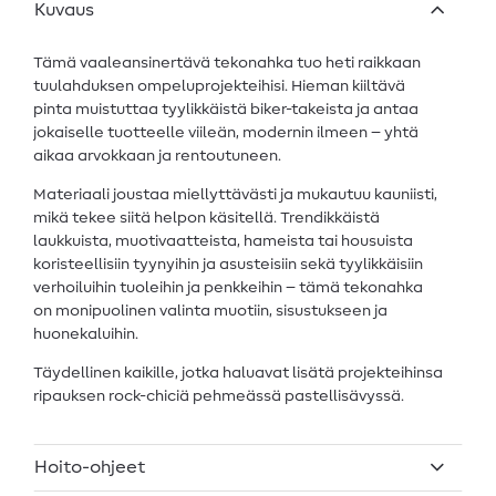
Kuvaus
Tämä vaaleansinertävä tekonahka tuo heti raikkaan
tuulahduksen ompeluprojekteihisi. Hieman kiiltävä
pinta muistuttaa tyylikkäistä biker-takeista ja antaa
jokaiselle tuotteelle viileän, modernin ilmeen – yhtä
aikaa arvokkaan ja rentoutuneen.
Materiaali joustaa miellyttävästi ja mukautuu kauniisti,
mikä tekee siitä helpon käsitellä. Trendikkäistä
laukkuista, muotivaatteista, hameista tai housuista
koristeellisiin tyynyihin ja asusteisiin sekä tyylikkäisiin
verhoiluihin tuoleihin ja penkkeihin – tämä tekonahka
on monipuolinen valinta muotiin, sisustukseen ja
huonekaluihin.
Täydellinen kaikille, jotka haluavat lisätä projekteihinsa
ripauksen rock-chiciä pehmeässä pastellisävyssä.
Hoito-ohjeet