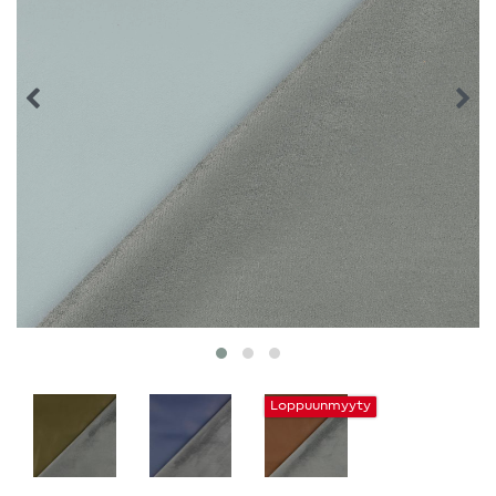
Loppuunmyyty