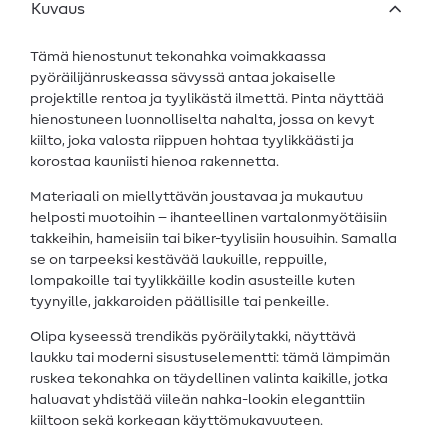
Kuvaus
Tämä hienostunut tekonahka voimakkaassa
pyöräilijänruskeassa sävyssä antaa jokaiselle
projektille rentoa ja tyylikästä ilmettä. Pinta näyttää
hienostuneen luonnolliselta nahalta, jossa on kevyt
kiilto, joka valosta riippuen hohtaa tyylikkäästi ja
korostaa kauniisti hienoa rakennetta.
Materiaali on miellyttävän joustavaa ja mukautuu
helposti muotoihin – ihanteellinen vartalonmyötäisiin
takkeihin, hameisiin tai biker-tyylisiin housuihin. Samalla
se on tarpeeksi kestävää laukuille, reppuille,
lompakoille tai tyylikkäille kodin asusteille kuten
tyynyille, jakkaroiden päällisille tai penkeille.
Olipa kyseessä trendikäs pyöräilytakki, näyttävä
laukku tai moderni sisustuselementti: tämä lämpimän
ruskea tekonahka on täydellinen valinta kaikille, jotka
haluavat yhdistää viileän nahka-lookin eleganttiin
kiiltoon sekä korkeaan käyttömukavuuteen.