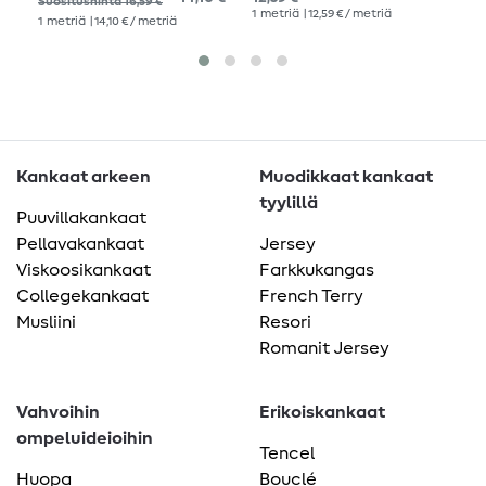
Suositushinta 16,59 €
Tencel-pinta
1
metriä
| 12,59 € / metriä
1
me
1
metriä
| 14,10 € / metriä
Kankaat arkeen
Muodikkaat kankaat
tyylillä
Puuvillakankaat
Pellavakankaat
Jersey
Viskoosikankaat
Farkkukangas
Collegekankaat
French Terry
Musliini
Resori
Romanit Jersey
Vahvoihin
Erikoiskankaat
ompeluideioihin
Tencel
Huopa
Bouclé