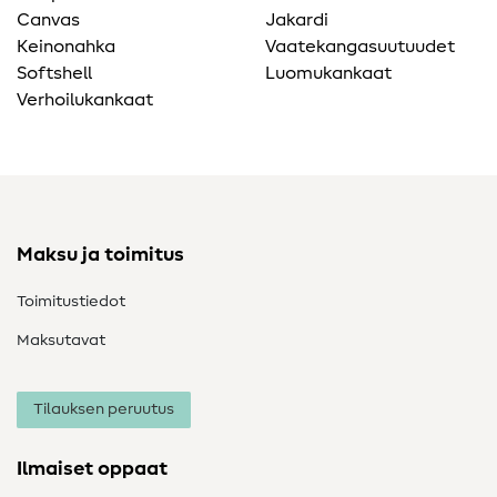
Canvas
Jakardi
Keinonahka
Vaatekangasuutuudet
Softshell
Luomukankaat
Verhoilukankaat
Maksu ja toimitus
Toimitustiedot
Maksutavat
Tilauksen peruutus
Ilmaiset oppaat