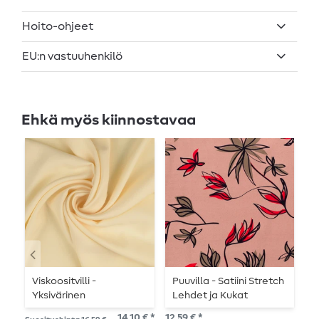
Hoito-ohjeet
EU:n vastuuhenkilö
Ehkä myös kiinnostavaa
Viskoositvilli -
Puuvilla - Satiini Stretch
H
Yksivärinen
Lehdet ja Kukat
B
luonnonvalkoinen
Ruusupuu
m
14,10 € *
12,59 € *
16,