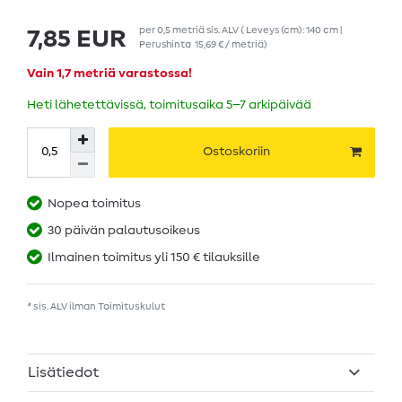
per
0,5
metriä
sis. ALV
( Leveys (cm): 140 cm |
7,85 EUR
Perushinta
15,69 € / metriä
)
Vain 1,7 metriä varastossa!
Heti lähetettävissä, toimitusaika 5–7 arkipäivää
Ostoskoriin
Nopea toimitus
30 päivän palautusoikeus
Ilmainen toimitus yli 150 € tilauksille
* sis. ALV ilman
Toimituskulut
Lisätiedot