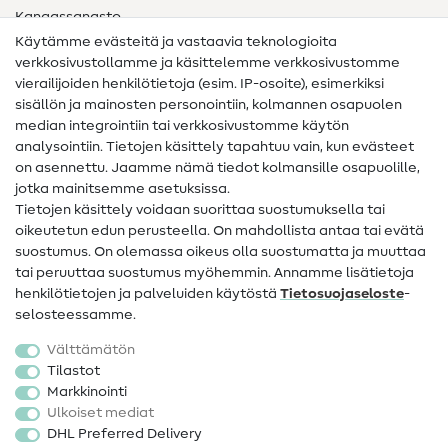
Kangassanasto
Käytämme evästeitä ja vastaavia teknologioita
Ompelusanasto
verkkosivustollamme ja käsittelemme verkkosivustomme
vierailijoiden henkilötietoja (esim. IP-osoite), esimerkiksi
Ompeluohjeet
sisällön ja mainosten personointiin, kolmannen osapuolen
median integrointiin tai verkkosivustomme käytön
Apua ja yhteystiedot
analysointiin. Tietojen käsittely tapahtuu vain, kun evästeet
on asennettu. Jaamme nämä tiedot kolmansille osapuolille,
Yhteystiedot
jotka mainitsemme asetuksissa.
Tietoa omistajanvaihdoksesta
Tietojen käsittely voidaan suorittaa suostumuksella tai
oikeutetun edun perusteella. On mahdollista antaa tai evätä
FAQ
suostumus. On olemassa oikeus olla suostumatta ja muuttaa
tai peruuttaa suostumus myöhemmin. Annamme lisätietoja
Peruutusoikeus
henkilötietojen ja palveluiden käytöstä
Tietosuojaseloste
-
Suosittu
selosteessamme.
Välttämätön
Kankaat
Tilastot
Markkinointi
Ompelutarvikkeet
Ulkoiset mediat
Ale
DHL Preferred Delivery