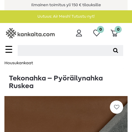
Ilmainen toimitus yli 150 € tilauksille
Uutuus: Air Mesh! Tutustu nyt!
0
0
☰
Housukankaat
Tekonahka – Pyöräilynahka
Ruskea