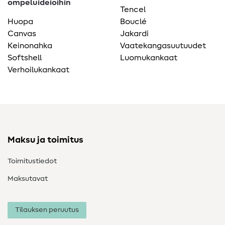
ompeluideioihin
Tencel
Huopa
Bouclé
Canvas
Jakardi
Keinonahka
Vaatekangasuutuudet
Softshell
Luomukankaat
Verhoilukankaat
Maksu ja toimitus
Toimitustiedot
Maksutavat
Tilauksen peruutus