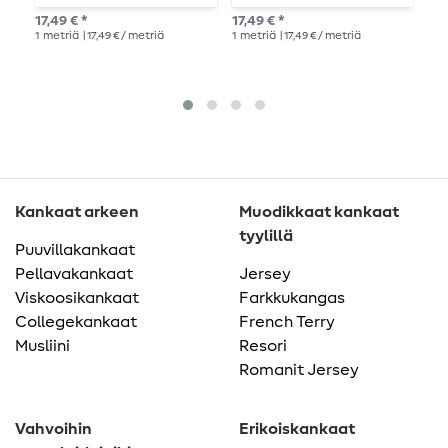
17,49 € *
17,49 € *
16,
1
metriä
| 17,49 € / metriä
1
metriä
| 17,49 € / metriä
1
me
Kankaat arkeen
Muodikkaat kankaat
tyylillä
Puuvillakankaat
Pellavakankaat
Jersey
Viskoosikankaat
Farkkukangas
Collegekankaat
French Terry
Musliini
Resori
Romanit Jersey
Vahvoihin
Erikoiskankaat