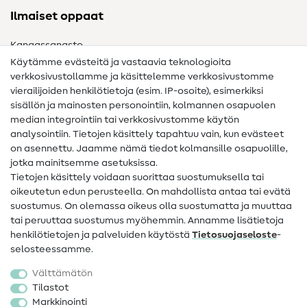
Ilmaiset oppaat
Kangassanasto
Käytämme evästeitä ja vastaavia teknologioita
Ompelusanasto
verkkosivustollamme ja käsittelemme verkkosivustomme
vierailijoiden henkilötietoja (esim. IP-osoite), esimerkiksi
Ompeluohjeet
sisällön ja mainosten personointiin, kolmannen osapuolen
median integrointiin tai verkkosivustomme käytön
Apua ja yhteystiedot
analysointiin. Tietojen käsittely tapahtuu vain, kun evästeet
on asennettu. Jaamme nämä tiedot kolmansille osapuolille,
Yhteystiedot
jotka mainitsemme asetuksissa.
Tietoa omistajanvaihdoksesta
Tietojen käsittely voidaan suorittaa suostumuksella tai
oikeutetun edun perusteella. On mahdollista antaa tai evätä
FAQ
suostumus. On olemassa oikeus olla suostumatta ja muuttaa
tai peruuttaa suostumus myöhemmin. Annamme lisätietoja
Peruutusoikeus
henkilötietojen ja palveluiden käytöstä
Tietosuojaseloste
-
Suosittu
selosteessamme.
Välttämätön
Kankaat
Tilastot
Markkinointi
Ompelutarvikkeet