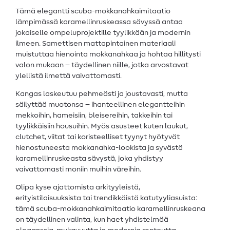
Tämä elegantti scuba-mokkanahkaimitaatio
lämpimässä karamellinruskeassa sävyssä antaa
jokaiselle ompeluprojektille tyylikkään ja modernin
ilmeen. Samettisen mattapintainen materiaali
muistuttaa hienointa mokkanahkaa ja hohtaa hillitysti
valon mukaan – täydellinen niille, jotka arvostavat
ylellistä ilmettä vaivattomasti.
Kangas laskeutuu pehmeästi ja joustavasti, mutta
säilyttää muotonsa – ihanteellinen elegantteihin
mekkoihin, hameisiin, bleisereihin, takkeihin tai
tyylikkäisiin housuihin. Myös asusteet kuten laukut,
clutchet, viitat tai koristeelliset tyynyt hyötyvät
hienostuneesta mokkanahka-lookista ja syvästä
karamellinruskeasta sävystä, joka yhdistyy
vaivattomasti moniin muihin väreihin.
Olipa kyse ajattomista arkityyleistä,
erityistilaisuuksista tai trendikkäistä katutyyliasuista:
tämä scuba-mokkanahkaimitaatio karamellinruskeana
on täydellinen valinta, kun haet yhdistelmää