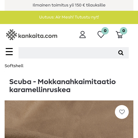
Ilmainen toimitus yli 150 € tilauksille
Uutuus: Air Mesh! Tutustu nyt!
0
0
☰
Softshell
Scuba - Mokkanahkaimitaatio
karamellinruskea