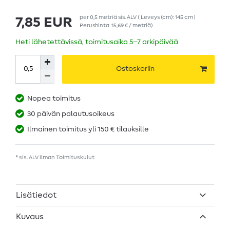
per
0,5
metriä
sis. ALV
( Leveys (cm): 145 cm |
7,85 EUR
Perushinta
15,69 € / metriä
)
Heti lähetettävissä, toimitusaika 5–7 arkipäivää
Ostoskoriin
Nopea toimitus
30 päivän palautusoikeus
Ilmainen toimitus yli 150 € tilauksille
* sis. ALV ilman
Toimituskulut
Lisätiedot
Kuvaus