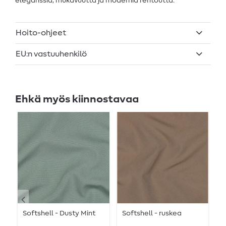
eleganssia, mukavuutta ja modernia rentoutta.
Hoito-ohjeet
EU:n vastuuhenkilö
Ehkä myös kiinnostavaa
Softshell - Dusty Mint
Softshell - ruskea
S
v