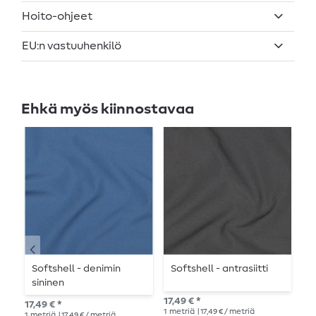
Hoito-ohjeet
EU:n vastuuhenkilö
Ehkä myös kiinnostavaa
Softshell - denimin
Softshell - antrasiitti
Y
sininen
t
17,49 € *
17,49 € *
16,
1
metriä
| 17,49 € / metriä
1
metriä
| 17,49 € / metriä
1
me