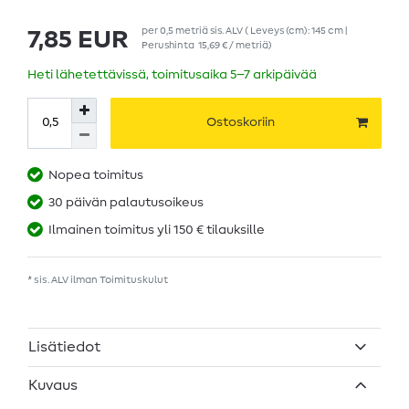
per
0,5
metriä
sis. ALV
( Leveys (cm): 145 cm |
7,85 EUR
Perushinta
15,69 € / metriä
)
Heti lähetettävissä, toimitusaika 5–7 arkipäivää
Ostoskoriin
Nopea toimitus
30 päivän palautusoikeus
Ilmainen toimitus yli 150 € tilauksille
* sis. ALV ilman
Toimituskulut
Lisätiedot
Kuvaus