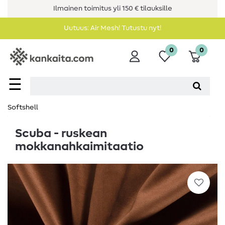
Ilmainen toimitus yli 150 € tilauksille
Uutuus: Air Mesh! Tutustu nyt!
0
0
☰
Softshell
Scuba - ruskean
mokkanahkaimitaatio