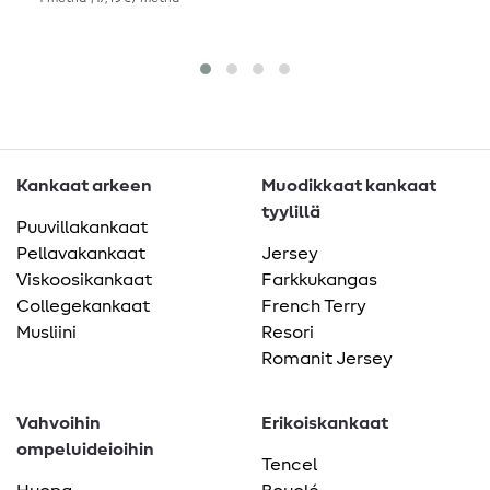
Kankaat arkeen
Muodikkaat kankaat
tyylillä
Puuvillakankaat
Pellavakankaat
Jersey
Viskoosikankaat
Farkkukangas
Collegekankaat
French Terry
Musliini
Resori
Romanit Jersey
Vahvoihin
Erikoiskankaat
ompeluideioihin
Tencel