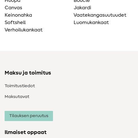
Huopa
Bouclé
Canvas
Jakardi
Keinonahka
Vaatekangasuutuudet
Softshell
Luomukankaat
Verhoilukankaat
Maksu ja toimitus
Toimitustiedot
Maksutavat
Tilauksen peruutus
Ilmaiset oppaat