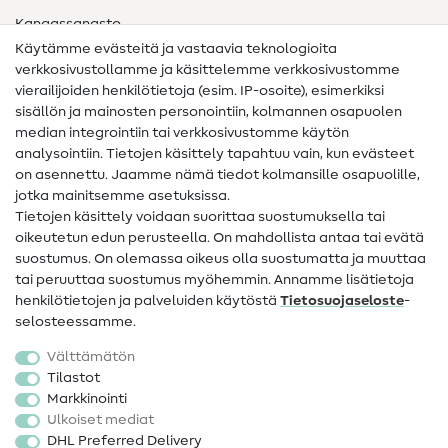
Kangassanasto
Käytämme evästeitä ja vastaavia teknologioita
Ompelusanasto
verkkosivustollamme ja käsittelemme verkkosivustomme
vierailijoiden henkilötietoja (esim. IP-osoite), esimerkiksi
Ompeluohjeet
sisällön ja mainosten personointiin, kolmannen osapuolen
median integrointiin tai verkkosivustomme käytön
Apua ja yhteystiedot
analysointiin. Tietojen käsittely tapahtuu vain, kun evästeet
on asennettu. Jaamme nämä tiedot kolmansille osapuolille,
Yhteystiedot
jotka mainitsemme asetuksissa.
Tietoa omistajanvaihdoksesta
Tietojen käsittely voidaan suorittaa suostumuksella tai
oikeutetun edun perusteella. On mahdollista antaa tai evätä
FAQ
suostumus. On olemassa oikeus olla suostumatta ja muuttaa
tai peruuttaa suostumus myöhemmin. Annamme lisätietoja
Peruutusoikeus
henkilötietojen ja palveluiden käytöstä
Tietosuojaseloste
-
Suosittu
selosteessamme.
Välttämätön
Kankaat
Tilastot
Markkinointi
Ompelutarvikkeet
Ulkoiset mediat
Ale
DHL Preferred Delivery