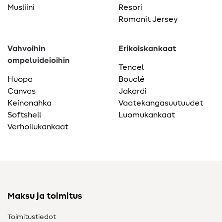
Musliini
Resori
Romanit Jersey
Vahvoihin
Erikoiskankaat
ompeluideioihin
Tencel
Huopa
Bouclé
Canvas
Jakardi
Keinonahka
Vaatekangasuutuudet
Softshell
Luomukankaat
Verhoilukankaat
Maksu ja toimitus
Toimitustiedot