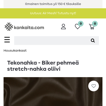
Ilmainen toimitus yli 150 € tilauksille
Uutuus: Air Mesh! Tutustu nyt!
0
0
☰
Housukankaat
Tekonahka - Biker pehmeä
stretch-nahka oliivi