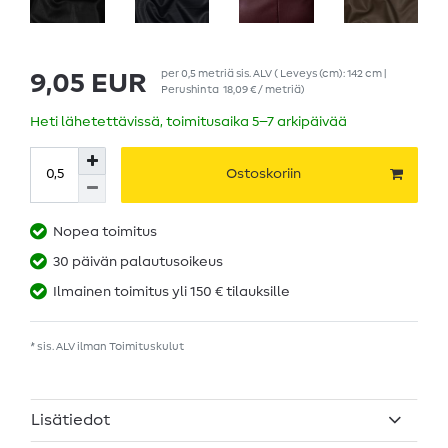
per
0,5
metriä
sis. ALV
( Leveys (cm): 142 cm |
9,05 EUR
Perushinta
18,09 € / metriä
)
Heti lähetettävissä, toimitusaika 5–7 arkipäivää
Ostoskoriin
Nopea toimitus
30 päivän palautusoikeus
Ilmainen toimitus yli 150 € tilauksille
* sis. ALV ilman
Toimituskulut
Lisätiedot