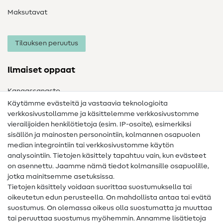
Maksutavat
Tilauksen peruutus
Ilmaiset oppaat
Kangassanasto
Käytämme evästeitä ja vastaavia teknologioita
Ompelusanasto
verkkosivustollamme ja käsittelemme verkkosivustomme
vierailijoiden henkilötietoja (esim. IP-osoite), esimerkiksi
Ompeluohjeet
sisällön ja mainosten personointiin, kolmannen osapuolen
median integrointiin tai verkkosivustomme käytön
Apua ja yhteystiedot
analysointiin. Tietojen käsittely tapahtuu vain, kun evästeet
on asennettu. Jaamme nämä tiedot kolmansille osapuolille,
Yhteystiedot
jotka mainitsemme asetuksissa.
Tietoa omistajanvaihdoksesta
Tietojen käsittely voidaan suorittaa suostumuksella tai
oikeutetun edun perusteella. On mahdollista antaa tai evätä
FAQ
suostumus. On olemassa oikeus olla suostumatta ja muuttaa
tai peruuttaa suostumus myöhemmin. Annamme lisätietoja
Peruutusoikeus