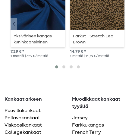
Yksivärinen kangas -
Farkut - Stretch Leo
H
kuninkaansininen
Brown
j
t
7,29 € *
14,79 € *
14,
l
1
metriä
| 7,29 € / metriä
1
metriä
| 14,79 € / metriä
1
me
Kankaat arkeen
Muodikkaat kankaat
tyylillä
Puuvillakankaat
Pellavakankaat
Jersey
Viskoosikankaat
Farkkukangas
Collegekankaat
French Terry