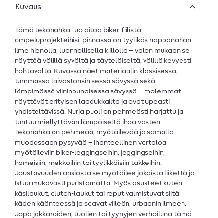
Kuvaus
Tämä tekonahka tuo aitoa biker-fiilistä
ompeluprojekteihisi: pinnassa on tyylikäs nappanahan
ilme hienolla, luonnollisella kiillolla – valon mukaan se
näyttää välillä syvältä ja täyteläiseltä, välillä kevyesti
hohtavalta. Kuvassa näet materiaalin klassisessa,
tummassa laivastonsinisessä sävyssä sekä
lämpimässä viininpunaisessa sävyssä – molemmat
näyttävät erityisen laadukkailta ja ovat upeasti
yhdisteltävissä. Nurja puoli on pehmeästi harjattu ja
tuntuu miellyttävän lämpöiseltä ihoa vasten.
Tekonahka on pehmeää, myötäilevää ja samalla
muodossaan pysyvää – ihanteellinen vartaloa
myötäileviin biker-leggingseihin, jeggingseihin,
hameisiin, mekkoihin tai tyylikkäisiin takkeihin.
Joustavuuden ansiosta se myötäilee jokaista liikettä ja
istuu mukavasti puristamatta. Myös asusteet kuten
käsilaukut, clutch-laukut tai reput valmistuvat siitä
käden käänteessä ja saavat viileän, urbaanin ilmeen.
Jopa jakkaroiden, tuolien tai tyynyjen verhoiluna tämä