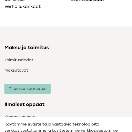
Verhoilukankaat
Maksu ja toimitus
Toimitustiedot
Maksutavat
Tilauksen peruutus
Ilmaiset oppaat
Kangassanasto
Käytämme evästeitä ja vastaavia teknologioita
Ompelusanasto
verkkosivustollamme ja käsittelemme verkkosivustomme