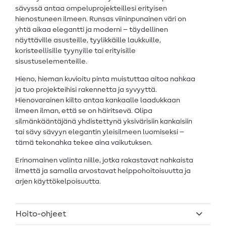
sävyssä antaa ompeluprojekteillesi erityisen
hienostuneen ilmeen. Runsas viininpunainen väri on
yhtä aikaa elegantti ja moderni – täydellinen
näyttäville asusteille, tyylikkäille laukkuille,
koristeellisille tyynyille tai erityisille
sisustuselementeille.
Hieno, hieman kuvioitu pinta muistuttaa aitoa nahkaa
ja tuo projekteihisi rakennetta ja syvyyttä.
Hienovarainen kiilto antaa kankaalle laadukkaan
ilmeen ilman, että se on häiritsevä. Olipa
silmänkääntäjänä yhdistettynä yksivärisiin kankaisiin
tai sävy sävyyn elegantin yleisilmeen luomiseksi –
tämä tekonahka tekee aina vaikutuksen.
Erinomainen valinta niille, jotka rakastavat nahkaista
ilmettä ja samalla arvostavat helppohoitoisuutta ja
arjen käyttökelpoisuutta.
Hoito-ohjeet