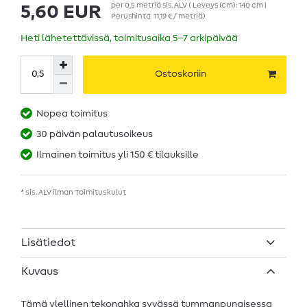
per
0,5
metriä
sis. ALV
( Leveys (cm): 140 cm |
5,60 EUR
Perushinta
11,19 € / metriä
)
Heti lähetettävissä, toimitusaika 5–7 arkipäivää
Ostoskoriin
Nopea toimitus
30 päivän palautusoikeus
Ilmainen toimitus yli 150 € tilauksille
* sis. ALV ilman
Toimituskulut
Lisätiedot
Kuvaus
Tämä ylellinen tekonahka syvässä tummanpunaisessa