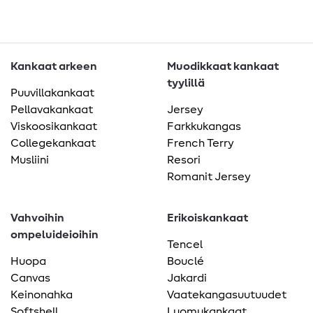
Kankaat arkeen
Muodikkaat kankaat
tyylillä
Puuvillakankaat
Pellavakankaat
Jersey
Viskoosikankaat
Farkkukangas
Collegekankaat
French Terry
Musliini
Resori
Romanit Jersey
Vahvoihin
Erikoiskankaat
ompeluideioihin
Tencel
Huopa
Bouclé
Canvas
Jakardi
Keinonahka
Vaatekangasuutuudet
Softshell
Luomukankaat