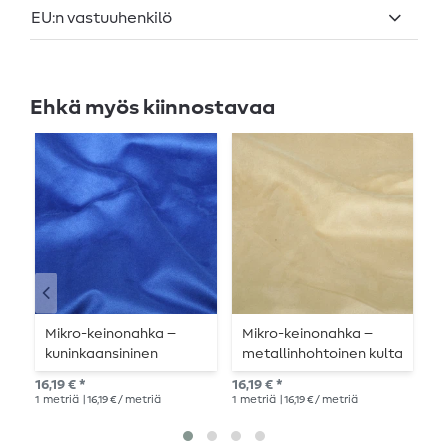
EU:n vastuuhenkilö
Ehkä myös kiinnostavaa
Mikro-keinonahka –
Mikro-keinonahka –
M
kuninkaansininen
metallinhohtoinen kulta
k
16,19 € *
16,19 € *
16,
1
metriä
| 16,19 € / metriä
1
metriä
| 16,19 € / metriä
1
me