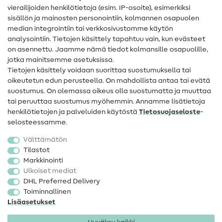
vierailijoiden henkilötietoja (esim. IP-osoite), esimerkiksi
Ompeluohjeet
sisällön ja mainosten personointiin, kolmannen osapuolen
median integrointiin tai verkkosivustomme käytön
Apua ja yhteystiedot
analysointiin. Tietojen käsittely tapahtuu vain, kun evästeet
on asennettu. Jaamme nämä tiedot kolmansille osapuolille,
Yhteystiedot
jotka mainitsemme asetuksissa.
Tietoa omistajanvaihdoksesta
Tietojen käsittely voidaan suorittaa suostumuksella tai
oikeutetun edun perusteella. On mahdollista antaa tai evätä
FAQ
suostumus. On olemassa oikeus olla suostumatta ja muuttaa
tai peruuttaa suostumus myöhemmin. Annamme lisätietoja
Peruutusoikeus
henkilötietojen ja palveluiden käytöstä
Tietosuojaseloste
-
Suosittu
selosteessamme.
Välttämätön
Kankaat
Tilastot
Markkinointi
Ompelutarvikkeet
Ulkoiset mediat
Ale
DHL Preferred Delivery
Toiminnallinen
Lisäasetukset