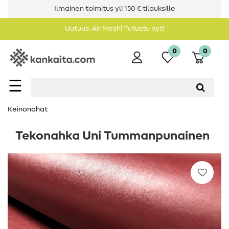
Ilmainen toimitus yli 150 € tilauksille
Uutuus: Air Mesh! Tutustu nyt!
0
0
☰
Keinonahat
Tekonahka Uni Tummanpunainen