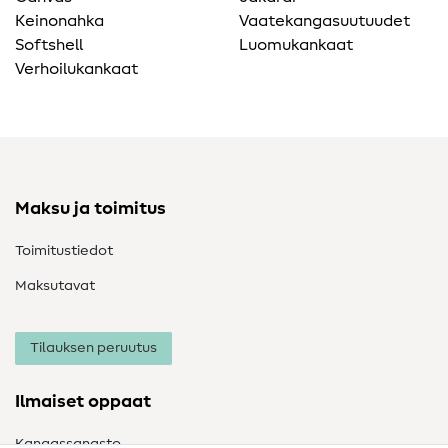
Keinonahka
Vaatekangasuutuudet
Softshell
Luomukankaat
Verhoilukankaat
Maksu ja toimitus
Toimitustiedot
Maksutavat
Tilauksen peruutus
Ilmaiset oppaat
Kangassanasto