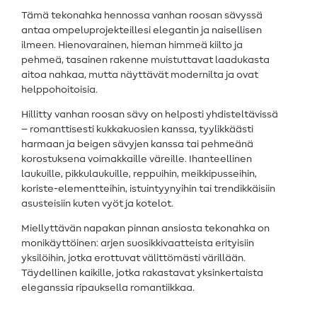
Tämä tekonahka hennossa vanhan roosan sävyssä
antaa ompeluprojekteillesi elegantin ja naisellisen
ilmeen. Hienovarainen, hieman himmeä kiilto ja
pehmeä, tasainen rakenne muistuttavat laadukasta
aitoa nahkaa, mutta näyttävät modernilta ja ovat
helppohoitoisia.
Hillitty vanhan roosan sävy on helposti yhdisteltävissä
– romanttisesti kukkakuosien kanssa, tyylikkäästi
harmaan ja beigen sävyjen kanssa tai pehmeänä
korostuksena voimakkaille väreille. Ihanteellinen
laukuille, pikkulaukuille, reppuihin, meikkipusseihin,
koriste-elementteihin, istuintyynyihin tai trendikkäisiin
asusteisiin kuten vyöt ja kotelot.
Miellyttävän napakan pinnan ansiosta tekonahka on
monikäyttöinen: arjen suosikkivaatteista erityisiin
yksilöihin, jotka erottuvat välittömästi värillään.
Täydellinen kaikille, jotka rakastavat yksinkertaista
eleganssia ripauksella romantiikkaa.