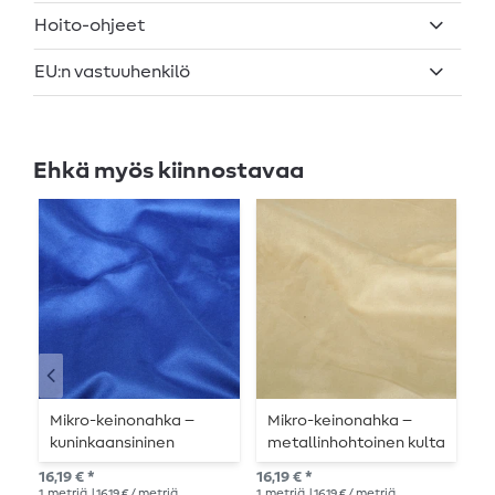
Hoito-ohjeet
EU:n vastuuhenkilö
Ehkä myös kiinnostavaa
Mikro-keinonahka –
Mikro-keinonahka –
Y
kuninkaansininen
metallinhohtoinen kulta
m
16,19 € *
16,19 € *
11,
1
metriä
| 16,19 € / metriä
1
metriä
| 16,19 € / metriä
1
me