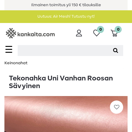
Ilmainen toimitus yli 150 € tilauksille
Uutuus: Air Mesh! Tutustu nyt!
0
0
☰
Keinonahat
Tekonahka Uni Vanhan Roosan
Sävyinen