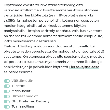
Käytämme evästeitä ja vastaavia teknologioita
Ompelusanasto
verkkosivustollamme ja käsittelemme verkkosivustomme
vierailijoiden henkilötietoja (esim. IP-osoite), esimerkiksi
Ompeluohjeet
sisällön ja mainosten personointiin, kolmannen osapuolen
median integrointiin tai verkkosivustomme käytön
Apua ja yhteystiedot
analysointiin. Tietojen käsittely tapahtuu vain, kun evästeet
on asennettu. Jaamme nämä tiedot kolmansille osapuolille,
Yhteystiedot
jotka mainitsemme asetuksissa.
Tietoa omistajanvaihdoksesta
Tietojen käsittely voidaan suorittaa suostumuksella tai
oikeutetun edun perusteella. On mahdollista antaa tai evätä
FAQ
suostumus. On olemassa oikeus olla suostumatta ja muuttaa
tai peruuttaa suostumus myöhemmin. Annamme lisätietoja
Peruutusoikeus
henkilötietojen ja palveluiden käytöstä
Tietosuojaseloste
-
Suosittu
selosteessamme.
Välttämätön
Kankaat
Tilastot
Markkinointi
Ompelutarvikkeet
Ulkoiset mediat
Ale
DHL Preferred Delivery
Toiminnallinen