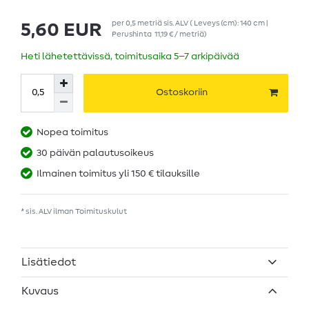
per
0,5
metriä
sis. ALV
( Leveys (cm): 140 cm |
5,60 EUR
Perushinta
11,19 € / metriä
)
Heti lähetettävissä, toimitusaika 5–7 arkipäivää
Ostoskoriin
Nopea toimitus
30 päivän palautusoikeus
Ilmainen toimitus yli 150 € tilauksille
* sis. ALV ilman
Toimituskulut
Lisätiedot
Kuvaus