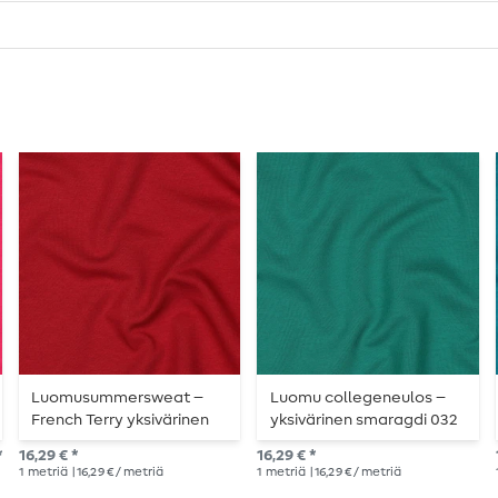
Luomusummersweat –
Luomu collegeneulos –
French Terry yksivärinen
yksivärinen smaragdi 032
viininpunainen 041
*
16,29 € *
16,29 € *
1
metriä
| 16,29 € / metriä
1
metriä
| 16,29 € / metriä