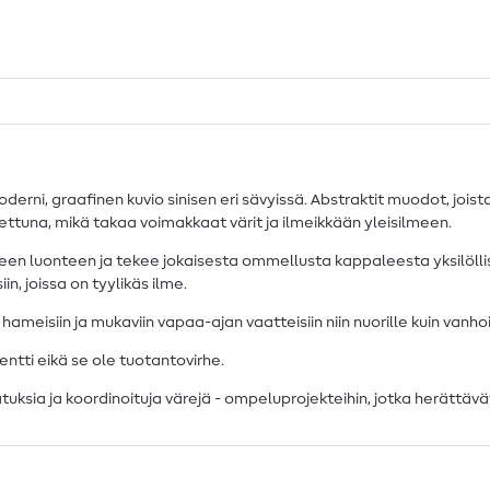
derni, graafinen kuvio sinisen eri sävyissä. Abstraktit muodot, joist
ainettuna, mikä takaa voimakkaat värit ja ilmeikkään yleisilmeen.
een luonteen ja tekee jokaisesta ommellusta kappaleesta yksilölli
n, joissa on tyylikäs ilme.
 hameisiin ja mukaviin vapaa-ajan vaatteisiin niin nuorille kuin vanhoi
ntti eikä se ole tuotantovirhe.
uksia ja koordinoituja värejä - ompeluprojekteihin, jotka herättävät