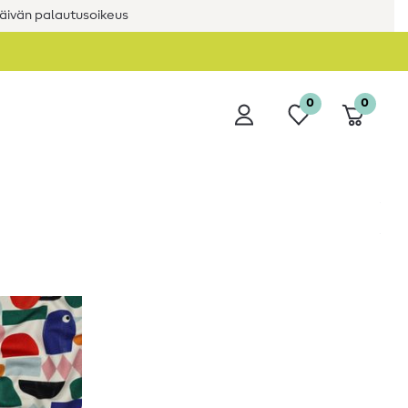
äivän palautusoikeus
0
0