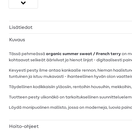
Lisätiedot
Kuvaus
Tässä pehmeässä
organic summer sweat / French terry
on mo
kohtaavat selkeät ääriviivat ja hienot linjat - digitaalisesti p
Kevyesti pesty ilme antaa kankaalle rennon, hieman haalistun
tuntuinen ja istuu mukavasti - ihanteellinen hyvän olon vaatteisii
Täydellinen kodikkaisiin yläosiin, rentoihin housuihin, mekkoihin,
Tuotteen pesty ulkonäkö on tarkoituksellinen suunnittelueleme
Löydä monipuolinen mallisto, jossa on moderneja, luovia painat
Hoito-ohjeet