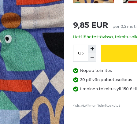
9,85 EUR
per
0,5
metr
Heti lähetettävissä, toimitusai
Nopea toimitus
30 päivän palautusoikeus
Ilmainen toimitus yli 150 € ti
* sis. ALV ilman
Toimituskulut