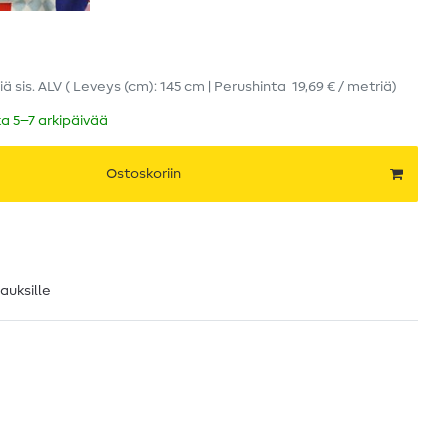
iä
sis. ALV
( Leveys (cm): 145 cm | Perushinta
19,69 € / metriä
)
ka 5–7 arkipäivää
Ostoskoriin
lauksille