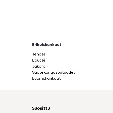
Erikoiskankaat
Tencel
Bouclé
Jakardi
Vaatekangasuutuudet
Luomukankaat
Suosittu