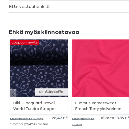
EU:n vastuuhenkilö
Ehkä myös kiinnostavaa
Loppuunmyyty
от Albstoffe
Hiki - Jacquard Travel
Luomusummersweat –
World Tundra Stepper
French Terry yksivärinen
Sininen
fuksia 033
28,47 € *
alkaen 13,85 € 
Suositushinta 33,49 €
Suositushinta
1
metriä
| 28,47 € / metriä
16,29 €