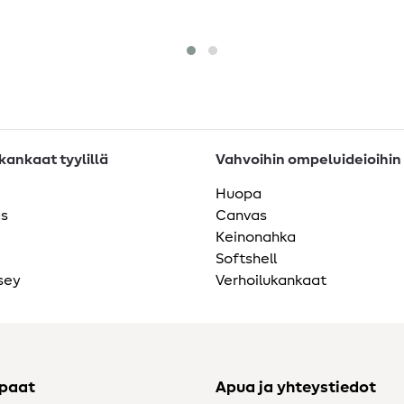
ankaat tyylillä
Vahvoihin ompeluideioihin
Huopa
as
Canvas
Keinonahka
Softshell
sey
Verhoilukankaat
ppaat
Apua ja yhteystiedot