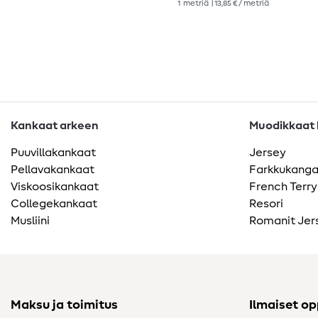
1
metriä
| 13,85 € / metriä
Kankaat arkeen
Muodikkaat k
Puuvillakankaat
Jersey
Pellavakankaat
Farkkukang
Viskoosikankaat
French Terry
Collegekankaat
Resori
Musliini
Romanit Jer
Maksu ja toimitus
Ilmaiset o