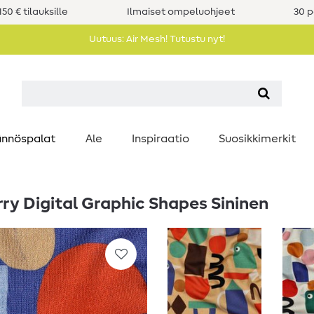
50 € tilauksille
Ilmaiset ompeluohjeet
30 p
Uutuus: Air Mesh! Tutustu nyt!
nnöspalat
Ale
Inspiraatio
Suosikkimerkit
ry Digital Graphic Shapes Sininen