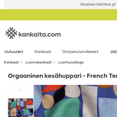
Ilmainen toimitus yli 1
Uutuudet
Kankaat
Ompelutarvikkeet
Jää
Kankaat
Luomukankaat
Luomucollege
Orgaaninen kesähuppari - French Ter