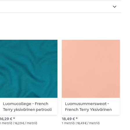
Luomucollege - French
Luomusummersweat -
O
Terry yksivärinen petrooli
French Terry Yksivärinen
M
012
Vaaleanroosa
16,29 € *
18,49 € *
16,
1
metriä
| 16,29 € / metriä
1
metriä
| 18,49 € / metriä
1
me