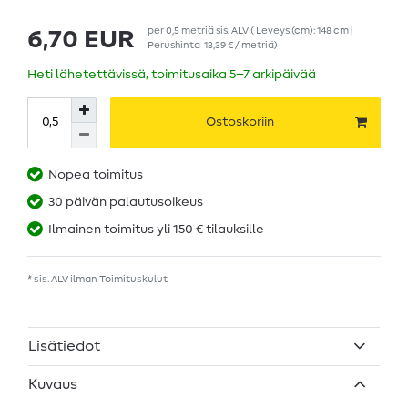
per
0,5
metriä
sis. ALV
( Leveys (cm): 148 cm |
6,70 EUR
Perushinta
13,39 € / metriä
)
Heti lähetettävissä, toimitusaika 5–7 arkipäivää
Ostoskoriin
Nopea toimitus
30 päivän palautusoikeus
Ilmainen toimitus yli 150 € tilauksille
* sis. ALV ilman
Toimituskulut
Lisätiedot
Kuvaus