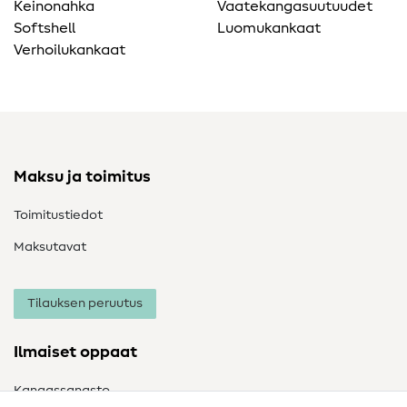
Keinonahka
Vaatekangasuutuudet
Softshell
Luomukankaat
Verhoilukankaat
Maksu ja toimitus
Toimitustiedot
Maksutavat
Tilauksen peruutus
Ilmaiset oppaat
Kangassanasto