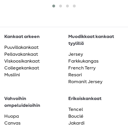
Kankaat arkeen
Muodikkaat kankaat
tyylillä
Puuvillakankaat
Pellavakankaat
Jersey
Viskoosikankaat
Farkkukangas
Collegekankaat
French Terry
Musliini
Resori
Romanit Jersey
Vahvoihin
Erikoiskankaat
ompeluideioihin
Tencel
Huopa
Bouclé
Canvas
Jakardi