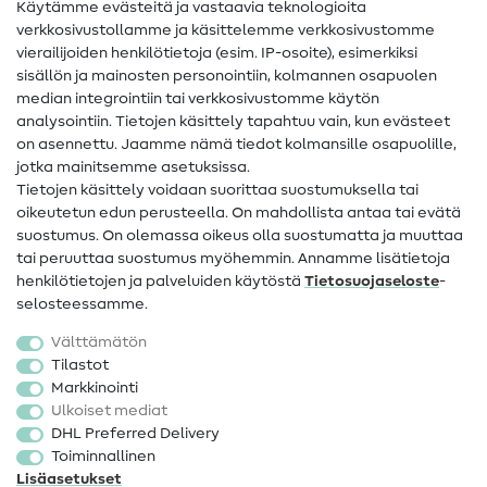
Käytämme evästeitä ja vastaavia teknologioita
Ompelusanasto
verkkosivustollamme ja käsittelemme verkkosivustomme
vierailijoiden henkilötietoja (esim. IP-osoite), esimerkiksi
Ompeluohjeet
sisällön ja mainosten personointiin, kolmannen osapuolen
median integrointiin tai verkkosivustomme käytön
Apua ja yhteystiedot
analysointiin. Tietojen käsittely tapahtuu vain, kun evästeet
on asennettu. Jaamme nämä tiedot kolmansille osapuolille,
Yhteystiedot
jotka mainitsemme asetuksissa.
Tietoa omistajanvaihdoksesta
Tietojen käsittely voidaan suorittaa suostumuksella tai
oikeutetun edun perusteella. On mahdollista antaa tai evätä
FAQ
suostumus. On olemassa oikeus olla suostumatta ja muuttaa
tai peruuttaa suostumus myöhemmin. Annamme lisätietoja
Peruutusoikeus
henkilötietojen ja palveluiden käytöstä
Tietosuojaseloste
-
Suosittu
selosteessamme.
Välttämätön
Kankaat
Tilastot
Markkinointi
Ompelutarvikkeet
Ulkoiset mediat
Ale
DHL Preferred Delivery
Toiminnallinen
Lisäasetukset