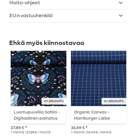
Hoito-ohjeet
EU:n vastuuhenkilö
Ehkä myös kiinnostavaa
от Albstoffe
от Albstoffe
Luomupuuvilla Satiini -
Organic Canvas -
O
Digitaalinen painatus
Hamburger Liebe
D
Midnight Moth Musta
Digitaalinen tuloste
B
27,89 € *
33,49 € *
33,
Sininen
Beetles & Bugs Grids
P
1
metriä
| 27,89 € / metriä
1
metriä
| 33,49 € / metriä
1
me
Navy