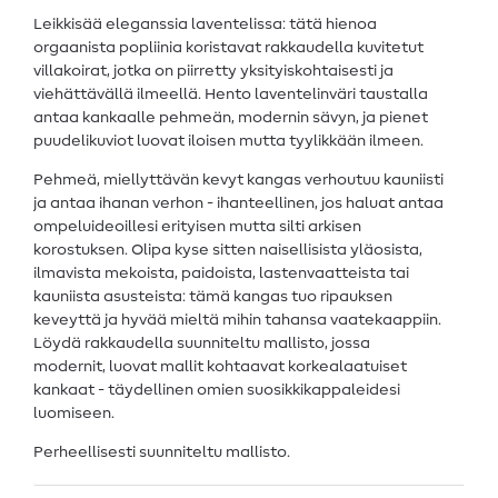
Leikkisää eleganssia laventelissa: tätä hienoa
orgaanista popliinia koristavat rakkaudella kuvitetut
villakoirat, jotka on piirretty yksityiskohtaisesti ja
viehättävällä ilmeellä. Hento laventelinväri taustalla
antaa kankaalle pehmeän, modernin sävyn, ja pienet
puudelikuviot luovat iloisen mutta tyylikkään ilmeen.
Pehmeä, miellyttävän kevyt kangas verhoutuu kauniisti
ja antaa ihanan verhon - ihanteellinen, jos haluat antaa
ompeluideoillesi erityisen mutta silti arkisen
korostuksen. Olipa kyse sitten naisellisista yläosista,
ilmavista mekoista, paidoista, lastenvaatteista tai
kauniista asusteista: tämä kangas tuo ripauksen
keveyttä ja hyvää mieltä mihin tahansa vaatekaappiin.
Löydä rakkaudella suunniteltu mallisto, jossa
modernit, luovat mallit kohtaavat korkealaatuiset
kankaat - täydellinen omien suosikkikappaleidesi
luomiseen.
Perheellisesti suunniteltu mallisto.