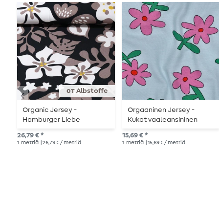
от Albstoffe
Organic Jersey -
Orgaaninen Jersey -
Hamburger Liebe
Kukat vaaleansininen
Digitaalipainatus Musta
26,79 € *
15,69 € *
1
metriä
| 26,79 € / metriä
1
metriä
| 15,69 € / metriä