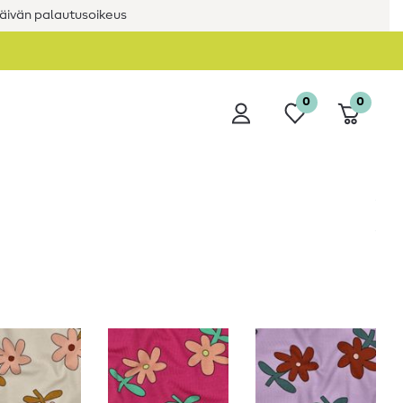
äivän palautusoikeus
0
0