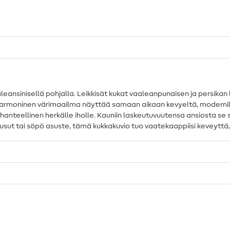
leansinisellä pohjalla. Leikkisät kukat vaaleanpunaisen ja persikan
n. Harmoninen värimaailma näyttää samaan aikaan kevyeltä, modernil
ihanteellinen herkälle iholle. Kauniin laskeutuvuutensa ansiosta se s
housut tai söpö asuste, tämä kukkakuvio tuo vaatekaappiisi keveyttä,