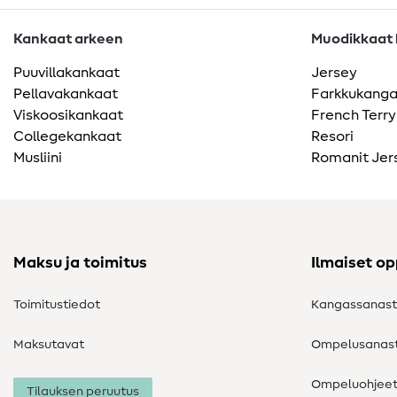
Kankaat arkeen
Muodikkaat k
Puuvillakankaat
Jersey
Pellavakankaat
Farkkukang
Viskoosikankaat
French Terry
Collegekankaat
Resori
Musliini
Romanit Jer
Maksu ja toimitus
Ilmaiset o
Toimitustiedot
Kangassanas
Maksutavat
Ompelusanas
Ompeluohjee
Tilauksen peruutus