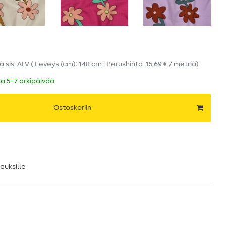
iä
sis. ALV
( Leveys (cm): 148 cm | Perushinta
15,69 € / metriä
)
ka 5–7 arkipäivää
Ostoskoriin
lauksille