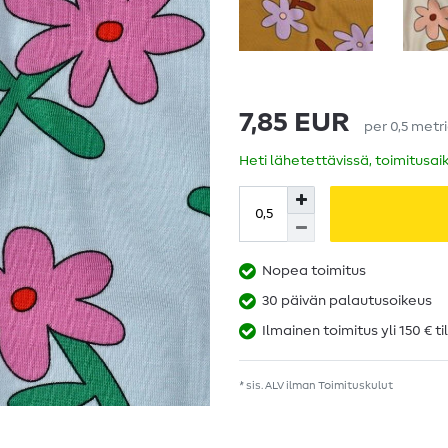
7,85 EUR
per
0,5
metr
Heti lähetettävissä, toimitusai
Nopea toimitus
30 päivän palautusoikeus
Ilmainen toimitus yli 150 € ti
* sis. ALV ilman
Toimituskulut