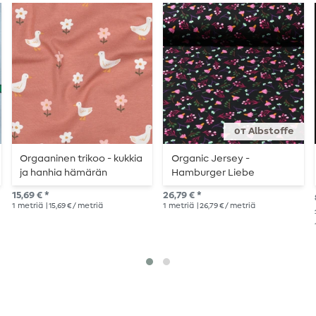
от Albstoffe
Orgaaninen trikoo - kukkia
Organic Jersey -
ja hanhia hämärän
Hamburger Liebe
vaaleanpunainen
Digitaalipainatus
15,69 € *
26,79 € *
Evermore Everything
1
metriä
| 15,69 € / metriä
1
metriä
| 26,79 € / metriä
Musta