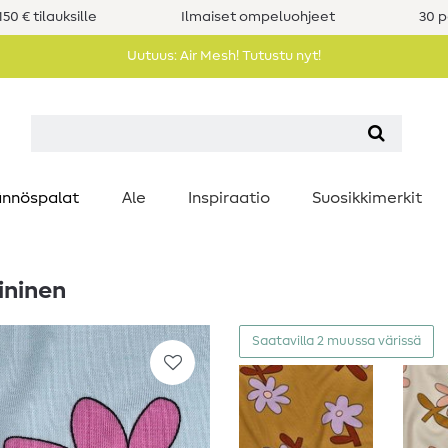
50 € tilauksille
Ilmaiset ompeluohjeet
30 p
Uutuus: Air Mesh! Tutustu nyt!
nnöspalat
Ale
Inspiraatio
Suosikkimerkit
ininen
Saatavilla 2 muussa värissä