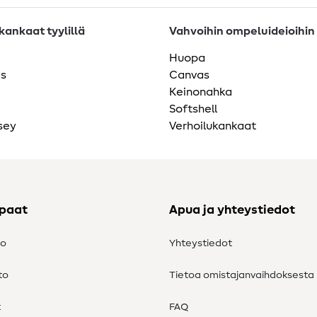
ankaat tyylillä
Vahvoihin ompeluideioihin
Huopa
as
Canvas
Keinonahka
Softshell
sey
Verhoilukankaat
ppaat
Apua ja yhteystiedot
to
Yhteystiedot
to
Tietoa omistajanvaihdoksesta
t
FAQ