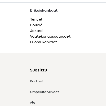
Erikoiskankaat
Tencel
Bouclé
Jakardi
Vaatekangasuutuudet
Luomukankaat
Suosittu
Kankaat
Ompelutarvikkeet
Ale