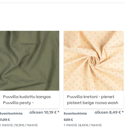
Puuvilla kudottu kangas
Puuvilla kretoni - pienet
L
Puuvilla pesty -
pisteet beige roosa wash
k
yksivärinen armeijan
alkaen 10,19 € *
alkaen 8,49 € *
Suositushinta
Suositushinta
Suo
vihreä
11,99 €
9,99 €
9,9
1
metriä
| 10,19 € / metriä
1
metriä
| 8,49 € / metriä
1
me