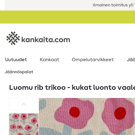
Ilmainen toimitus yli 1
Uutuudet
Kankaat
Ompelutarvikkeet
Jää
Jäännöspalat
Luomu rib trikoo - kukat luonto vaa