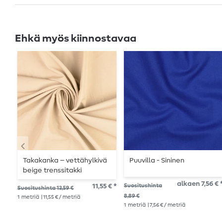
Ehkä myös kiinnostavaa
Takakanka – vettähylkivä
Puuvilla - Sininen
beige trenssitakki
alkaen 7,56 € 
11,55 € *
Suositushinta
Suositushinta 13,59 €
8,89 €
1
metriä
| 11,55 € / metriä
1
metriä
| 7,56 € / metriä