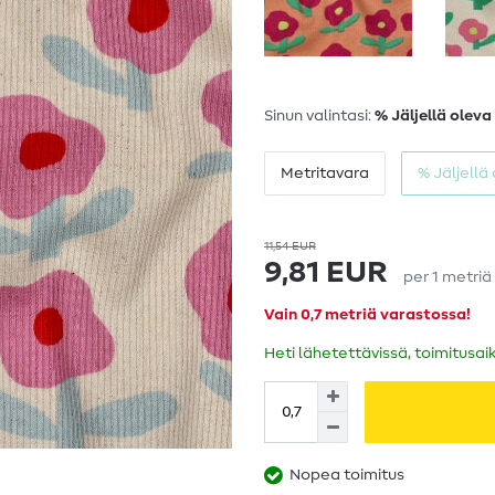
Sinun valintasi:
% Jäljellä oleva
Metritavara
% Jäljellä
11,54 EUR
9,81 EUR
per
1
metriä
Vain 0,7 metriä varastossa!
Heti lähetettävissä, toimitusai
Nopea toimitus