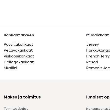
Kankaat arkeen
Muodikkaat k
Puuvillakankaat
Jersey
Pellavakankaat
Farkkukang
Viskoosikankaat
French Terry
Collegekankaat
Resori
Musliini
Romanit Jer
Maksu ja toimitus
Ilmaiset o
Toimitustiedot
Kangassanas