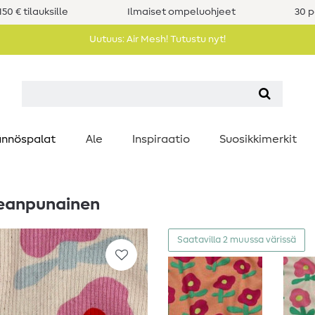
50 € tilauksille
Ilmaiset ompeluohjeet
30 p
Uutuus: Air Mesh! Tutustu nyt!
nnöspalat
Ale
Inspiraatio
Suosikkimerkit
leanpunainen
Saatavilla 2 muussa värissä