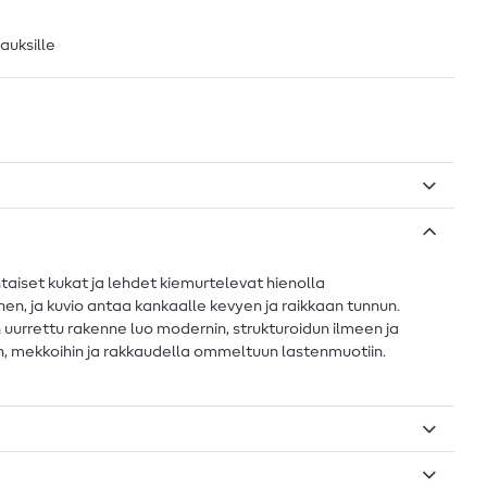
lauksille
taiset kukat ja lehdet kiemurtelevat hienolla
inen, ja kuvio antaa kankaalle kevyen ja raikkaan tunnun.
 uurrettu rakenne luo modernin, strukturoidun ilmeen ja
ihin, mekkoihin ja rakkaudella ommeltuun lastenmuotiin.