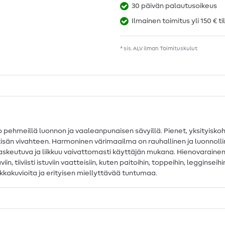
30 päivän palautusoikeus
Ilmainen toimitus yli 150 € ti
* sis. ALV ilman
Toimituskulut
 pehmeillä luonnon ja vaaleanpunaisen sävyillä. Pienet, yksityiskoh
ikkisän vivahteen. Harmoninen värimaailma on rauhallinen ja luonnoll
laskeutuva ja liikkuu vaivattomasti käyttäjän mukana. Hienovarainen
 tiiviisti istuviin vaatteisiin, kuten paitoihin, toppeihin, legginse
ukkakuvioita ja erityisen miellyttävää tuntumaa.