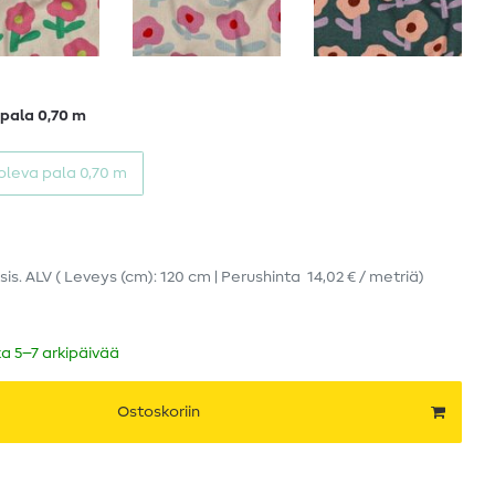
 pala 0,70 m
 oleva pala 0,70 m
sis. ALV
( Leveys (cm): 120 cm | Perushinta
14,02 € / metriä
)
ka 5–7 arkipäivää
Ostoskoriin