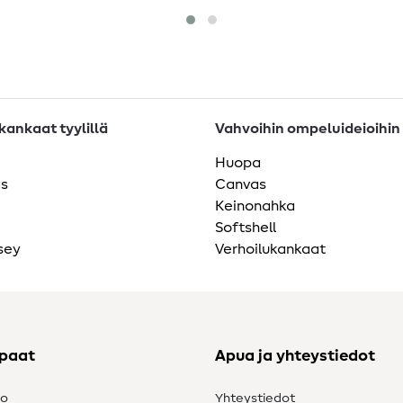
ankaat tyylillä
Vahvoihin ompeluideioihin
Huopa
as
Canvas
Keinonahka
Softshell
sey
Verhoilukankaat
ppaat
Apua ja yhteystiedot
to
Yhteystiedot