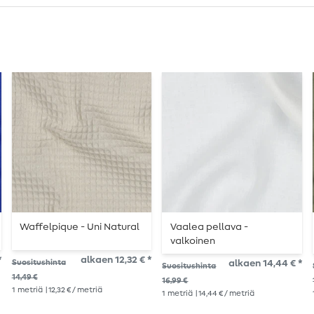
Waffelpique - Uni Natural
Vaalea pellava -
valkoinen
*
alkaen 12,32 € *
Suositushinta
alkaen 14,44 € *
Suositushinta
14,49 €
16,99 €
1
metriä
| 12,32 € / metriä
1
metriä
| 14,44 € / metriä