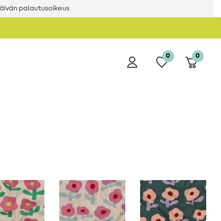
äivän palautusoikeus
0
0