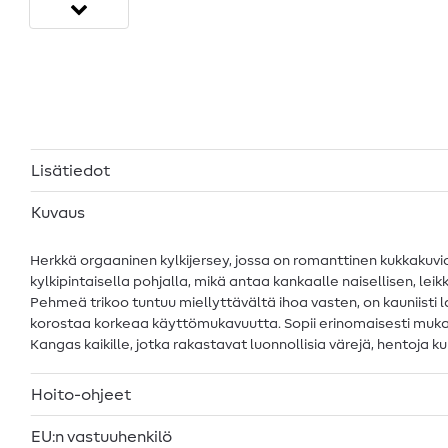
Lisätiedot
Kuvaus
Herkkä orgaaninen kylkijersey, jossa on romanttinen kukkakuvio
kylkipintaisella pohjalla, mikä antaa kankaalle naisellisen, le
Pehmeä trikoo tuntuu miellyttävältä ihoa vasten, on kauniisti 
korostaa korkeaa käyttömukavuutta. Sopii erinomaisesti mukaviin,
Kangas kaikille, jotka rakastavat luonnollisia värejä, hentoja k
Hoito-ohjeet
EU:n vastuuhenkilö