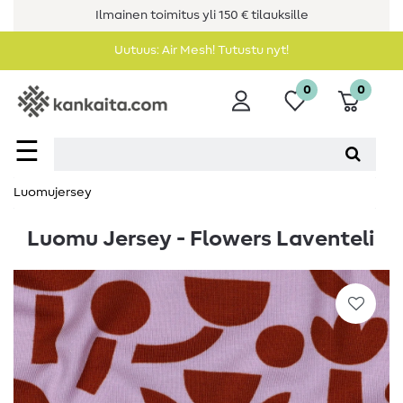
Ilmainen toimitus yli 150 € tilauksille
Uutuus: Air Mesh! Tutustu nyt!
0
0
☰
Luomujersey
Luomu Jersey - Flowers Laventeli