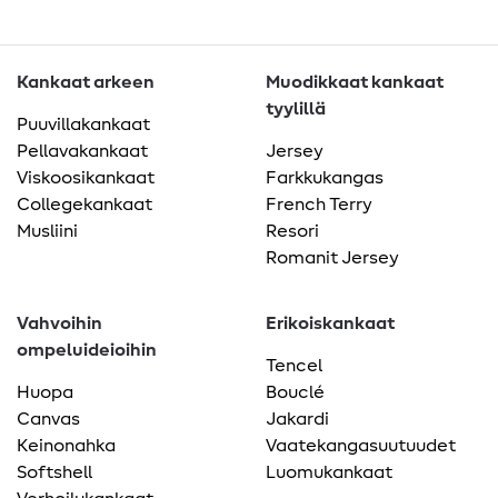
Kankaat arkeen
Muodikkaat kankaat
tyylillä
Puuvillakankaat
Pellavakankaat
Jersey
Viskoosikankaat
Farkkukangas
Collegekankaat
French Terry
Musliini
Resori
Romanit Jersey
Vahvoihin
Erikoiskankaat
ompeluideioihin
Tencel
Huopa
Bouclé
Canvas
Jakardi
Keinonahka
Vaatekangasuutuudet
Softshell
Luomukankaat