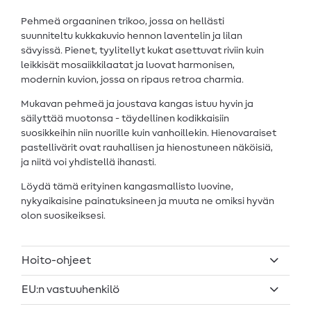
Pehmeä orgaaninen trikoo, jossa on hellästi
suunniteltu kukkakuvio hennon laventelin ja lilan
sävyissä. Pienet, tyylitellyt kukat asettuvat riviin kuin
leikkisät mosaiikkilaatat ja luovat harmonisen,
modernin kuvion, jossa on ripaus retroa charmia.
Mukavan pehmeä ja joustava kangas istuu hyvin ja
säilyttää muotonsa - täydellinen kodikkaisiin
suosikkeihin niin nuorille kuin vanhoillekin. Hienovaraiset
pastellivärit ovat rauhallisen ja hienostuneen näköisiä,
ja niitä voi yhdistellä ihanasti.
Löydä tämä erityinen kangasmallisto luovine,
nykyaikaisine painatuksineen ja muuta ne omiksi hyvän
olon suosikeiksesi.
Hoito-ohjeet
EU:n vastuuhenkilö