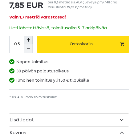
per
0,5
metriä
sis. ALV
( Leveys (cm): 148 cm |
7,85 EUR
Perushinta
15,69 € / metriä
)
Vain 1,7 metriä varastossa!
Heti lähetettävissä, toimitusaika 5–7 arkipäivää
Ostoskoriin
Nopea toimitus
30 päivän palautusoikeus
Ilmainen toimitus yli 150 € tilauksille
* sis. ALV ilman
Toimituskulut
Lisätiedot
Kuvaus