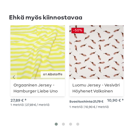
Ehkä myös kiinnostavaa
-50%
от Albstoffe
Orgaaninen Jersey -
Luomu Jersey - Vesiväri
O
Hamburger Liebe Uno
Höyhenet Valkoinen
J
Kesäraidat Ecru
Ruskea
B
27,89 € *
10,90 € *
29,
Suositushinta 21,79 €
Keltainen
1
metriä
| 27,89 € / metriä
1
me
1
metriä
| 10,90 € / metriä