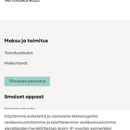
Verhoilukankaat
Maksu ja toimitus
Toimitustiedot
Maksutavat
Tilauksen peruutus
Ilmaiset oppaat
Kangassanasto
Käytämme evästeitä ja vastaavia teknologioita
Ompelusanasto
verkkosivustollamme ja käsittelemme verkkosivustomme
vierailijoiden henkilötietoja (esim. IP-osoite), esimerkiksi
Ompeluohjeet