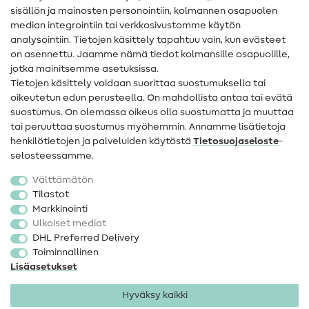
sisällön ja mainosten personointiin, kolmannen osapuolen
median integrointiin tai verkkosivustomme käytön
Apua ja yhteystiedot
analysointiin. Tietojen käsittely tapahtuu vain, kun evästeet
on asennettu. Jaamme nämä tiedot kolmansille osapuolille,
Yhteystiedot
jotka mainitsemme asetuksissa.
Tietoa omistajanvaihdoksesta
Tietojen käsittely voidaan suorittaa suostumuksella tai
oikeutetun edun perusteella. On mahdollista antaa tai evätä
FAQ
suostumus. On olemassa oikeus olla suostumatta ja muuttaa
tai peruuttaa suostumus myöhemmin. Annamme lisätietoja
Peruutusoikeus
henkilötietojen ja palveluiden käytöstä
Tietosuojaseloste
-
Suosittu
selosteessamme.
Välttämätön
Kankaat
Tilastot
Markkinointi
Ompelutarvikkeet
Ulkoiset mediat
Ale
DHL Preferred Delivery
Toiminnallinen
Lisäasetukset
Hyväksy kaikki