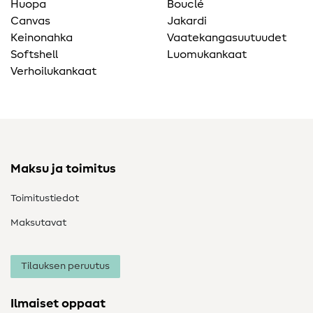
Huopa
Bouclé
Canvas
Jakardi
Keinonahka
Vaatekangasuutuudet
Softshell
Luomukankaat
Verhoilukankaat
Maksu ja toimitus
Toimitustiedot
Maksutavat
Tilauksen peruutus
Ilmaiset oppaat