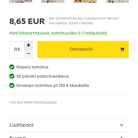
per
0,5
metriä
sis. ALV
( Leveys (cm): 145 cm |
8,65 EUR
Perushinta
17,29 € / metriä
)
Heti lähetettävissä, toimitusaika 5–7 arkipäivää
Ostoskoriin
Nopea toimitus
30 päivän palautusoikeus
Ilmainen toimitus yli 150 € tilauksille
* sis. ALV ilman
Toimituskulut
Lisätiedot