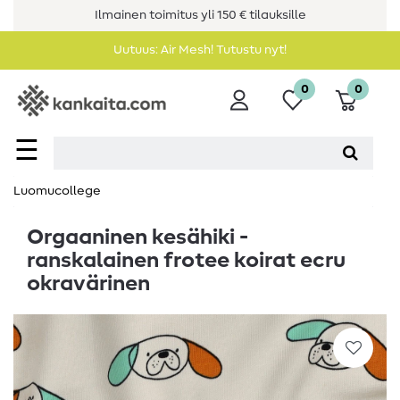
Ilmainen toimitus yli 150 € tilauksille
Uutuus: Air Mesh! Tutustu nyt!
0
0
☰
Luomucollege
Orgaaninen kesähiki -
ranskalainen frotee koirat ecru
okravärinen