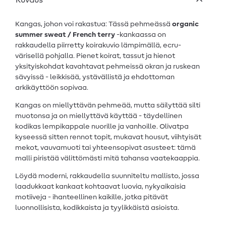
Kuvaus
Kangas, johon voi rakastua: Tässä pehmeässä
organic
summer sweat / French terry
-kankaassa on
rakkaudella piirretty koirakuvio lämpimällä, ecru-
värisellä pohjalla. Pienet koirat, tassut ja hienot
yksityiskohdat kavahtavat pehmeissä okran ja ruskean
sävyissä - leikkisää, ystävällistä ja ehdottoman
arkikäyttöön sopivaa.
Kangas on miellyttävän pehmeää, mutta säilyttää silti
muotonsa ja on miellyttävä käyttää - täydellinen
kodikas lempikappale nuorille ja vanhoille. Olivatpa
kyseessä sitten rennot topit, mukavat housut, viihtyisät
mekot, vauvamuoti tai yhteensopivat asusteet: tämä
malli piristää välittömästi mitä tahansa vaatekaappia.
Löydä moderni, rakkaudella suunniteltu mallisto, jossa
laadukkaat kankaat kohtaavat luovia, nykyaikaisia
motiiveja - ihanteellinen kaikille, jotka pitävät
luonnollisista, kodikkaista ja tyylikkäistä asioista.