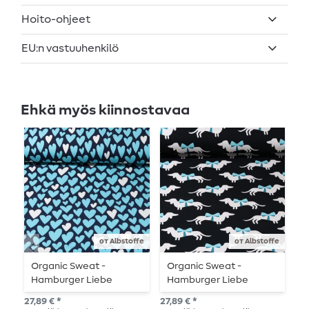
Hoito-ohjeet
EU:n vastuuhenkilö
Ehkä myös kiinnostavaa
от Albstoffe
от Albstoffe
Organic Sweat -
Organic Sweat -
O
Hamburger Liebe
Hamburger Liebe
k
Digitaalinen tuloste
Digitaalinen tuloste
Q
27,89 € *
27,89 € *
27,
Hand On Heart Honest
Bling Bling Wiener Dog
G