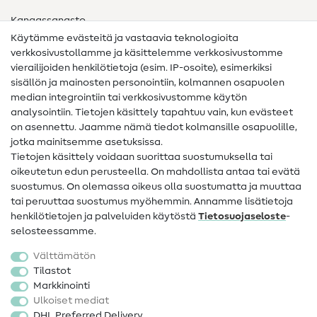
Kangassanasto
Käytämme evästeitä ja vastaavia teknologioita
Ompelusanasto
verkkosivustollamme ja käsittelemme verkkosivustomme
vierailijoiden henkilötietoja (esim. IP-osoite), esimerkiksi
Ompeluohjeet
sisällön ja mainosten personointiin, kolmannen osapuolen
median integrointiin tai verkkosivustomme käytön
Apua ja yhteystiedot
analysointiin. Tietojen käsittely tapahtuu vain, kun evästeet
on asennettu. Jaamme nämä tiedot kolmansille osapuolille,
Yhteystiedot
jotka mainitsemme asetuksissa.
Tietoa omistajanvaihdoksesta
Tietojen käsittely voidaan suorittaa suostumuksella tai
oikeutetun edun perusteella. On mahdollista antaa tai evätä
FAQ
suostumus. On olemassa oikeus olla suostumatta ja muuttaa
tai peruuttaa suostumus myöhemmin. Annamme lisätietoja
Peruutusoikeus
henkilötietojen ja palveluiden käytöstä
Tietosuojaseloste
-
Suosittu
selosteessamme.
Välttämätön
Kankaat
Tilastot
Markkinointi
Ompelutarvikkeet
Ulkoiset mediat
Ale
DHL Preferred Delivery