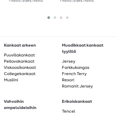
1
metriä
| 27,89 € / metriä
1
metriä
| 27,89 € / metriä
1
me
Navy Rehellinen
Musta
laivasto
Kankaat arkeen
Muodikkaat kankaat
tyylillä
Puuvillakankaat
Pellavakankaat
Jersey
Viskoosikankaat
Farkkukangas
Collegekankaat
French Terry
Musliini
Resori
Romanit Jersey
Vahvoihin
Erikoiskankaat
ompeluideioihin
Tencel