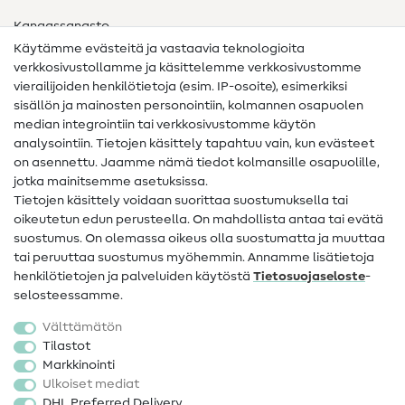
Kangassanasto
Käytämme evästeitä ja vastaavia teknologioita
Ompelusanasto
verkkosivustollamme ja käsittelemme verkkosivustomme
vierailijoiden henkilötietoja (esim. IP-osoite), esimerkiksi
Ompeluohjeet
sisällön ja mainosten personointiin, kolmannen osapuolen
median integrointiin tai verkkosivustomme käytön
Apua ja yhteystiedot
analysointiin. Tietojen käsittely tapahtuu vain, kun evästeet
on asennettu. Jaamme nämä tiedot kolmansille osapuolille,
Yhteystiedot
jotka mainitsemme asetuksissa.
Tietoa omistajanvaihdoksesta
Tietojen käsittely voidaan suorittaa suostumuksella tai
oikeutetun edun perusteella. On mahdollista antaa tai evätä
FAQ
suostumus. On olemassa oikeus olla suostumatta ja muuttaa
tai peruuttaa suostumus myöhemmin. Annamme lisätietoja
Peruutusoikeus
henkilötietojen ja palveluiden käytöstä
Tietosuojaseloste
-
Suosittu
selosteessamme.
Välttämätön
Kankaat
Tilastot
Markkinointi
Ompelutarvikkeet
Ulkoiset mediat
Ale
DHL Preferred Delivery