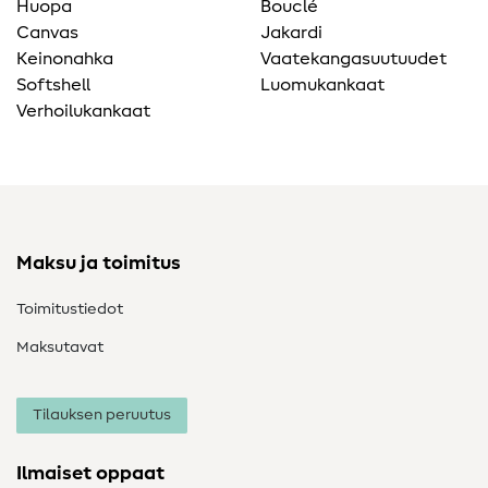
Huopa
Bouclé
Canvas
Jakardi
Keinonahka
Vaatekangasuutuudet
Softshell
Luomukankaat
Verhoilukankaat
Maksu ja toimitus
Toimitustiedot
Maksutavat
Tilauksen peruutus
Ilmaiset oppaat