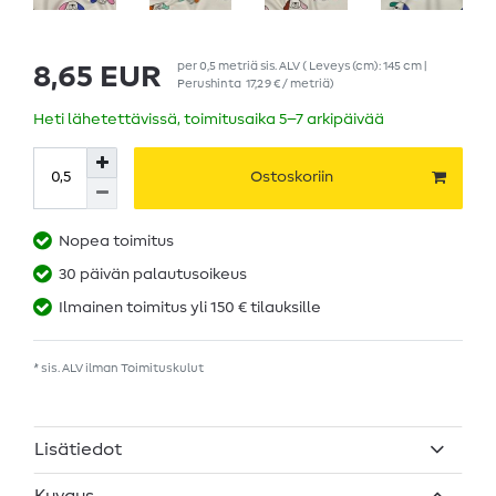
per
0,5
metriä
sis. ALV
( Leveys (cm): 145 cm |
8,65 EUR
Perushinta
17,29 € / metriä
)
Heti lähetettävissä, toimitusaika 5–7 arkipäivää
Ostoskoriin
Nopea toimitus
30 päivän palautusoikeus
Ilmainen toimitus yli 150 € tilauksille
* sis. ALV ilman
Toimituskulut
Lisätiedot