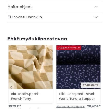
Hoito-ohjeet
EU:n vastuuhenkilö
Ehkä myös kiinnostavaa
Loppuunmyyty
от Albstoffe
Bio-kesähuppari –
Hiki - Jacquard Travel
L
French Terry,
World Tundra Stepper
T
ruudullinen, beige-khaki
Sininen
19,39 € *
28,47 € *
Suositushinta 33,49 €
Suo