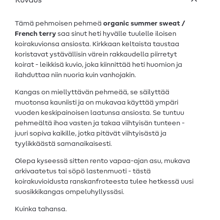
Kuvaus
Tämä pehmoisen pehmeä
organic summer sweat /
French terry
saa sinut heti hyvälle tuulelle iloisen
koirakuvionsa ansiosta. Kirkkaan keltaista taustaa
koristavat ystävällisin värein rakkaudella piirretyt
koirat - leikkisä kuvio, joka kiinnittää heti huomion ja
ilahduttaa niin nuoria kuin vanhojakin.
Kangas on miellyttävän pehmeää, se säilyttää
muotonsa kauniisti ja on mukavaa käyttää ympäri
vuoden keskipainoisen laatunsa ansiosta. Se tuntuu
pehmeältä ihoa vasten ja takaa viihtyisän tunteen -
juuri sopiva kaikille, jotka pitävät viihtyisästä ja
tyylikkäästä samanaikaisesti.
Olepa kyseessä sitten rento vapaa-ajan asu, mukava
arkivaatetus tai söpö lastenmuoti - tästä
koirakuvioidusta ranskanfroteesta tulee hetkessä uusi
suosikkikangas ompeluhyllyssäsi.
Kuinka tahansa.