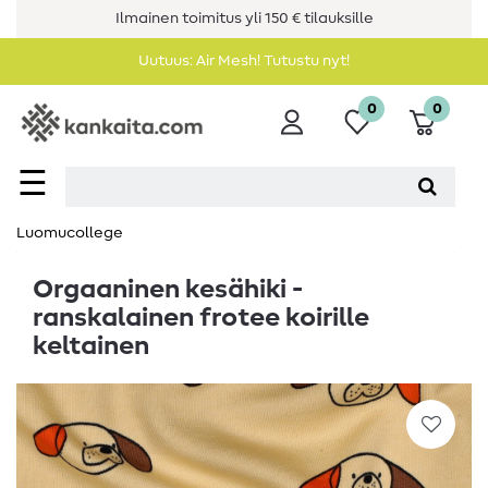
Ilmainen toimitus yli 150 € tilauksille
Uutuus: Air Mesh! Tutustu nyt!
0
0
☰
Luomucollege
Orgaaninen kesähiki -
ranskalainen frotee koirille
keltainen