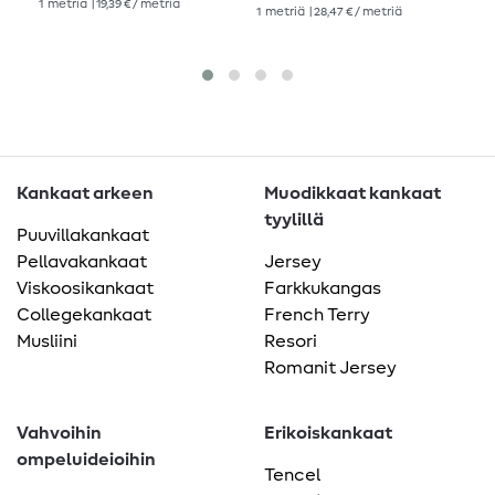
1
metriä
| 19,39 € / metriä
1
metriä
| 28,47 € / metriä
17,4
1
me
Kankaat arkeen
Muodikkaat kankaat
tyylillä
Puuvillakankaat
Pellavakankaat
Jersey
Viskoosikankaat
Farkkukangas
Collegekankaat
French Terry
Musliini
Resori
Romanit Jersey
Vahvoihin
Erikoiskankaat
ompeluideioihin
Tencel