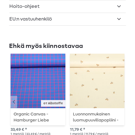
Hoito-ohjeet
EU:n vastuuhenkilö
Ehkä myös kiinnostavaa
от Albstoffe
Organic Canvas -
Luonnonmukainen
L
Hamburger Liebe
luomupuuvillapopliini -
y
Digitaalinen tuloste
luonnollinen hedelmä
33,49 € *
11,79 € *
12,
Beetles & Bugs Grids
1
metriä
| 33,49 € / metriä
1
metriä
| 11,79 € / metriä
1
me