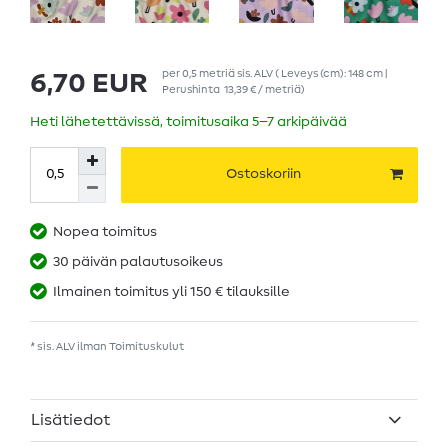
per
0,5
metriä
sis. ALV
( Leveys (cm): 148 cm |
6,70 EUR
Perushinta
13,39 € / metriä
)
Heti lähetettävissä, toimitusaika 5–7 arkipäivää
Ostoskoriin
Nopea toimitus
30 päivän palautusoikeus
Ilmainen toimitus yli 150 € tilauksille
* sis. ALV ilman
Toimituskulut
Lisätiedot