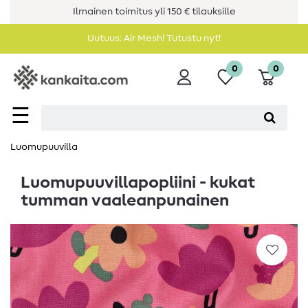
Ilmainen toimitus yli 150 € tilauksille
Uutuus: Air Mesh! Tutustu nyt!
0
0
☰
Luomupuuvilla
Luomupuuvillapopliini - kukat
tumman vaaleanpunainen