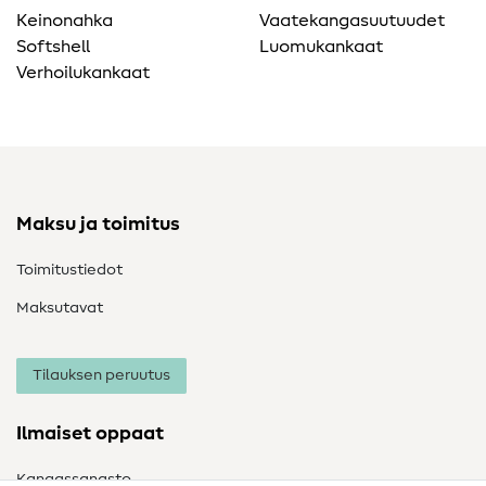
Keinonahka
Vaatekangasuutuudet
Softshell
Luomukankaat
Verhoilukankaat
Maksu ja toimitus
Toimitustiedot
Maksutavat
Tilauksen peruutus
Ilmaiset oppaat
Kangassanasto