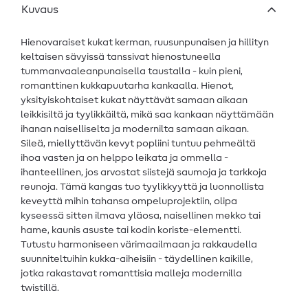
Kuvaus
Hienovaraiset kukat kerman, ruusunpunaisen ja hillityn
keltaisen sävyissä tanssivat hienostuneella
tummanvaaleanpunaisella taustalla - kuin pieni,
romanttinen kukkapuutarha kankaalla. Hienot,
yksityiskohtaiset kukat näyttävät samaan aikaan
leikkisiltä ja tyylikkäiltä, mikä saa kankaan näyttämään
ihanan naiselliselta ja modernilta samaan aikaan.
Sileä, miellyttävän kevyt popliini tuntuu pehmeältä
ihoa vasten ja on helppo leikata ja ommella -
ihanteellinen, jos arvostat siistejä saumoja ja tarkkoja
reunoja. Tämä kangas tuo tyylikkyyttä ja luonnollista
keveyttä mihin tahansa ompeluprojektiin, olipa
kyseessä sitten ilmava yläosa, naisellinen mekko tai
hame, kaunis asuste tai kodin koriste-elementti.
Tutustu harmoniseen värimaailmaan ja rakkaudella
suunniteltuihin kukka-aiheisiin - täydellinen kaikille,
jotka rakastavat romanttisia malleja modernilla
twistillä.