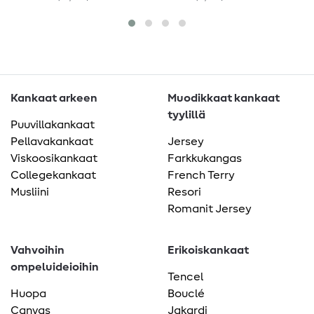
Sininen
Kankaat arkeen
Muodikkaat kankaat
tyylillä
Puuvillakankaat
Pellavakankaat
Jersey
Viskoosikankaat
Farkkukangas
Collegekankaat
French Terry
Musliini
Resori
Romanit Jersey
Vahvoihin
Erikoiskankaat
ompeluideioihin
Tencel
Huopa
Bouclé
Canvas
Jakardi