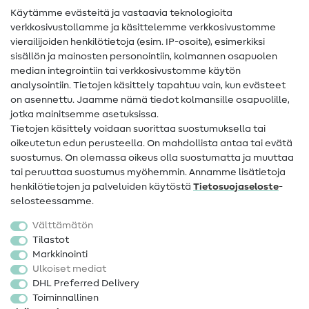
Käytämme evästeitä ja vastaavia teknologioita
Ompelusanasto
verkkosivustollamme ja käsittelemme verkkosivustomme
vierailijoiden henkilötietoja (esim. IP-osoite), esimerkiksi
Ompeluohjeet
sisällön ja mainosten personointiin, kolmannen osapuolen
median integrointiin tai verkkosivustomme käytön
Apua ja yhteystiedot
analysointiin. Tietojen käsittely tapahtuu vain, kun evästeet
on asennettu. Jaamme nämä tiedot kolmansille osapuolille,
Yhteystiedot
jotka mainitsemme asetuksissa.
Tietoa omistajanvaihdoksesta
Tietojen käsittely voidaan suorittaa suostumuksella tai
oikeutetun edun perusteella. On mahdollista antaa tai evätä
FAQ
suostumus. On olemassa oikeus olla suostumatta ja muuttaa
tai peruuttaa suostumus myöhemmin. Annamme lisätietoja
Peruutusoikeus
henkilötietojen ja palveluiden käytöstä
Tietosuojaseloste
-
Suosittu
selosteessamme.
Välttämätön
Kankaat
Tilastot
Markkinointi
Ompelutarvikkeet
Ulkoiset mediat
Ale
DHL Preferred Delivery
Toiminnallinen