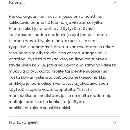
Kuvaus
Herkkä orgaaninen musliini, jossa on romanttinen
kukkakuvio pehmeillä luonnon ja vihreän sävyillä.
Hienot kukat ja lehdet levittäytyvät elävästi
kankaaseen luoden modernin ja ajattoman ilmeen.
Hieman rypytetty pinta antaa musliinille sen
tyypillisen, pehmeästi laskeutuvan rakenteen ja tekee
siitä ihanan miellyttävän ihoa vasten. Kangas hellii
vartaloa löysästi ja takaa kevyen, ilmavan tunteen -
täydellinen kaikille, jotka haluavat olla samanaikaisesti
mukavia ja tyylikkäitä. Isoille tai pienille suosikeille:
Tästä kukkamysliinistä voit luoda hetkessä herkkiä,
uniikkeja ja luonnollisen viehättäviä, jokapäiväiseen
käyttöön sopivia vaatekappaleita. Tutustu
monipuoliseen mallistoon, jossa on muita moderneja
malleja laadukkailla kankailla, ja löydä
henkilökohtainen suosikkilookisi.
Hoito-ohjeet