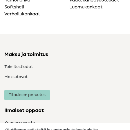
Keinonahka
Vaatekangasuutuudet
Softshell
Luomukankaat
Verhoilukankaat
Maksu ja toimitus
Toimitustiedot
Maksutavat
Tilauksen peruutus
Ilmaiset oppaat
Kangassanasto