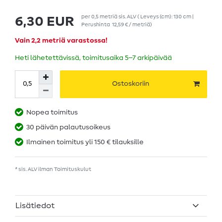
per
0,5
metriä
sis. ALV
( Leveys (cm): 130 cm |
6,30 EUR
Perushinta
12,59 € / metriä
)
Vain 2,2 metriä varastossa!
Heti lähetettävissä, toimitusaika 5–7 arkipäivää
Ostoskoriin
Nopea toimitus
30 päivän palautusoikeus
Ilmainen toimitus yli 150 € tilauksille
* sis. ALV ilman
Toimituskulut
Lisätiedot