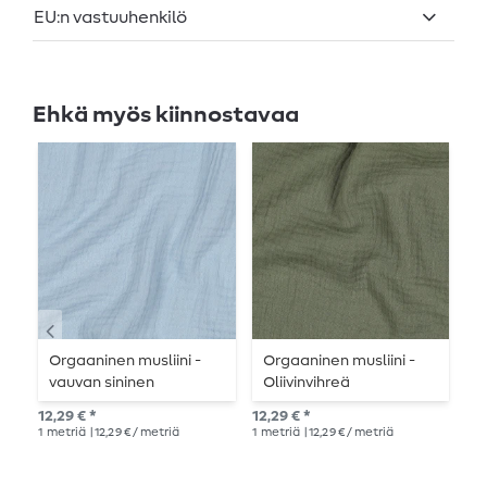
EU:n vastuuhenkilö
Ehkä myös kiinnostavaa
Orgaaninen musliini -
Orgaaninen musliini -
O
vauvan sininen
Oliivinvihreä
p
12,29 € *
12,29 € *
12,
1
metriä
| 12,29 € / metriä
1
metriä
| 12,29 € / metriä
1
me