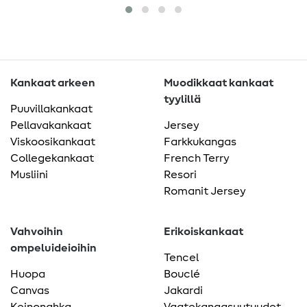
Kankaat arkeen
Muodikkaat kankaat
tyylillä
Puuvillakankaat
Pellavakankaat
Jersey
Viskoosikankaat
Farkkukangas
Collegekankaat
French Terry
Musliini
Resori
Romanit Jersey
Vahvoihin
Erikoiskankaat
ompeluideioihin
Tencel
Huopa
Bouclé
Canvas
Jakardi