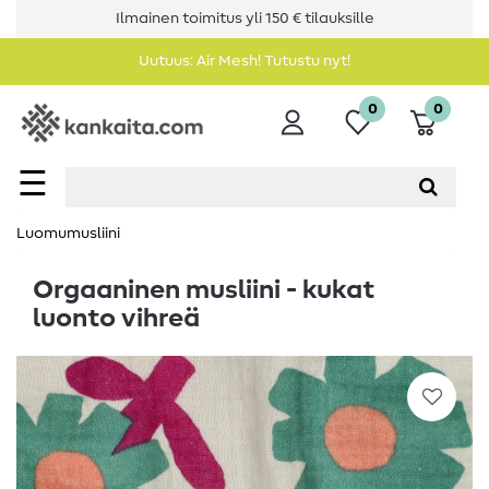
Ilmainen toimitus yli 150 € tilauksille
Uutuus: Air Mesh! Tutustu nyt!
0
0
☰
Luomumusliini
Orgaaninen musliini - kukat
luonto vihreä