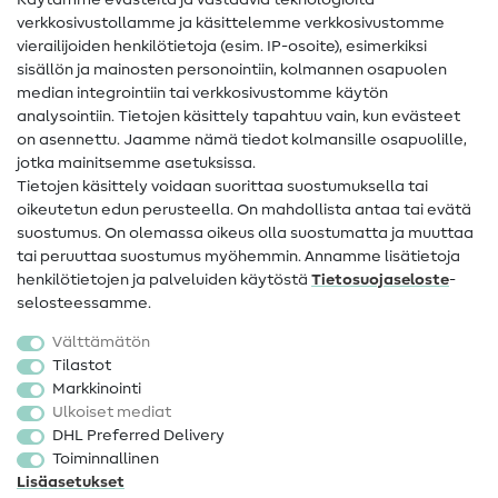
Käytämme evästeitä ja vastaavia teknologioita
Ompelusanasto
verkkosivustollamme ja käsittelemme verkkosivustomme
vierailijoiden henkilötietoja (esim. IP-osoite), esimerkiksi
Ompeluohjeet
sisällön ja mainosten personointiin, kolmannen osapuolen
median integrointiin tai verkkosivustomme käytön
Apua ja yhteystiedot
analysointiin. Tietojen käsittely tapahtuu vain, kun evästeet
on asennettu. Jaamme nämä tiedot kolmansille osapuolille,
Yhteystiedot
jotka mainitsemme asetuksissa.
Tietoa omistajanvaihdoksesta
Tietojen käsittely voidaan suorittaa suostumuksella tai
oikeutetun edun perusteella. On mahdollista antaa tai evätä
FAQ
suostumus. On olemassa oikeus olla suostumatta ja muuttaa
tai peruuttaa suostumus myöhemmin. Annamme lisätietoja
Peruutusoikeus
henkilötietojen ja palveluiden käytöstä
Tietosuojaseloste
-
Suosittu
selosteessamme.
Välttämätön
Kankaat
Tilastot
Markkinointi
Ompelutarvikkeet
Ulkoiset mediat
Ale
DHL Preferred Delivery
Toiminnallinen
Lisäasetukset