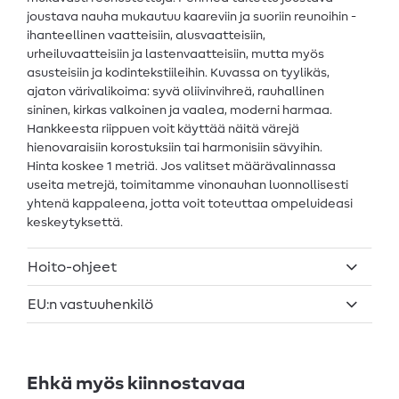
joustava nauha mukautuu kaareviin ja suoriin reunoihin -
ihanteellinen vaatteisiin, alusvaatteisiin,
urheiluvaatteisiin ja lastenvaatteisiin, mutta myös
asusteisiin ja kodintekstiileihin. Kuvassa on tyylikäs,
ajaton värivalikoima: syvä oliivinvihreä, rauhallinen
sininen, kirkas valkoinen ja vaalea, moderni harmaa.
Hankkeesta riippuen voit käyttää näitä värejä
hienovaraisiin korostuksiin tai harmonisiin sävyihin.
Hinta koskee 1 metriä. Jos valitset määrävalinnassa
useita metrejä, toimitamme vinonauhan luonnollisesti
yhtenä kappaleena, jotta voit toteuttaa ompeluideasi
keskeytyksettä.
Hoito-ohjeet
EU:n vastuuhenkilö
Ehkä myös kiinnostavaa