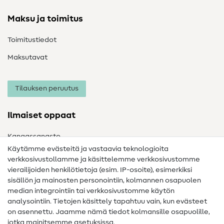
Maksu ja toimitus
Toimitustiedot
Maksutavat
Tilauksen peruutus
Ilmaiset oppaat
Kangassanasto
Käytämme evästeitä ja vastaavia teknologioita
Ompelusanasto
verkkosivustollamme ja käsittelemme verkkosivustomme
vierailijoiden henkilötietoja (esim. IP-osoite), esimerkiksi
Ompeluohjeet
sisällön ja mainosten personointiin, kolmannen osapuolen
Apua ja yhteystiedot
median integrointiin tai verkkosivustomme käytön
analysointiin. Tietojen käsittely tapahtuu vain, kun evästeet
on asennettu. Jaamme nämä tiedot kolmansille osapuolille,
Yhteystiedot
jotka mainitsemme asetuksissa.