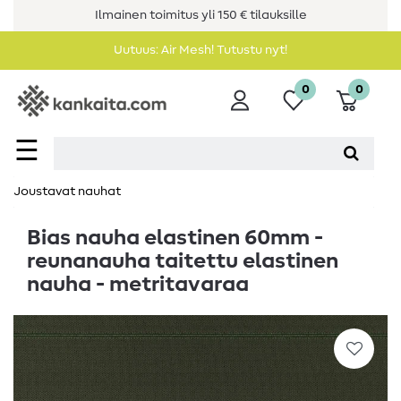
Ilmainen toimitus yli 150 € tilauksille
Uutuus: Air Mesh! Tutustu nyt!
0
0
☰
Joustavat nauhat
Bias nauha elastinen 60mm -
reunanauha taitettu elastinen
nauha - metritavaraa