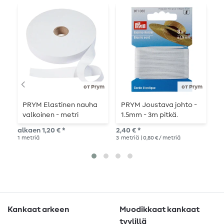
L
от Prym
от Prym
PRYM Elastinen nauha
PRYM Joustava johto -
P
valkoinen - metri
1.5mm - 3m pitkä.
k
kerrallaan
p
alkaen 1,20 € *
2,40 € *
5,4
1
metriä
3
metriä
| 0,80 € / metriä
5
m
Kankaat arkeen
Muodikkaat kankaat
tyylillä