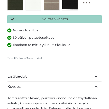
Valitse 5 väristä...
Nopea toimitus
30 päivän palautusoikeus
Ilmainen toimitus yli 150 € tilauksille
* sis. ALV ilman
Toimituskulut
Lisätiedot
Kuvaus
Tämä erittäin leveä, joustava vinonauha on täydellinen
valinta, kun reunojen on oltava paitsi siististi myös
mukavasti reunustettuja. Pehmeä taitettu joustava