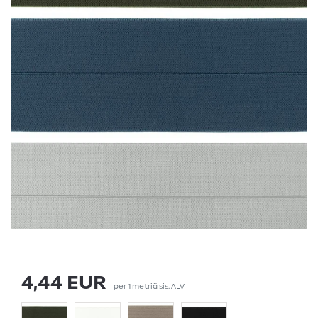
4,44 EUR
per
1
metriä
sis. ALV