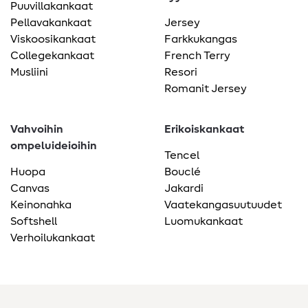
Puuvillakankaat
Pellavakankaat
Jersey
Viskoosikankaat
Farkkukangas
Collegekankaat
French Terry
Musliini
Resori
Romanit Jersey
Vahvoihin
Erikoiskankaat
ompeluideioihin
Tencel
Huopa
Bouclé
Canvas
Jakardi
Keinonahka
Vaatekangasuutuudet
Softshell
Luomukankaat
Verhoilukankaat