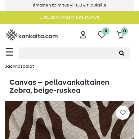
Ilmainen toimitus yli 150 € tilauksille
Uutuus: Air Mesh! Tutustu nyt!
0
0
☰
Jäännöspalat
Canvas – pellavankaltainen
Zebra, beige-ruskea