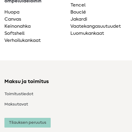
ompeluideioihin
Tencel
Huopa
Bouclé
Canvas
Jakardi
Keinonahka
Vaatekangasuutuudet
Softshell
Luomukankaat
Verhoilukankaat
Maksu ja toimitus
Toimitustiedot
Maksutavat
Tilauksen peruutus