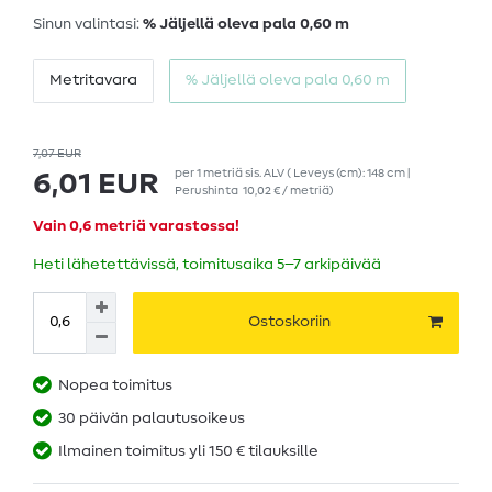
Sinun valintasi:
% Jäljellä oleva pala 0,60 m
Metritavara
% Jäljellä oleva pala 0,60 m
7,07 EUR
per
1
metriä
sis. ALV
( Leveys (cm): 148 cm |
6,01 EUR
Perushinta
10,02 € / metriä
)
Vain 0,6 metriä varastossa!
Heti lähetettävissä, toimitusaika 5–7 arkipäivää
Ostoskoriin
Nopea toimitus
30 päivän palautusoikeus
Ilmainen toimitus yli 150 € tilauksille