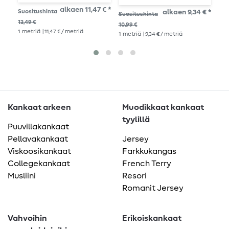
Musta Valkoinen
alkaen 11,47 € *
Suositushinta
alkaen 9,34 € *
Suositushinta
Suo
13,49 €
10,99 €
11,9
1
metriä
| 11,47 € / metriä
1
metriä
| 9,34 € / metriä
1
me
Kankaat arkeen
Muodikkaat kankaat
tyylillä
Puuvillakankaat
Pellavakankaat
Jersey
Viskoosikankaat
Farkkukangas
Collegekankaat
French Terry
Musliini
Resori
Romanit Jersey
Vahvoihin
Erikoiskankaat