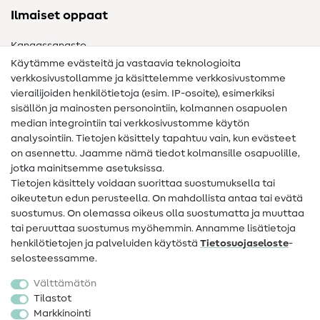
Ilmaiset oppaat
Kangassanasto
Käytämme evästeitä ja vastaavia teknologioita
Ompelusanasto
verkkosivustollamme ja käsittelemme verkkosivustomme
vierailijoiden henkilötietoja (esim. IP-osoite), esimerkiksi
Ompeluohjeet
sisällön ja mainosten personointiin, kolmannen osapuolen
median integrointiin tai verkkosivustomme käytön
Apua ja yhteystiedot
analysointiin. Tietojen käsittely tapahtuu vain, kun evästeet
on asennettu. Jaamme nämä tiedot kolmansille osapuolille,
Yhteystiedot
jotka mainitsemme asetuksissa.
Tietoa omistajanvaihdoksesta
Tietojen käsittely voidaan suorittaa suostumuksella tai
oikeutetun edun perusteella. On mahdollista antaa tai evätä
FAQ
suostumus. On olemassa oikeus olla suostumatta ja muuttaa
tai peruuttaa suostumus myöhemmin. Annamme lisätietoja
Peruutusoikeus
henkilötietojen ja palveluiden käytöstä
Tietosuojaseloste
-
Suosittu
selosteessamme.
Välttämätön
Kankaat
Tilastot
Markkinointi
Ompelutarvikkeet