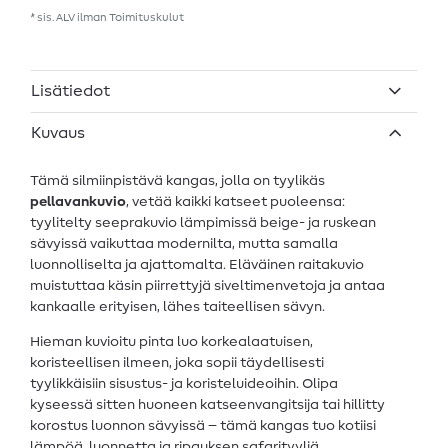
* sis. ALV ilman
Toimituskulut
Lisätiedot
Kuvaus
Tämä silmiinpistävä kangas, jolla on tyylikäs
pellavankuvio
, vetää kaikki katseet puoleensa:
tyylitelty seeprakuvio lämpimissä beige- ja ruskean
sävyissä vaikuttaa modernilta, mutta samalla
luonnolliselta ja ajattomalta. Eläväinen raitakuvio
muistuttaa käsin piirrettyjä siveltimenvetoja ja antaa
kankaalle erityisen, lähes taiteellisen sävyn.
Hieman kuvioitu pinta luo korkealaatuisen,
koristeellisen ilmeen, joka sopii täydellisesti
tyylikkäisiin sisustus- ja koristeluideoihin. Olipa
kyseessä sitten huoneen katseenvangitsija tai hillitty
korostus luonnon sävyissä – tämä kangas tuo kotiisi
lämpöä, luonnetta ja ripauksen safarityyliä.